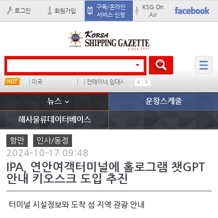
구독/온라인
KSG On
로그인
회원가입
서비스 신청
Air
미국
컨테이너 임대사
더블
완하이
뉴스
운항스케줄
해사물류데이터베이스
항만
인사/동정
2024-10-17 09:48
IPA, 연안여객터미널에 홀로그램 챗GPT
안내 키오스크 도입 추진
터미널 시설정보와 도착 섬 지역 관광 안내