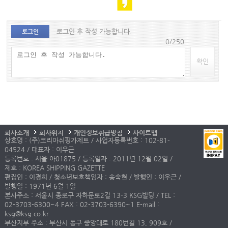
로그인 후 작성 가능합니다.
로그인
0/250
확인
회사소개
회사위치
개인정보취급방침
사이트맵
상호명 : (주)코리아쉬핑가제트 / 사업자등록번호 : 102-81-
04524 / 대표자 : 이우근
등록번호 : 서울 아01875 / 등록일자 : 2011년 12월 02일 /
제호 : KOREA SHIPPING GAZETTE
편집인 : 이경희 / 청소년보호책임자 : 송숙현 / 발행인 : 이우근 /
발행일 : 1971년 6월 1일
본사주소 : 서울시 종로구 자하문로2길 13-3 KSG빌딩 / TEL :
02-3703-6300~4 FAX : 02-3703-6390~1 E-mail :
ksg@ksg.co.kr
부산지부 주소 : 부산시 동구 중앙대로 180번길 13, 909호 /