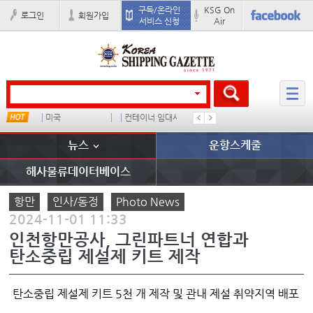
구독/온라인
KSG On
로그인
회원가입
서비스 신청
Air
미국
컨테이너 임대사
더블
완하이
뉴스
운항스케줄
해사물류데이터베이스
항만
인사/동정
Photo News
2024-11-01 11:33
인천항만공사, 그린파트너 연합과
탄소중립 제설제 키트 제작
탄소중립 제설제 키트 5천 개 제작 및 관내 제설 취약지역 배포