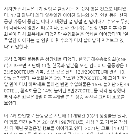
하지만 선사들은 1기 실링을 달성하는 게 쉽지 않을 것으로 내다봤
다. 12월 말부터 최대 일주일간 이어진 일본의 신정 연휴 동안 현지
공장 가동이 중단된 데다 기대했던 설 명절 전 밀어내기 수요도 뚜렷
이 나타나지 않았기 때문이다. 선사 관계자는 “신정 연휴 이후 수출
화물이 다시 회복세를 띠었지만 수입화물은 약세를 이어갔다”며 “일
주일간 이어지는 설 연휴 이후 수요가 다시 살아날지 지켜보고 있
다”고 말했다.
공식 집계된 물동량은 성장세를 띠었다. 한국근해수송협의회(KNF
C)에 따르면 지난해 11월 한국과 일본을 오간 컨테이너 물동량은 1
3만5200TEU를 기록, 전년 같은 달의 12만2300TEU에 견줘 10.
5% 성장했다. 수출화물은 3% 감소한 2만7600TEU에 그치며 한
달 만에 다시 하락세로 돌아선 반면 수입화물은 16% 늘어난 2만49
00TEU, 환적화물은 14% 늘어난 8만2700TEU를 각각 달성했다.
특히 수입화물은 8월 이후 4개월 연속 상승 곡선을 그리며 호조를
보였다.
이로써 한일항로 물동량은 지난해 11개월간 3%의 성장률을 냈다.
이 항로 연간 실적은 2018년 198만TEU로, 사상 최고 기록을 작성
한 뒤 매년 뒷걸음질 행보를 이어가고 있다. 2021년 코로나19 사태