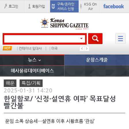
구독/온라인
KSG On
로그인
회원가입
서비스 신청
Air
컨테이너 임대사
미국
더블
완하이
뉴스
운항스케줄
해사물류데이터베이스
해운
특집/기획
2025-01-31 14:20
한일항로/ ‘신정·설연휴 여파’ 목표달성
빨간불
운임 소폭 상승세…설연휴 이후 시황흐름 ‘관심’