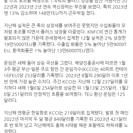
발 수요 호조를 배경으로 1.4%의 플러스 성장을 잠깐 거뒀지만 20
22년과 2023년 2년 연속 역신장하는 부진을 보였다. 특히 2023년
엔 13% 감소하며 148만TEU까지 곤두박질 쳤다.
지난해 실적은 큰 폭의 성장세를 보여주진 못했지만 수입화물이 모
처럼 호조를 띠면서 플러스 성장을 이끌었다. KNFC의 연간 통계가
발표되지 않은 가운데 관세청에서 집계한 12월 실적은 2% 성장한
19만5000TEU를 기록했다. 수출입 화물은 5% 늘어난 5만9000T
EU, 환적화물은 1% 늘어난 13만6000TEU였다.
운임은 새해 들어 상승 곡선을 그렸다. 해양진흥공사에 따르면 1월
3주 평균 부산-일본 주요 항만 간 운임지수(KCCI)는 40피트 컨테이
너(FEU)당 253달러를 기록했다. 2023년 8월의 290달러 이후 1년
반 만에 가장 높은 수치다. 주간 KCCI는 지난해 12월 237달러를 유
지하다 새해 1월6일 254달러로 상승한 뒤 1월13일 255달러, 1월2
0일 251달러의 안정적인 흐름을 보여줬다. TEU 환산 운임은 125
달러다.
지난해 연평균 한일항로 KCCI는 219달러로 집계됐다. 발표 첫 해인
2022년 마지막 두 달 평균 849달러를 기록한 뒤 2023년 421달러
로 반 토막 났고 지난해에도 홍해 사태발 해운 호황에도 하락세를 노
정했다.