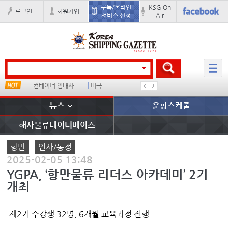
구독/온라인
KSG On
로그인
회원가입
서비스 신청
Air
컨테이너 임대사
미국
1
吏꾪씗
뉴스
운항스케줄
해사물류데이터베이스
항만
인사/동정
2025-02-05 13:48
YGPA, ‘항만물류 리더스 아카데미’ 2기
개최
제2기 수강생 32명, 6개월 교육과정 진행