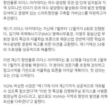
항만물류 리더스 아카데미는 여수·광양항 유관 업·단체 임직원과 지
역 오피니언 리더가 모여 여수·광양항의 활성화와 미래 발전 방향을
모색하고 경쟁력 있는 스마트항만을 구축할 거버넌스를 마련하고자
추진됐다.
제1기 리더스 아카데미는 지난해 7월부터 12월까지 6회로 진행됐
다. 임기택 국제해사기구(IMO) 명예사무총장, 이명우 동원산업 부
회장 등의 특강과 자율학습 토론으로 해운산업 전반에 대한 학습과
여수광양항 경쟁력 제고를 위한 의견을 교환했다. 제1기에선 24명
의 수료생을 성공적으로 배출했다.
이번 제2기 항만물류 리더스 아카데미는 총 32명을 대상으로 2월부
터 7월까지 운영될 예정이다. 각 분야의 전문가를 초청해 강의하고
참고서적을 기반으로 자율학습 토론을 이어갈 계획이다. 첫 강의는
오는 25일 시작된다.
YGPA 박성현 사장은 “제1기에 이어 제2기까지 성공적으로 개최될
수 있도록 힘쓰겠다”며 “이번 첫 특강을 진행해주실 로지스올 서병륜
회장님께 감사드리고, 앞으로도 YGPA는 지역과 항만의 발전을 위해
최선을 다하겠다”고 말했다.