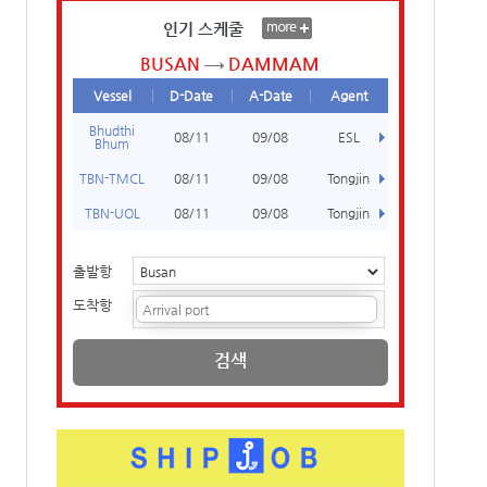
인기 스케줄
BUSAN
DAMMAM
Vessel
D-Date
A-Date
Agent
Bhudthi
08/11
09/08
ESL
Bhum
TBN-TMCL
08/11
09/08
Tongjin
TBN-UOL
08/11
09/08
Tongjin
출발항
도착항
검색