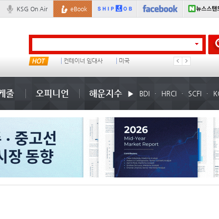
KSG On Air
eBook
물동량
컨테이너 임대사
미국
1
케줄
오피니언
해운지수
BDI
HRCI
SCFI
K