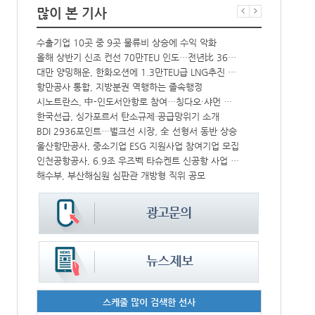
많이 본 기사
수출기업 10곳 중 9곳 물류비 상승에 수익 악화
인사/ 해양수
크, HD현대삼호서 초대형 암모니아운반선 인도받아
올해 상반기 신조 컨선 70만TEU 인도…전년比 36% 감소
대만 양밍해운, 한화오션에 1.3만TEU급 LNG추진 컨선 6척 발주
‘韓中 웃고 
中-라오스 화물열차 상반기 수출입액 3.6조…전년比 34%↑
항만공사 통합, 지방분권 역행하는 졸속행정
해수부 新청사 부산북항 재개발 부지에 짓는다…2030년 완공
시노트란스, 中-인도서안항로 참여…칭다오·샤먼 직항
IPA, 지역 공공기관과 사회연대경제기업 청년 고용지원 본격 추진
한국선급, 싱가포르서 탄소규제·공급망위기 소개
울산항만공사, 지역 사회복지시설 노후 냉방기기 교체 지원
BDI 2936포인트…벌크선 시장, 全 선형서 동반 상승
울산항만공사, 중소기업 ESG 지원사업 참여기업 모집
페덱스, 광저
CJ대한통운, 대구 도심서 자율주행 화물운송 시범 운행
인천공항공사, 6.9조 우즈벡 타슈켄트 신공항 사업 참여
해수부, 부산해심원 심판관 개방형 직위 공모
인사/ 해양수
스케줄 많이 검색한 선사