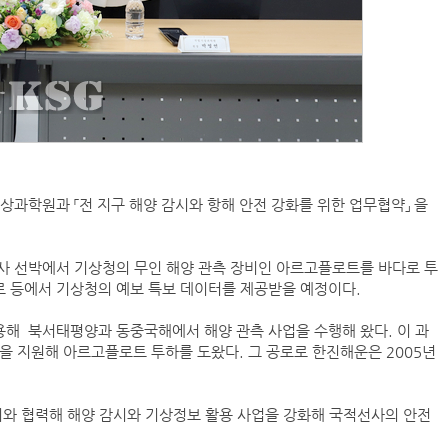
(주)맥스피드
NANSHA | China
상과학원과 「전 지구 해양 감시와 항해 안전 강화를 위한 업무협약」 을
사 선박에서 기상청의 무인 해양 관측 장비인 아르고플로트를 바다로 투
로 등에서 기상청의 예보 특보 데이터를 제공받을 예정이다.
컨테이너 박스 유실사고 추이(2008~2025년)
해 북서태평양과 동중국해에서 해양 관측 사업을 수행해 왔다. 이 과
국가별 상반기 선박 수주량 추이(2022~2026년)
선박을 지원해 아르고플로트 투하를 도왔다. 그 공로로 한진해운은 2005년
국가별 월간 선박 수주량 추이(2026년 1~6월)
2026년 상반기 인도된 신조 컨테이너선 명단-1
2026년 상반기 인도된 신조 컨테이너선 명단-2
회와 협력해 해양 감시와 기상정보 활용 사업을 강화해 국적선사의 안전