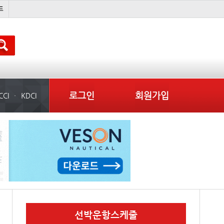
吏꾪씗��
국제선박투자운용
물동량
컨테이너 임대사
로그인
회원가입
CCI
KDCI
선박운항스케줄