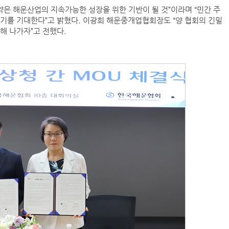
협약은 해운산업의 지속가능한 성장을 위한 기반이 될 것”이라며 “민간 주
기를 기대한다”고 밝혔다. 이광희 해운중개업협회장도 “양 협회의 긴밀
해 나가자”고 전했다.
인사/ 해양수산부
덴마크 머스
‘韓中 웃고 日 울고’ 상반기 선박수주량 희비교차
페덱스, 광저우-시드니 직항 화물노선 개설
인사/ 해양수산부