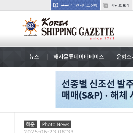
구독/온라인 서비스 신청
지난 호 보기
국제선박투자운용
뉴스
해사물류데이터베이스
운항스
해운
Photo News
2025-06-23 08:33