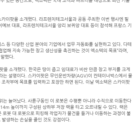
할 수 있는 공간으로, 엑소텍은 국내 고객과 파트너를 대상으로 최신 기술
 스카이팟을 소개했다. 라프렌치테크서울과 공동 주최한 이번 행사엔 필
예브 대표, 라프렌치테크서울 앙리 보퀴앙 대표 등이 참석해 프랑스 기
항만공사 통합, 지방분권 역행하는 졸속행정
‘韓中 웃고 日 울고’ 상반기 선박수주량 희비교차
스 등 다양한 산업 분야의 기업에서 업무 자동화를 실현하고 있다. 다테
BDI 2936포인트…벌크선 시장, 全 선형서 동반 
 협업해 지속 가능한 창고 생산성을 촉진하는 것이 엑소텍의 목표”라며,
해수부, 부산해심원 심판관 개방형 직위 공모
 말했다.
울산항만공사, 중소기업 ESG 지원사업 참여기업 
을 소개했다. 한국은 땅이 좁고 임대료가 비싼 만큼 창고 부지를 크게
인사/ 해양수산부
라는 설명이다. 스카이팟은 무인운반차량(AGV)이 컨테이너박스에서 물
“바다 꿈 펼쳐라” HMM, 어린이 상선체험 행사 
 조작부에 목표를 입력하고 포장만 하면 된다. 이날 엑소텍은 스카이팟
위는 늘어났다. 사륜구동인 이 로봇은 수평뿐 아니라 수직으로 이동한다
 14m 높이까지 구성된 상하부 저장 랙을 타고 오르내릴 수 있다. 랙은
은 로봇 대 로봇으로 피킹해 작업자가 물건을 들거나 이동하는 과정이 불
 발생하는 손실을 줄인 것도 강점이다.