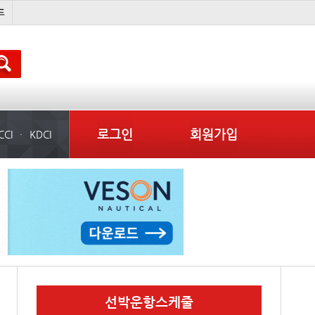
완하이
�
??? ???
미국
로그인
회원가입
CCI
KDCI
선박운항스케줄