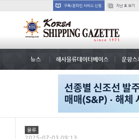
구독/온라인 서비스 신청
지난 호 보기
�
뉴스
해사물류데이터베이스
운항스
물류
2025-07-03 09:13