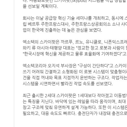
다. 자동화로봇인 스카이팟(Skypod) 시스템을 직접 경험
을 선보일 계획이다.
회사는 이날 공급망 혁신 기술 세미나를 개최하고, 동시에
립 베르투 주한프랑스대사, 주한프랑스상공회의소 소냐 샤이
업이 한국에 진출하는 데 높은 관심을 보였다.
엑소텍의 스카이팟은 까르푸, 르노, 유니클로, 니폰익스프레
와키 류 아시아·태평양 대표는 “정교한 창고 로봇과 사람이
“한국시장에 혁신을 제공하고 물류 효율화에 기여하겠다”고
엑소텍코리아 오지석 부사장은 “구성이 간단하다”고 스카이팟
쓰기 어려워 간결하고 소형화된 이 로봇 시스템이 맞춤형이
건을 직접 꺼내와 목표 지점까지 운반하는 구조다. 작업자는
시스템을 시연하면서 빨라진 작업 속도를 선보였다.
최근 출시한 2세대 스카이팟은 1세대보다 작아졌고 이동범
는 특징을 지닌다. 바닥에 있는 레일을 따라 움직이며, 최대
창고 구조에 맞춰 유연하게 설계 가능하다. 또한 이 시스템
필요하고, 대응 속도도 빠르다. 충전단자가 내장돼 충전으로