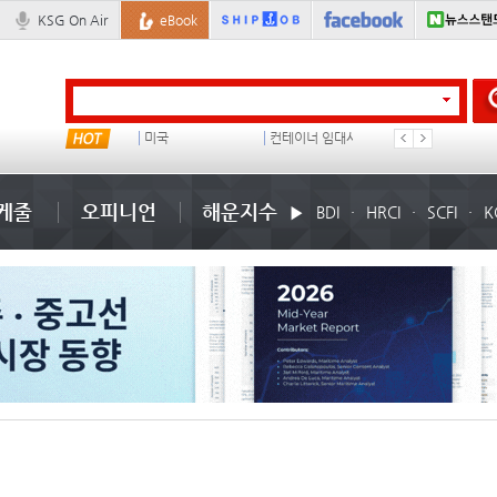
KSG On Air
eBook
??? ???
미국
컨테이너 임대사
더블
케줄
오피니언
해운지수
BDI
HRCI
SCFI
K