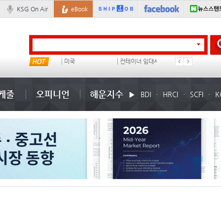
KSG On Air
eBook
���ͤ
미국
컨테이너 임대사
석도
케줄
오피니언
해운지수
BDI
HRCI
SCFI
K