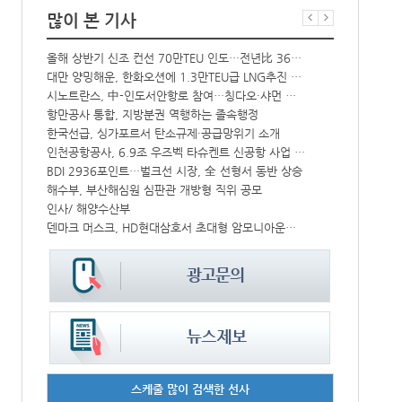
많이 본 기사
올해 상반기 신조 컨선 70만TEU 인도…전년比 36% 감소
‘韓中 웃고 
해수부 新청사 부산북항 재개발 부지에 짓는다…2030년 완공
대만 양밍해운, 한화오션에 1.3만TEU급 LNG추진 컨선 6척 발주
中-라오스 화물열차 상반기 수출입액 3.6조…전년比 34%↑
시노트란스, 中-인도서안항로 참여…칭다오·샤먼 직항
CJ대한통운, 대구 도심서 자율주행 화물운송 시범 운행
항만공사 통합, 지방분권 역행하는 졸속행정
한국선급, 싱가포르서 탄소규제·공급망위기 소개
컨운임지수 4
↑
인천공항공사, 6.9조 우즈벡 타슈켄트 신공항 사업 참여
프랑스 CMA 
IPA, 지역 공공기관과 사회연대경제기업 청년 고용지원 본격 추진
BDI 2936포인트…벌크선 시장, 全 선형서 동반 상승
中 시안-유럽 정기화물열차 상반기 운행실적 3000회 돌파
해수부, 부산해심원 심판관 개방형 직위 공모
울산항만공사, 지역 사회복지시설 노후 냉방기기 교체 지원
인사/ 해양수산부
덴마크 머스크, HD현대삼호서 초대형 암모니아운반선 인도받아
페덱스, 광저
스케줄 많이 검색한 선사