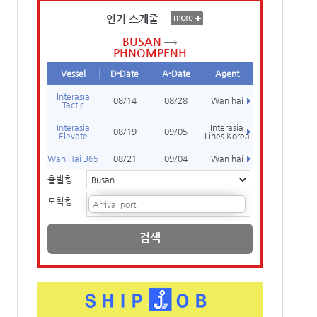
인기 스케줄
BUSAN
PHNOMPENH
Vessel
D-Date
A-Date
Agent
Interasia
08/14
08/28
Wan hai
Tactic
Interasia
Interasia
08/19
09/05
Elevate
Lines Korea
Wan Hai 365
08/21
09/04
Wan hai
출발항
도착항
검색