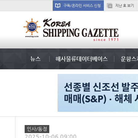
구독/온라인 서비스 신청
지난 호 보기
냉동
뉴스
해사물류데이터베이스
운항스
인사/동정
2025-10-06 09:00