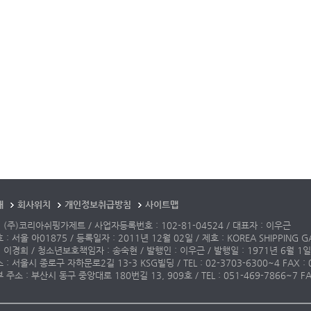
개
회사위치
개인정보취급방침
사이트맵
 (주)코리아쉬핑가제트 / 사업자등록번호 : 102-81-04524 / 대표자 : 이우근
: 서울 아01875 / 등록일자 : 2011년 12월 02일 / 제호 : KOREA SHIPPING G
 이경희 / 청소년보호책임자 : 송숙현 / 발행인 : 이우근 / 발행일 : 1971년 6월 1일
: 서울시 종로구 자하문로2길 13-3 KSG빌딩 / TEL : 02-3703-6300~4 FAX : 02-3
주소 : 부산시 동구 중앙대로 180번길 13, 909호 / TEL : 051-469-7866~7 FAX