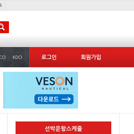
미중
냉동
���ͤ
미국
로그인
회원가입
CCI
KDCI
선박운항스케줄