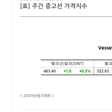
[표] 주간 중고선 가격지수
< 코리아쉬핑가제트 >