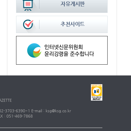
AZETTE
703-6390~1 E-mail : ksg@ksg.co.kr
 : 051-469-7868