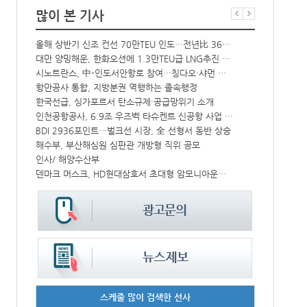
많이 본 기사
올해 상반기 신조 컨선 70만TEU 인도…전년比 36% 감소
‘韓中 웃고 
해수부 新청사 부산북항 재개발 부지에 짓는다…2030년 완공
대만 양밍해운, 한화오션에 1.3만TEU급 LNG추진 컨선 6척 발주
中-라오스 화물열차 상반기 수출입액 3.6조…전년比 34%↑
시노트란스, 中-인도서안항로 참여…칭다오·샤먼 직항
CJ대한통운, 대구 도심서 자율주행 화물운송 시범 운행
항만공사 통합, 지방분권 역행하는 졸속행정
한국선급, 싱가포르서 탄소규제·공급망위기 소개
컨운임지수 4
↑
인천공항공사, 6.9조 우즈벡 타슈켄트 신공항 사업 참여
프랑스 CMA 
IPA, 지역 공공기관과 사회연대경제기업 청년 고용지원 본격 추진
BDI 2936포인트…벌크선 시장, 全 선형서 동반 상승
中 시안-유럽 정기화물열차 상반기 운행실적 3000회 돌파
해수부, 부산해심원 심판관 개방형 직위 공모
울산항만공사, 지역 사회복지시설 노후 냉방기기 교체 지원
인사/ 해양수산부
덴마크 머스크, HD현대삼호서 초대형 암모니아운반선 인도받아
페덱스, 광저
스케줄 많이 검색한 선사