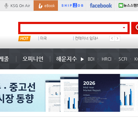
KSG On Air
eBook
���ͤ
미국
컨테이너 임대사
석도
케줄
오피니언
해운지수
BDI
HRCI
SCFI
K