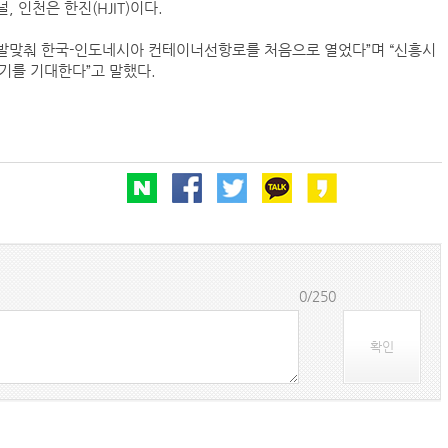
 인천은 한진(HJIT)이다.
 발맞춰 한국-인도네시아 컨테이너선항로를 처음으로 열었다”며 “신흥시
‘韓中 웃고 日 울고’ 상반기 선박수주량 희비교차
있기를 기대한다”고 말했다.
컨운임지수 4주만에 반등…美·중동 두자릿수↑
프랑스 CMA CGM, 2분기 순이익 1.1조…48%
페덱스, 광저우-시드니 직항 화물노선 개설
0/250
확인