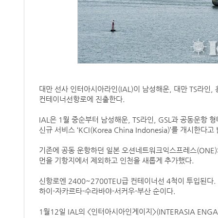
대만 선사 인터아시아라인(IAL)이 남성해운, 대만 TS라인
컨테이너선항로에 진출한다.
IAL은 1월 중순부터 남성해운, TS라인, GSL과 공동운
신규 서비스 ‘KCI(Korea China Indonesia)’를 개시한다
기존에 공동 운항하던 일본 오션네트워크익스프레스(ONE)와 중
먼을 기항지에서 제외하고 인천을 새롭게 추가했다.
신항로엔 2400~2700TEU급 컨테이너선 4척이 투입된다
하이-자카르타-수라바야-서커우-부산 순이다.
1월12일 IAL의 <인터아시아인게이지>(INTERASIA EN