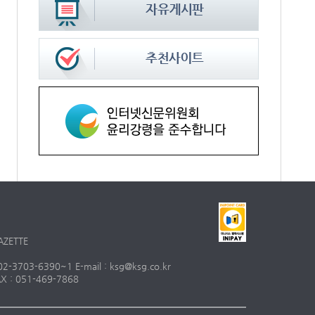
AZETTE
703-6390~1 E-mail : ksg@ksg.co.kr
 : 051-469-7868