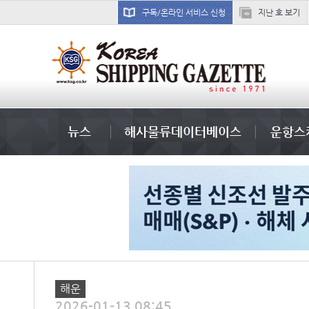
구독/온라인 서비스 신청
지난 호 보기
냉동
뉴스
해사물류데이터베이스
운항스
해운
2026-01-13 08:45