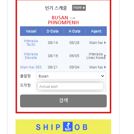
인기 스케줄
BUSAN
PHNOMPENH
Vessel
D-Date
A-Date
Agent
Interasia
08/14
08/28
Wan hai
Tactic
Interasia
Interasia
08/19
09/05
Elevate
Lines Korea
Wan Hai 365
08/21
09/04
Wan hai
출발항
도착항
검색