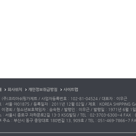
개
회사위치
개인정보취급방침
사이트맵
 (주)코리아쉬핑가제트 / 사업자등록번호 : 102-81-04524 / 대표자 : 이우근
: 서울 아01875 / 등록일자 : 2011년 12월 02일 / 제호 : KOREA SHIPPING G
 이경희 / 청소년보호책임자 : 송숙현 / 발행인 : 이우근 / 발행일 : 1971년 6월 1일
: 서울시 종로구 자하문로2길 13-3 KSG빌딩 / TEL : 02-3703-6300~4 FAX : 02-3
주소 : 부산시 동구 중앙대로 180번길 13, 909호 / TEL : 051-469-7866~7 FAX