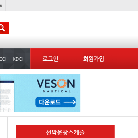
미중
냉동
���ͤ
미국
로그인
회원가입
CCI
KDCI
선박운항스케줄