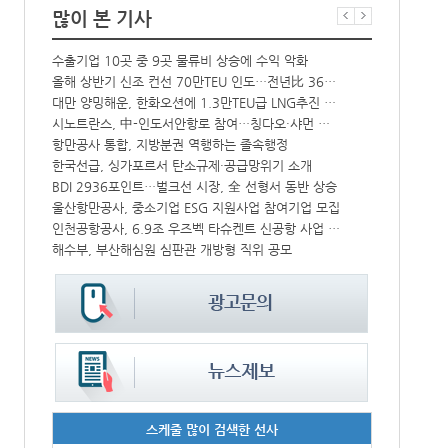
많이 본 기사
수출기업 10곳 중 9곳 물류비 상승에 수익 악화
인사/ 해양수
크, HD현대삼호서 초대형 암모니아운반선 인도받아
올해 상반기 신조 컨선 70만TEU 인도…전년比 36% 감소
대만 양밍해운, 한화오션에 1.3만TEU급 LNG추진 컨선 6척 발주
‘韓中 웃고 
中-라오스 화물열차 상반기 수출입액 3.6조…전년比 34%↑
시노트란스, 中-인도서안항로 참여…칭다오·샤먼 직항
해수부 新청사 부산북항 재개발 부지에 짓는다…2030년 완공
항만공사 통합, 지방분권 역행하는 졸속행정
IPA, 지역 공공기관과 사회연대경제기업 청년 고용지원 본격 추진
한국선급, 싱가포르서 탄소규제·공급망위기 소개
울산항만공사, 지역 사회복지시설 노후 냉방기기 교체 지원
BDI 2936포인트…벌크선 시장, 全 선형서 동반 상승
울산항만공사, 중소기업 ESG 지원사업 참여기업 모집
페덱스, 광저
CJ대한통운, 대구 도심서 자율주행 화물운송 시범 운행
인천공항공사, 6.9조 우즈벡 타슈켄트 신공항 사업 참여
해수부, 부산해심원 심판관 개방형 직위 공모
인사/ 해양수
스케줄 많이 검색한 선사