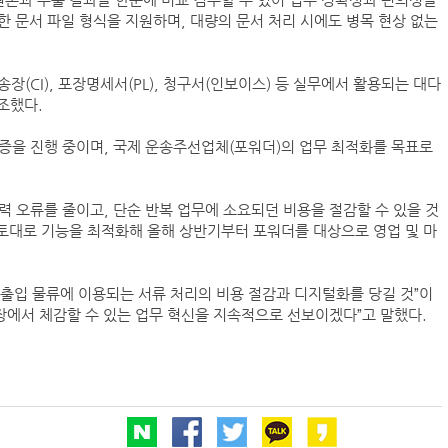
원본과 추출 결과를 한눈에 비교 검수할 수 있어 업무 정확성과 편의성을
다양한 문서 파일 형식을 지원하며, 대량의 문서 처리 시에도 병목 현상 없는
인사/ 해양수산부
덴마크 머스
장(CI), 포장명세서(PL), 청구서(인보이스) 등 실무에서 활용되는 대다
‘韓中 웃고 日 울고’ 상반기 선박수주량 희비교차
조했다.
검증을 진행 중이며, 국제 운송주선업체(포워더)의 업무 최적화를 목표로
페덱스, 광저우-시드니 직항 화물노선 개설
입력 오류를 줄이고, 단순 반복 업무에 소요되던 비용을 절감할 수 있을 것
 토대로 기능을 최적화해 올해 상반기부터 포워더를 대상으로 영업 및 마
인사/ 해양수산부
 수출입 물류에 이용되는 서류 처리의 비용 절감과 디지털화를 당길 것”이
현장에서 체감할 수 있는 업무 혁신을 지속적으로 선보이겠다”고 말했다.