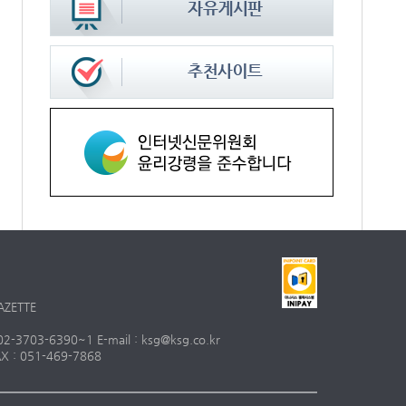
AZETTE
703-6390~1 E-mail : ksg@ksg.co.kr
 : 051-469-7868