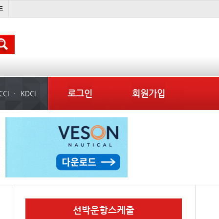
吏꾪씗��
국제선박투자운용
물동량
컨테이너 임대사
로그인
회원가입
CCI
KDCI
선박운항스케줄