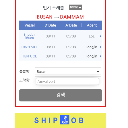
인기 스케줄
BUSAN
DAMMAM
Vessel
D-Date
A-Date
Agent
Bhudthi
08/11
09/08
ESL
Bhum
TBN-TMCL
08/11
09/08
Tongjin
TBN-UOL
08/11
09/08
Tongjin
출발항
도착항
검색