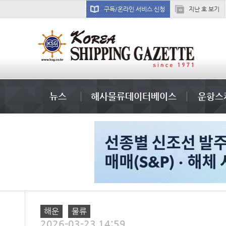
구독/온라인 서비스 신청
지난 호 보기
국제선박투자운용
뉴스
해사물류데이터베이스
운항스
해운
물류
2026-03-23 14:59