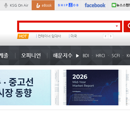
KSG On Air
eBook
물동량
컨테이너 임대사
미국
1
케줄
오피니언
해운지수
BDI
HRCI
SCFI
K