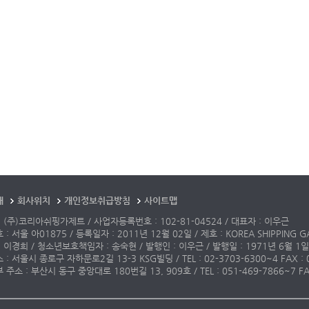
개
회사위치
개인정보취급방침
사이트맵
 (주)코리아쉬핑가제트 / 사업자등록번호 : 102-81-04524 / 대표자 : 이우근
: 서울 아01875 / 등록일자 : 2011년 12월 02일 / 제호 : KOREA SHIPPING G
 이경희 / 청소년보호책임자 : 송숙현 / 발행인 : 이우근 / 발행일 : 1971년 6월 1일
: 서울시 종로구 자하문로2길 13-3 KSG빌딩 / TEL : 02-3703-6300~4 FAX : 02-3
주소 : 부산시 동구 중앙대로 180번길 13, 909호 / TEL : 051-469-7866~7 FAX