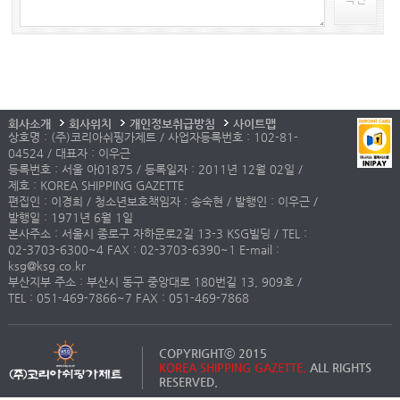
회사소개
회사위치
개인정보취급방침
사이트맵
상호명 : (주)코리아쉬핑가제트 / 사업자등록번호 : 102-81-
04524 / 대표자 : 이우근
등록번호 : 서울 아01875 / 등록일자 : 2011년 12월 02일 /
제호 : KOREA SHIPPING GAZETTE
편집인 : 이경희 / 청소년보호책임자 : 송숙현 / 발행인 : 이우근 /
발행일 : 1971년 6월 1일
본사주소 : 서울시 종로구 자하문로2길 13-3 KSG빌딩 / TEL :
02-3703-6300~4 FAX : 02-3703-6390~1 E-mail :
ksg@ksg.co.kr
부산지부 주소 : 부산시 동구 중앙대로 180번길 13, 909호 /
TEL : 051-469-7866~7 FAX : 051-469-7868
COPYRIGHTⓒ 2015
KOREA SHIPPING GAZETTE.
ALL RIGHTS
RESERVED.