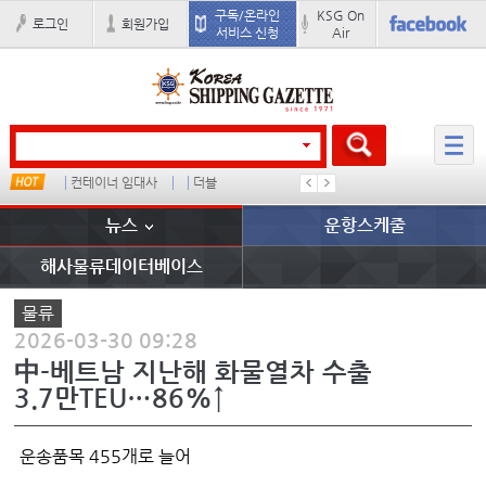
구독/온라인
KSG On
로그인
회원가입
서비스 신청
Air
드
컨테이너 임대사
더블
미국
완하이
뉴스
운항스케줄
해사물류데이터베이스
물류
2026-03-30 09:28
中-베트남 지난해 화물열차 수출
3.7만TEU…86%↑
운송품목 455개로 늘어