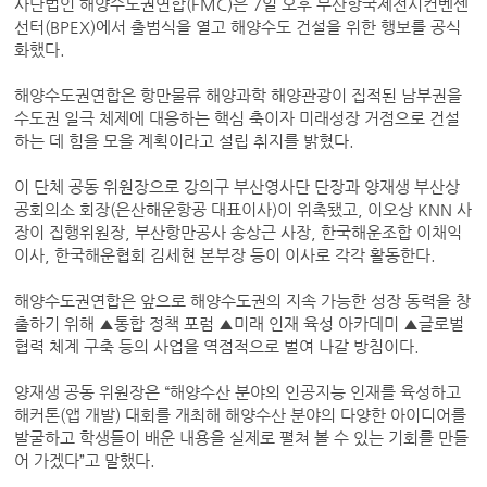
사단법인 해양수도권연합(FMC)은 7일 오후 부산항국제전시컨벤센
선터(BPEX)에서 출범식을 열고 해양수도 건설을 위한 행보를 공식
화했다.
해양수도권연합은 항만물류 해양과학 해양관광이 집적된 남부권을
수도권 일극 체제에 대응하는 핵심 축이자 미래성장 거점으로 건설
하는 데 힘을 모을 계획이라고 설립 취지를 밝혔다.
이 단체 공동 위원장으로 강의구 부산영사단 단장과 양재생 부산상
공회의소 회장(은산해운항공 대표이사)이 위촉됐고, 이오상 KNN 사
장이 집행위원장, 부산항만공사 송상근 사장, 한국해운조합 이채익
이사, 한국해운협회 김세현 본부장 등이 이사로 각각 활동한다.
해양수도권연합은 앞으로 해양수도권의 지속 가능한 성장 동력을 창
출하기 위해 ▲통합 정책 포럼 ▲미래 인재 육성 아카데미 ▲글로벌
협력 체계 구축 등의 사업을 역점적으로 벌여 나갈 방침이다.
양재생 공동 위원장은 “해양수산 분야의 인공지능 인재를 육성하고
해커톤(앱 개발) 대회를 개최해 해양수산 분야의 다양한 아이디어를
발굴하고 학생들이 배운 내용을 실제로 펼쳐 볼 수 있는 기회를 만들
어 가겠다”고 말했다.