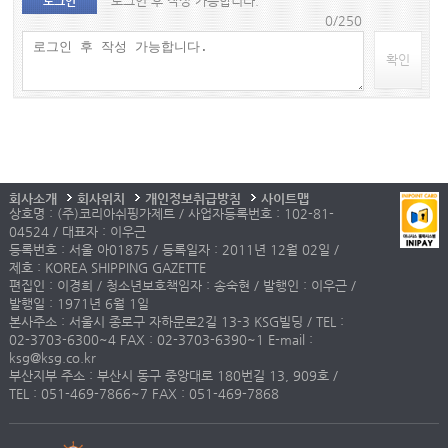
로그인 후 작성 가능합니다.
로그인
0/250
확인
회사소개
회사위치
개인정보취급방침
사이트맵
상호명 : (주)코리아쉬핑가제트 / 사업자등록번호 : 102-81-
04524 / 대표자 : 이우근
등록번호 : 서울 아01875 / 등록일자 : 2011년 12월 02일 /
제호 : KOREA SHIPPING GAZETTE
편집인 : 이경희 / 청소년보호책임자 : 송숙현 / 발행인 : 이우근 /
발행일 : 1971년 6월 1일
본사주소 : 서울시 종로구 자하문로2길 13-3 KSG빌딩 / TEL :
02-3703-6300~4 FAX : 02-3703-6390~1 E-mail :
ksg@ksg.co.kr
부산지부 주소 : 부산시 동구 중앙대로 180번길 13, 909호 /
TEL : 051-469-7866~7 FAX : 051-469-7868