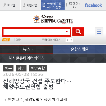
구독/온라인
KSG On
로그인
회원가입
서비스 신청
Air
스
미국
컨테이너 임대사
������
이환구
뉴스
운항스케줄
해사물류데이터베이스
해운
항만
해양종합
2026-05-08 18:56
신해양강국 건설 주도한다…
해양수도권연합 출범
김인현 교수, 해양입법 완성이 차기 과제