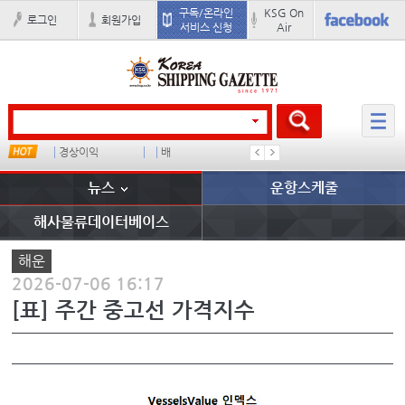
구독/온라인
KSG On
로그인
회원가입
서비스 신청
Air
경상이익
배
부산신항
이란 mo
뉴스
운항스케줄
해사물류데이터베이스
해운
2026-07-06 16:17
[표] 주간 중고선 가격지수