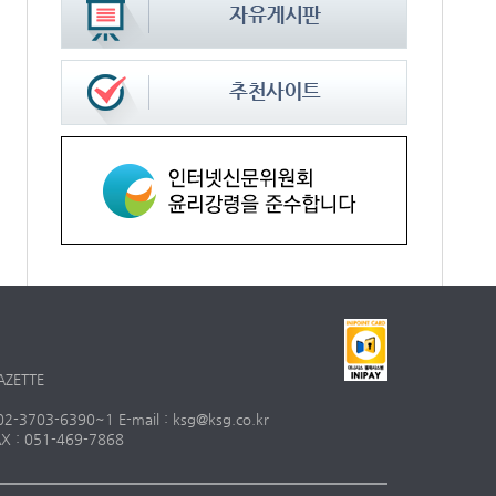
AZETTE
703-6390~1 E-mail : ksg@ksg.co.kr
 : 051-469-7868