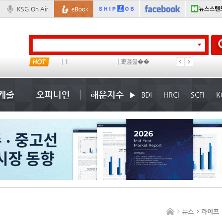
KSG On Air
eBook
미국
1
吏꾪씗��
국제선박투자운용
케줄
오피니언
해운지수
BDI
HRCI
SCFI
K
뉴스
라이프