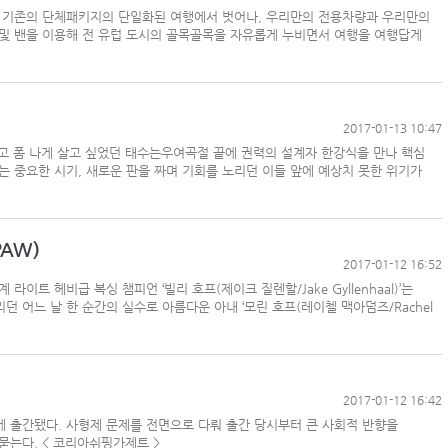
대로 기존의 단체패키지의 단일화된 여행에서 벗어나, 우리만의 전용차량과 우리만의
 및 밴을 이용해 전 유럽 도시의 골목골목을 자유롭게 누비면서 여행을 여행답게
‘韓中 웃고 日 울고’ 상반기 선박수주량 희비교차
2017-01-13 10:47
컨운임지수 4주만에 반등…美·중동 두자릿수↑
고 폼 나게 살고 싶었던 태수는우여곡절 끝에 권력의 설계자 한강식을 만나 핵심
프랑스 CMA CGM, 2분기 순이익 1.1조…48%
는 중요한 시기, 새로운 판을 짜며 기회를 노리던 이들 앞에 예상치 못한 위기가
페덱스, 광저우-시드니 직항 화물노선 개설
AW)
2017-01-12 16:52
라이트 헤비급 복싱 챔피언 ‘빌리 호프(제이크 질렌할/Jake Gyllenhaal)’는
 어느 날 한 순간의 실수로 아름다운 아내 ‘모린 호프(레이첼 맥아덤즈/Rachel
2017-01-12 16:42
게 출간됐다. 사형제 문제를 전면으로 다뤄 출간 당시부터 큰 사회적 반향을
묻는다. < 코리아쉬핑가제트 >