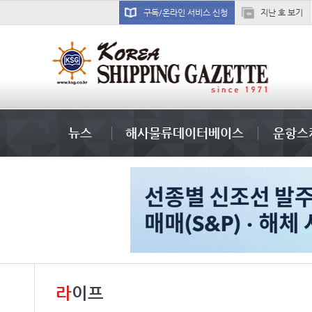
구독/온라인 서비스 신청
지난 호 보기
국제선박투자운용
���ͤ
컨테이너 임대사
뉴스
해사물류데이터베이스
운항스
라
이프