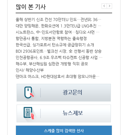
많이 본 기사
올해 상반기 신조 컨선 70만TEU 인도…전년比 36% 감소
‘韓中 웃고 
해수부 新청사 부산북항 재개발 부지에 짓는다…2030년 완공
대만 양밍해운, 한화오션에 1.3만TEU급 LNG추진 컨선 6척 발주
CJ대한통운, 대구 도심서 자율주행 화물운송 시범 운행
시노트란스, 中-인도서안항로 참여…칭다오·샤먼 직항
中-라오스 화물열차 상반기 수출입액 3.6조…전년比 34%↑
항만공사 통합, 지방분권 역행하는 졸속행정
한국선급, 싱가포르서 탄소규제·공급망위기 소개
컨운임지수 4
↑
BDI 2936포인트…벌크선 시장, 全 선형서 동반 상승
프랑스 CMA 
IPA, 지역 공공기관과 사회연대경제기업 청년 고용지원 본격 추진
인천공항공사, 6.9조 우즈벡 타슈켄트 신공항 사업 참여
해수부, 부산해심원 심판관 개방형 직위 공모
페덱스, 광저
울산항만공사, 지역 사회복지시설 노후 냉방기기 교체 지원
인사/ 해양수산부
中 시안-유럽 정기화물열차 상반기 운행실적 3000회 돌파
덴마크 머스크, HD현대삼호서 초대형 암모니아운반선 인도받아
스케줄 많이 검색한 선사