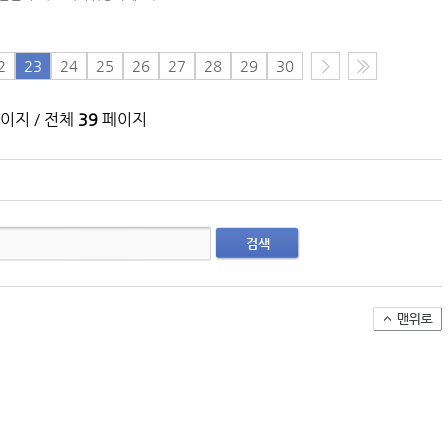
(주)맥스피드
2
23
24
25
26
27
28
29
30
NANSHA | China
이지 / 전체
39
페이지
검색
컨테이너 박스 유실사고 추이(2008~2025년)
국가별 상반기 선박 수주량 추이(2022~2026년)
국가별 월간 선박 수주량 추이(2026년 1~6월)
2026년 상반기 인도된 신조 컨테이너선 명단-1
2026년 상반기 인도된 신조 컨테이너선 명단-2