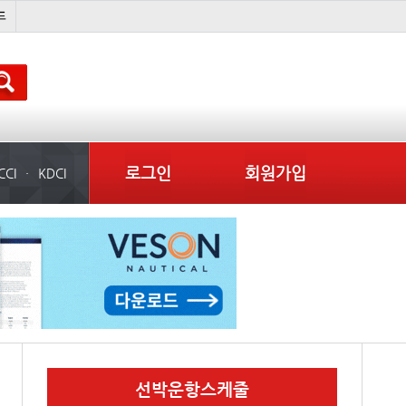
���ͤ
컨테이너 임대사
미국
로그인
회원가입
CCI
KDCI
선박운항스케줄