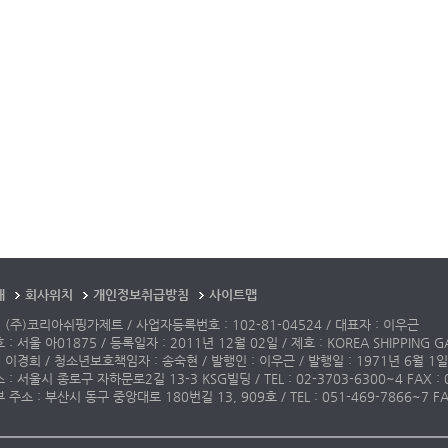
개
회사위치
개인정보취급방침
사이트맵
 (주)코리아쉬핑가제트 / 사업자등록번호 : 102-81-04524 / 대표자 : 이우근
: 서울 아01875 / 등록일자 : 2011년 12월 02일 / 제호 : KOREA SHIPPING G
 이경희 / 청소년보호책임자 : 송숙현 / 발행인 : 이우근 / 발행일 : 1971년 6월 1일
: 서울시 종로구 자하문로2길 13-3 KSG빌딩 / TEL : 02-3703-6300~4 FAX : 02-3
주소 : 부산시 동구 중앙대로 180번길 13, 909호 / TEL : 051-469-7866~7 FAX