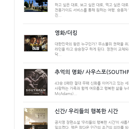
하고 싶은 대로, 보고 싶은 대로, 먹고 싶은 
전용가이드 서비스를 통해 원하는 여행. 승용차
진...
영화/더킹
대한민국의 왕은 누구인가? 무소불위 권력을 쥐
라인을 타고 승승장구 하게 된다. 정권이 교체되
닥...
추억의 명화/ 사우스포(SOUTHP
43승 0패란 절대 무패 신화를 이어가고 있는 세계 
사랑하는 가족과 함께 여유롭고 행복한 삶을 누리던
McAdams)...
신간/ 우리들의 행복한 시간
공지영 장편소설 ‘우리들의 행복한 시간’이 새롭
일으켰다. 책은 참다운 인간의 조건의 의미를 되