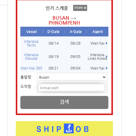
인기 스케줄
BUSAN
PHNOMPENH
Vessel
D-Date
A-Date
Agent
Interasia
08/14
08/28
Wan hai
Tactic
Interasia
Interasia
08/19
09/05
Elevate
Lines Korea
Wan Hai 365
08/21
09/04
Wan hai
출발항
도착항
검색