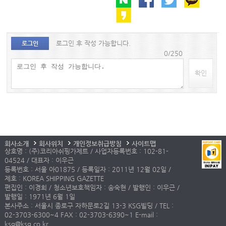
로그인 후 작성 가능합니다.
로그인
0/250
확인
회사소개
회사위치
개인정보취급방침
사이트맵
상호명 : (주)코리아쉬핑가제트 / 사업자등록번호 : 102-81-
04524 / 대표자 : 이우근
등록번호 : 서울 아01875 / 등록일자 : 2011년 12월 02일 /
제호 : KOREA SHIPPING GAZETTE
편집인 : 이경희 / 청소년보호책임자 : 송숙현 / 발행인 : 이우근 /
발행일 : 1971년 6월 1일
본사주소 : 서울시 종로구 자하문로2길 13-3 KSG빌딩 / TEL :
02-3703-6300~4 FAX : 02-3703-6390~1 E-mail :
ksg@ksg.co.kr