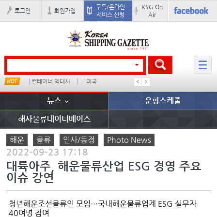
구독/온라인
KSG On
로그인
회원가입
서비스 신청
Air
컨테이너 임대사
미국
���ͤ
석도
뉴스
운항스케줄
해사물류데이터베이스
해운
물류
인사/동정
Photo News
2022-09-23 17:18
대륙아주, 해운물류산업 ESG 경영 주요
이슈 강연
청년해운조선물류인 모임…국내해운물류업계 ESG 실무자
40여명 참여