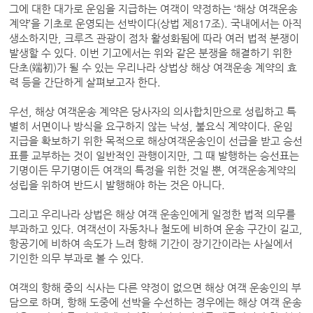
그에 대한 대가로 운임을 지급하는 여객이 약정하는 ‘해상 여객운송
계약’을 기초로 운영되는 선박이다(상법 제817조). 국내에서는 아직
생소하지만, 크루즈 관광이 점차 활성화됨에 따라 여러 법적 분쟁이
발생할 수 있다. 이번 기고에서는 위와 같은 분쟁을 해결하기 위한
단초(端初)가 될 수 있는 우리나라 상법상 해상 여객운송 계약의 효
력 등을 간단하게 살펴보고자 한다.
우선, 해상 여객운송 계약은 당사자의 의사합치만으로 성립하고 특
별히 서면이나 방식을 요구하지 않는 낙성, 불요식 계약이다. 운임
지급을 확보하기 위한 목적으로 해상여객운송인이 선급을 받고 승선
표를 교부하는 것이 일반적인 관행이지만, 그 때 발행하는 승선표는
기명이든 무기명이든 여객의 특정을 위한 것일 뿐, 여객운송계약의
성립을 위하여 반드시 발행해야 하는 것은 아니다.
그리고 우리나라 상법은 해상 여객 운송인에게 일정한 법적 의무를
부과하고 있다. 여객선이 자동차나 철도에 비하여 운송 구간이 길고,
항공기에 비하여 속도가 느려 항해 기간이 장기간이라는 사실에서
기인한 의무 부과로 볼 수 있다.
여객의 항해 중의 식사는 다른 약정이 없으면 해상 여객 운송인의 부
담으로 하며, 항해 도중에 선박을 수선하는 경우에는 해상 여객 운송