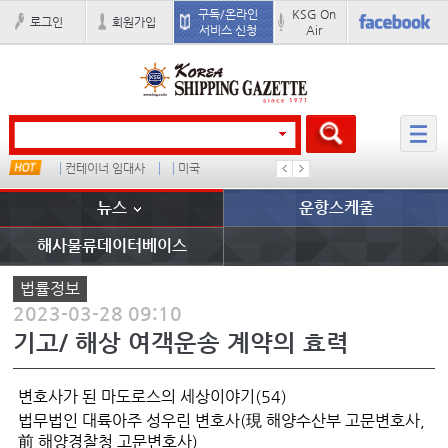
구독/온라인
KSG On
로그인
회원가입
서비스 신청
Air
컨테이너 임대사
미국
���ͤ
석도
뉴스
운항스케줄
해사물류데이터베이스
법률정보
2023-03-28 09:10
기고/ 해상 여객운송 계약의 효력
변호사가 된 마도로스의 세상이야기(54)
법무법인 대륙아주 성우린 변호사(現 해양수산부 고문변호사,
前 해양경찰청 고문변호사)