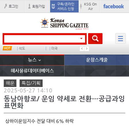
구독/온라인
KSG On
로그인
회원가입
서비스 신청
Air
서안항만 대형컨선
석도
미국
냉동
컨테이너
뉴스
운항스케줄
해사물류데이터베이스
해운
특집/기획
2025-05-27 14:10
동남아항로/ 운임 약세로 전환…공급과잉
표면화
상하이운임지수 전달 대비 6% 하락