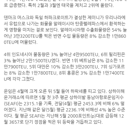
로 급증했다. 특히 2월과 3월엔 태국을 제치고 2위에 올랐다.
덴마크 머스크와 독일 하파크로이트가 결성한 제미니가 우리나라에
서 유럽으로 나가는 화물을 말레이시아 탄중펠레파스에서 환적하는
게 영향을 미치는 걸로 보인다. 말레이시아행 수출화물량은 54% 늘
어난 3만3200TEU를 찍은 반면 수입 물동량은 8% 감소한 1만860
0TEU에 머물렀다.
4위 인도네시아 물동량은 3% 늘어난 4만9500TEU, 6위 필리핀은
3% 늘어난 2만1500TEU였다. 반면 1위 베트남은 8% 감소한 11
만7900TEU, 5위 대만은 10% 감소한 3만200TEU, 7위 싱가포르
는 8% 감소한 1만7800TEU, 8위 홍콩은 3% 감소한 1만7400TE
U에 각각 그쳤다.
운임은 4월에 크게 오른 뒤 5월 들어 하락세를 띠고 있다. 상하이해
운거래소에 따르면 5월 첫 3주 평균 상하이발 동남아항로운임지수
(SEAFI)는 2315.1을 기록, 전달(4월) 평균 2453.3에 비해 6% 떨
어졌다. 지난해 같은 달(5월) 평균 2236.1에 비해선 4% 높은 수준
이다. 월 평균 SEAFI는 지난해 5월 2000포인트(p)대로 급등해 12
월 3657로 단기 정점을 찍은 뒤 등락을 거듭하고 있다.