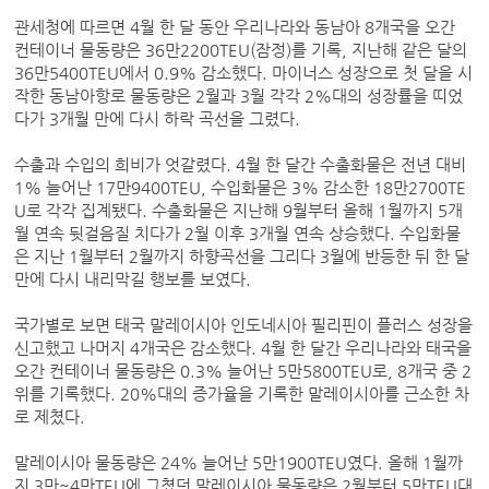
관세청에 따르면 4월 한 달 동안 우리나라와 동남아 8개국을 오간
컨테이너 물동량은 36만2200TEU(잠정)를 기록, 지난해 같은 달의
36만5400TEU에서 0.9% 감소했다. 마이너스 성장으로 첫 달을 시
작한 동남아항로 물동량은 2월과 3월 각각 2%대의 성장률을 띠었
다가 3개월 만에 다시 하락 곡선을 그렸다.
수출과 수입의 희비가 엇갈렸다. 4월 한 달간 수출화물은 전년 대비
1% 늘어난 17만9400TEU, 수입화물은 3% 감소한 18만2700TE
U로 각각 집계됐다. 수출화물은 지난해 9월부터 올해 1월까지 5개
월 연속 뒷걸음질 치다가 2월 이후 3개월 연속 상승했다. 수입화물
은 지난 1월부터 2월까지 하향곡선을 그리다 3월에 반등한 뒤 한 달
만에 다시 내리막길 행보를 보였다.
국가별로 보면 태국 말레이시아 인도네시아 필리핀이 플러스 성장을
신고했고 나머지 4개국은 감소했다. 4월 한 달간 우리나라와 태국을
오간 컨테이너 물동량은 0.3% 늘어난 5만5800TEU로, 8개국 중 2
위를 기록했다. 20%대의 증가율을 기록한 말레이시아를 근소한 차
로 제쳤다.
말레이시아 물동량은 24% 늘어난 5만1900TEU였다. 올해 1월까
지 3만~4만TEU에 그쳤던 말레이시아 물동량은 2월부터 5만TEU대