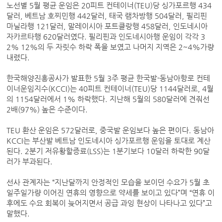
노선별 5월 평균 운임은 20피트 컨테이너(TEU)당 싱가포르행 434
달러, 베트남 호찌민행 442달러, 태국 램차방행 504달러, 필리핀
마닐라행 121달러, 말레이시아 포트클랑행 458달러, 인도네시아
자카르타행 620달러였다. 필리핀과 인도네시아행 운임이 각각 3
2% 12%의 두 자릿수 하락 폭을 보였고 나머지 지역은 2~4%가량
내렸다.
한국해양진흥공사가 발표한 5월 3주 평균 한국발-동남아항로 컨테
이너운임지수(KCCI)는 40피트 컨테이너(TEU)당 1144달러로, 4월
의 1154달러에서 1% 하락했다. 지난해 5월의 580달러에 견줘선
2배(97%) 높은 수준이다.
TEU 환산 운임은 572달러로, 중국발 운임보다 높은 편이다. 동남아
KCCI는 부산발 베트남 인도네시아 싱가포르행 운임을 토대로 계산
된다. 2분기 저유황할증료(LSS)는 1분기보다 10달러 하락한 90달
러가 부과된다.
선사 관계자는 “지난달까지 안정적인 모습을 보이던 수요가 5월 초
일주일가량 이어진 연휴의 영향으로 약세를 보이고 있다”며 “연휴 이
후에도 수요 회복이 늦어지면서 공급 과잉 현상이 나타나고 있다”고
말했다.