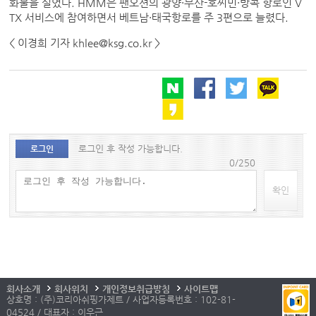
화물을 실었다. HMM은 팬오션의 광양·부산-호찌민·방콕 항로인 V
TX 서비스에 참여하면서 베트남·태국항로를 주 3편으로 늘렸다.
< 이경희 기자 khlee@ksg.co.kr >
로그인 후 작성 가능합니다.
로그인
0/250
확인
회사소개
회사위치
개인정보취급방침
사이트맵
상호명 : (주)코리아쉬핑가제트 / 사업자등록번호 : 102-81-
04524 / 대표자 : 이우근