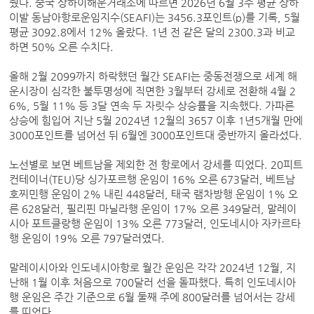
줬다. 중국 상하이해운거래소에 따르면 2026년 6월 3주 평균 상하
이발 동남아항로운임지수(SEAFI)는 3456.3포인트(p)를 기록, 5월
평균 3092.8에서 12% 올랐다. 1년 전 같은 달의 2300.3과 비교
하면 50% 오른 수치다.
올해 2월 2099까지 하락했던 월간 SEAFI는 중동전쟁으로 세계 해
운시장이 심각한 불투명성에 직면한 3월부터 강세로 전환해 4월 2
6%, 5월 11% 등 3달 연속 두 자릿수 상승률을 지속했다. 가파른
상승에 힘입어 지난 5월 2024년 12월의 3657 이후 1년5개월 만에
3000포인트를 넘어선 뒤 6월엔 3000포인트대 중반까지 올라섰다.
노선별로 보면 베트남을 제외한 전 항로에서 강세를 띠었다. 20피트
컨테이너(TEU)당 싱가포르행 운임이 16% 오른 673달러, 베트남
호찌민행 운임이 2% 내린 448달러, 태국 램차방행 운임이 1% 오
른 628달러, 필리핀 마닐라행 운임이 17% 오른 349달러, 말레이
시아 포트클랑행 운임이 13% 오른 773달러, 인도네시아 자카르타
행 운임이 19% 오른 797달러였다.
말레이시아와 인도네시아항로 월간 운임은 각각 2024년 12월, 지
난해 1월 이후 처음으로 700달러 선을 돌파했다. 특히 인도네시아
행 운임은 주간 기준으로 6월 둘째 주에 800달러를 넘어서는 강세
를 띠었다.