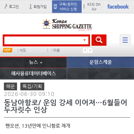
구독/온라인
KSG On
로그인
회원가입
서비스 신청
Air
석도
미중
냉동
���ͤ
뉴스
운항스케줄
해사물류데이터베이스
해운
특집/기획
2026-06-30 09:10
동남아항로/ 운임 강세 이어져…6월들어
두자릿수 인상
팬오션, 13년만에 인니항로 재개