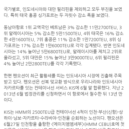
국가별로, 인도네시아와 대만 필리핀을 제외하고 모두 부진을 보였
다. 특히 태국 홍콩 싱가포르는 두 자릿수 감소 폭을 보였다.
동남아항로 1위 교역국인 베트남은 3% 감소한 11만2700TEU, 3
위 말레이시아는 5% 감소한 5만1500TEU, 4위 태국은 16% 감소
한 4만1600TEU, 7위 홍콩은 11% 감소한 1만7200TEU, 8위 싱
가포르는 17% 감소한 1만6000TEU로 각각 집계됐다. 반면 인도네
시아는 14% 늘어난 5만6800TEU로, 말레이시아를 제치고 2위로
올라섰고, 5위 대만은 15% 늘어난 3만9000TEU, 6위 필리핀은
4% 늘어난 2만2800TEU를 각각 기록했다.
한편 팬오션이 최근 활황세를 띠는 인도네시아 시장에 진출해 주목
받고 있다. 팬오션은 선복 맞교환 방식으로 우리나라와 인도네시아
자카르타를 잇는 컨테이너선 서비스 KIS에 6월 말 합류했다. 지난 2
013년 6월 법정관리를 신청하면서 이 항로에서 철수한 뒤 13년 만
이다.
KIS는 HMM의 2500TEU급 컨테이너선 4척이 인천-부산(신항)-상
하이-닝보-자카르타-수라바야-인천을 순회하는 노선이다. 팬오션은
6월27일 인천항을 출항한 <에이치엠엠세부>(HMM CEBU)호에 첫