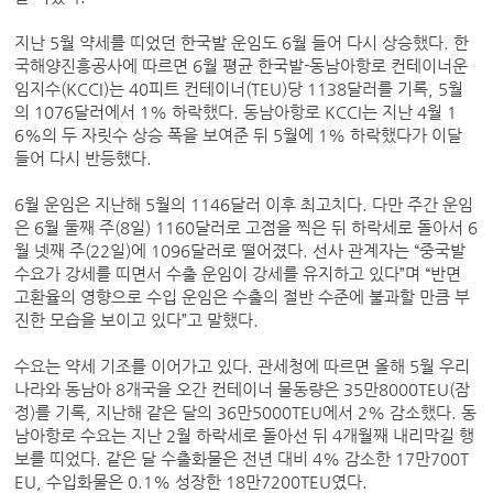
지난 5월 약세를 띠었던 한국발 운임도 6월 들어 다시 상승했다. 한
국해양진흥공사에 따르면 6월 평균 한국발-동남아항로 컨테이너운
임지수(KCCI)는 40피트 컨테이너(TEU)당 1138달러를 기록, 5월
의 1076달러에서 1% 하락했다. 동남아항로 KCCI는 지난 4월 1
6%의 두 자릿수 상승 폭을 보여준 뒤 5월에 1% 하락했다가 이달
들어 다시 반등했다.
6월 운임은 지난해 5월의 1146달러 이후 최고치다. 다만 주간 운임
은 6월 둘째 주(8일) 1160달러로 고점을 찍은 뒤 하락세로 돌아서 6
월 넷째 주(22일)에 1096달러로 떨어졌다. 선사 관계자는 “중국발
수요가 강세를 띠면서 수출 운임이 강세를 유지하고 있다”며 “반면
고환율의 영향으로 수입 운임은 수출의 절반 수준에 불과할 만큼 부
진한 모습을 보이고 있다”고 말했다.
수요는 약세 기조를 이어가고 있다. 관세청에 따르면 올해 5월 우리
나라와 동남아 8개국을 오간 컨테이너 물동량은 35만8000TEU(잠
정)를 기록, 지난해 같은 달의 36만5000TEU에서 2% 감소했다. 동
남아항로 수요는 지난 2월 하락세로 돌아선 뒤 4개월째 내리막길 행
보를 띠었다. 같은 달 수출화물은 전년 대비 4% 감소한 17만700T
EU, 수입화물은 0.1% 성장한 18만7200TEU였다.