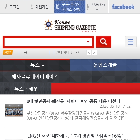
구독/온라인
KSG On
로그인
회원가입
서비스 신청
Air
드
미국
컨테이너 임대사
더블
완하이
뉴스
운항스케줄
해사물류데이터베이스
뉴스
해운
4대 항만공사·해진공, 사이버 보안 공동 대응 나선다
2026-05-18 17:52
부산항만공사(BPA) 여수광양항만공사(YGPA) 울산항만공사
(UPA) 인천항만공사(IPA)와 한국해양진흥공사가 해운·항만
분야 사이버 보안 대응 체계 강화를 추진한다. BPA는 지난
15일 부산항만공사 본사 사옥에서 4대 항만공사와 해진공이
함께 ‘해운·항만 공기...
‘LNG선 호조’ 대한해운, 1분기 영업익 744억…16%↑