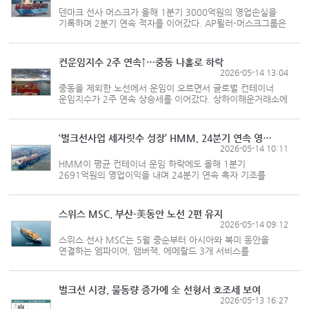
덴마크 선사 머스크가 올해 1분기 3000억원의 영업손실을
기록하며 2분기 연속 적자를 이어갔다. AP묄러-머스크그룹은
1~3월 동안 해상운송 사업 부문에서 매출액
81억7800만달러(약 12조2000억원), 영업이익
-1억9200만달러(약 -3000억원)를 각각 기록했다고 밝혔다.
컨운임지수 2주 연속↑…중동 나홀로 하락
영...
2026-05-14 13:04
중동을 제외한 노선에서 운임이 오르면서 글로벌 컨테이너
운임지수가 2주 연속 상승세를 이어갔다. 상하이해운거래소에
따르면 5월8일자 상하이컨테이너운임지수(SCFI)는
1954.21을 기록, 전주 1911.4 대비 2% 상승하며 2주 연속
1900선을 기록했다. 구간별 운임은...
‘벌크선사업 세자릿수 성장’ HMM, 24분기 연속 영업익 흑자
2026-05-14 10:11
HMM이 평균 컨테이너 운임 하락에도 올해 1분기
2691억원의 영업이익을 내며 24분기 연속 흑자 기조를
이어갔다. HMM은 올해 1분기 연결 기준 영업이익
2691억원, 순이익 3536억원을 각각 냈다고 밝혔다. 1년
전의 6139억원 7397억원에 견줘 영업이익은 56%...
스위스 MSC, 부산-美동안 노선 2편 유지
2026-05-14 09:12
스위스 선사 MSC는 5월 중순부터 아시아와 북미 동안을
연결하는 엠파이어, 앰버잭, 에메랄드 3개 서비스를
개편한다고 밝혔다. 세 항로망을 개편해 주요 해운 거점의
연결성을 높이고 운항 효율을 개선한다는 방침이다. 먼저
엠파이어는 칭다오 기항을 중단하고...
벌크선 시장, 물동량 증가에 全 선형서 호조세 보여
2026-05-13 16:27