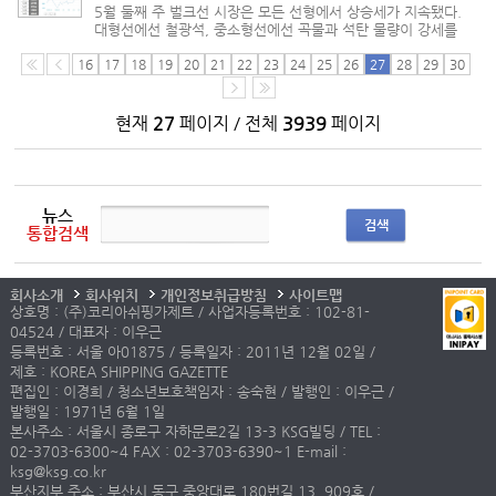
5월 둘째 주 벌크선 시장은 모든 선형에서 상승세가 지속됐다.
대형선에선 철광석, 중소형선에선 곡물과 석탄 물량이 강세를
보이면서 시황을 이끌었다. 5월12일 건화물선운임지수(BDI)
는 3063으로 발표됐다. 한국해양진흥공사가 공표한 한국형
16
17
18
19
20
21
22
23
24
25
26
27
28
29
30
건화물선 운임지수(K...
현재
27
페이지 / 전체
3939
페이지
뉴스
검색
통합검색
회사소개
회사위치
개인정보취급방침
사이트맵
상호명 : (주)코리아쉬핑가제트 / 사업자등록번호 : 102-81-
04524 / 대표자 : 이우근
등록번호 : 서울 아01875 / 등록일자 : 2011년 12월 02일 /
제호 : KOREA SHIPPING GAZETTE
편집인 : 이경희 / 청소년보호책임자 : 송숙현 / 발행인 : 이우근 /
발행일 : 1971년 6월 1일
본사주소 : 서울시 종로구 자하문로2길 13-3 KSG빌딩 / TEL :
02-3703-6300~4 FAX : 02-3703-6390~1 E-mail :
ksg@ksg.co.kr
부산지부 주소 : 부산시 동구 중앙대로 180번길 13, 909호 /