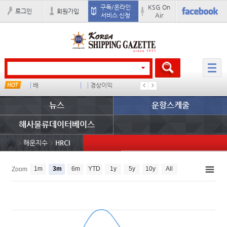
구독/온라인
KSG On
로그인
회원가입
서비스 신청
Air
 임대사
배
경상이익
부산신항
미국
뉴스
운항스케줄
해사물류데이터베이스
해운지수
HRCI
1m
3m
6m
YTD
1y
5y
10y
All
Zoom