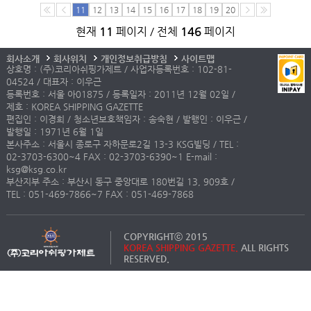
11
12
13
14
15
16
17
18
19
20
현재
11
페이지 / 전체
146
페이지
회사소개
회사위치
개인정보취급방침
사이트맵
상호명 : (주)코리아쉬핑가제트 / 사업자등록번호 : 102-81-
04524 / 대표자 : 이우근
등록번호 : 서울 아01875 / 등록일자 : 2011년 12월 02일 /
제호 : KOREA SHIPPING GAZETTE
편집인 : 이경희 / 청소년보호책임자 : 송숙현 / 발행인 : 이우근 /
발행일 : 1971년 6월 1일
본사주소 : 서울시 종로구 자하문로2길 13-3 KSG빌딩 / TEL :
02-3703-6300~4 FAX : 02-3703-6390~1 E-mail :
ksg@ksg.co.kr
부산지부 주소 : 부산시 동구 중앙대로 180번길 13, 909호 /
TEL : 051-469-7866~7 FAX : 051-469-7868
COPYRIGHTⓒ 2015
KOREA SHIPPING GAZETTE.
ALL RIGHTS
RESERVED.