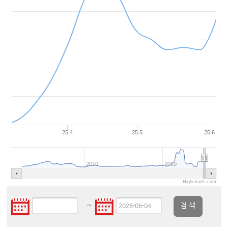
25.4
25.5
25.6
2010
2020
Highcharts.com
~
검 색