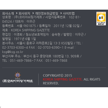
회사소개
회사위치
개인정보취급방침
사이트맵
상호명 : (주)코리아쉬핑가제트 / 사업자등록번호 : 102-81-
04524 / 대표자 : 이우근
등록번호 : 서울 아01875 / 등록일자 : 2011년 12월 02일 /
제호 : KOREA SHIPPING GAZETTE
편집인 : 이경희 / 청소년보호책임자 : 송숙현 / 발행인 : 이우근 /
발행일 : 1971년 6월 1일
본사주소 : 서울시 종로구 자하문로2길 13-3 KSG빌딩 / TEL :
02-3703-6300~4 FAX : 02-3703-6390~1 E-mail :
ksg@ksg.co.kr
부산지부 주소 : 부산시 동구 중앙대로 180번길 13, 909호 /
TEL : 051-469-7866~7 FAX : 051-469-7868
COPYRIGHTⓒ 2015
KOREA SHIPPING GAZETTE.
ALL RIGHTS
RESERVED.