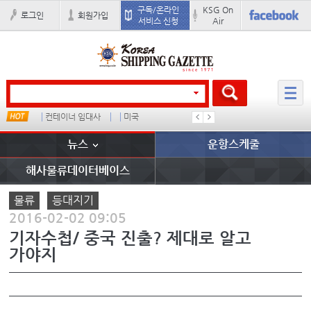
구독/온라인
KSG On
로그인
회원가입
서비스 신청
Air
임대사
미국
배
경상이익
부산신항
뉴스
운항스케줄
해사물류데이터베이스
물류
등대지기
2016-02-02 09:05
기자수첩/ 중국 진출? 제대로 알고
가야지