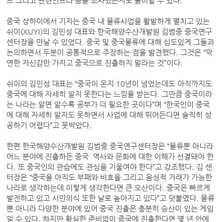
드 그리고 관련인프라 등을 조사했는지로 풀이할 수 있다.
중국 상하이에서 기자는 중국 내 물류사업을 활발하게 펼치고 있는
쉬이(XUYI)의 김민성 대표와 한국해양수산개발원 김범중 중국연구
센터장을 만날 수 있었다. 중국 및 중국물류에 대해 심도있게 그들과
논의하면서 두분이 공통적으로 주장하는 점을 발견했다. 그것은 “막
연한 자신감만 가지고 중국으로 진출하지 말라는 것”이다.
쉬이의 김민성 대표는 “중국이 온지 10년이 넘었는데도 아직까지도
중국에 대해 자세히 알지 못한다는 느낌을 받는다. 그만큼 중국이라
는 나라는 알면 알수록 공부가 더 필요한 곳이다”며 “한국인이 중국
에 대해 자세히 알지도 못하면서 사업에 대해 뛰어든다면 솔직히 성
공하기 어렵다”고 못박았다.
한편 한국해양수산개발원 김범중 중국연구센터장은 “물류뿐 아니라
어느 분야에 진출하든 중국 역사와 문화에 대한 이해가 선결돼야 한
다. 또 중국인의 관습에도 관심을 기울여야 한다”고 강조했다. 김 센
터장은 “중국을 아직도 부패와 비효율 그리고 음성적 거래가 가능한
나라로 생각하는데 이렇게 생각한다면 큰 오산이다. 중국은 빠르게
발전하고 있고 시민의식 또한 날로 높아지고 있다”고 덧붙였다. 물류
뿐 아니라 다양한 분야에 있어 중국 진출은 충분히 승산이 있는 게임
일 수 있다. 하지만 확실한 준비없이 중국에 진출한다면 몇 년 안에