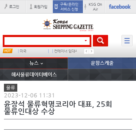
구독/온라인
KSG On
로그인
회원가입
서비스 신청
Air
u
미국
컨테이너 임대사
배
경상이익
뉴스
운항스케줄
해사물류데이터베이스
물류
2023-12-06 11:31
윤장석 물류혁명코리아 대표, 25회
물류인대상 수상