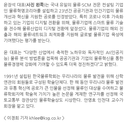
윤장석 대표(
사진 왼쪽
)는 국내 유일의 물류·SCM 전문 컨설팅 기업
인 물류혁명코리아를 설립하고 23년간 공공기관과 민간기업의 물류
개선과 혁신을 지원한 공로를 인정받았다. 특히 코로나 이후 가속화
하고 있는 기업의 디지털 전환을 위해, 물류기업에 스마트 물류 기술
을 전수해 물류산업의 디지털 전환에 앞장섰다. 물류기업의 해외 진
출과 해외 물류네트워크 최적화를 지원해 글로벌 물류기업 육성에
기여했다는 평가를 받는다.
윤 대표는 “다양한 산업에서 축적한 노하우와 독자적인 AI(인공지
능) 물류 분석 방법론을 접목해 공공기관과 기업의 물류혁신을 통한
물류경쟁력 강화에 기여할 수 있도록 더욱 정진하겠다”고 밝혔다.
1991년 설립된 한국물류학회는 우리나라의 물류 발전을 위해 산학
연관의 회원들로 구성된 학술단체다. 한 해 동안 우리나라 물류 발전
과 유통 혁신에 공로가 큰 인물을 선정해 물류인 대상을 수여하고 물
류학회지에 학술적 가치가 높은 논문을 게재한 연구자를 선정해 국
토교통부 장관상인 물류학술상도 시상한다. 안영효 인천대 교수가
회장을 맡고 있다.
< 이경희 기자 khlee@ksg.co.kr >