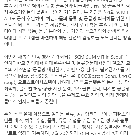
후원 기관으로 참여해 유통 솔루션과 미들마일, 공급망 솔루션의 직
접 수요기업들의 활발한 참여가 기대된다. 두 기관은 제4회 SCM F
AIR도 공식 후원하며, 회원사들의 물류 및 공급망 최적화를 위한 비
즈니스 네트워크 기회를 제공한다. 전시 주최 측은 후원 기관 및 미
디어와 함께 유통, 물류 분야의 공급기업과 수요기업의 상생을 위한
다양한 프로그램을 마련하여 해당 산업의 활성화를 도모한다는 방침
이다.
이번에 새롭게 단독 행사로 개최되는 ‘SCM SUMMIT in Seoul’은
인하대학교 경영대학 아태물류학부 및 물류전문대학원의 권오경 교
수의 기조연설 ‘공급망 대전환기, 어떤 대응 전략이 필요한가?’를 시
작으로 Infor, 삼성SDS, 포스코플로우, BCG(Boston Consulting G
roup), 오토스토어시스템이 참여해 클라우드플랫폼을 통한 공급망
최적화, 글로벌 해상·항공 시황 분석, 2자 물류 전략, 디지털 공급망
솔루션, 풀필먼트 사업 전략 등을 주제로 수요 기업 및 업계 관계자
들에게 인사이트를 제공한다.
주최 측은 올해 처음으로 열리는 물류, 공급망관리 분야 콘퍼런스인
만큼 제조, 화주, 수입, 물류, 유통 기업을 위한 유익한 정보와 솔루
션을 얻을 수 있을 것이라고 전했다. 이번 행사는 사전등록자에 한해
무료로 입장이 가능하며, 2월 20일까지 SCM FAIR 공식 홈페이지