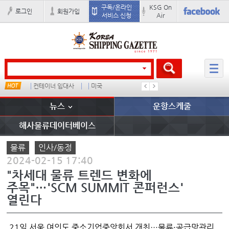
구독/온라인
KSG On
로그인
회원가입
서비스 신청
Air
컨테이너 임대사
미국
�
배
뉴스
운항스케줄
해사물류데이터베이스
물류
인사/동정
2024-02-15 17:40
"차세대 물류 트렌드 변화에
주목"…'SCM SUMMIT 콘퍼런스'
열린다
21일 서울 여의도 중소기업중앙회서 개최…물류·공급망관리