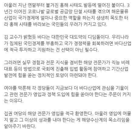
아울러 지난 연말부터 불거진 홍해 사태도 발등에 떨어진 불이다. 3
년간 이어진 코로나발 글로벌 공급망 단절 사태를 겪으며 해운물류
산업이 국가경제에 얼마나 중요한 역할을 하는지 생생히 목도한 터
라 홍해 사태를 바라보는 국민들의 우려가 커지고 있다.
김 교수가 밝혔듯 바다는 대한민국 대도약의 디딤돌이다. 우리나라
가 침체된 국민경제를 부흥하고 국가 경쟁력을 회복하려면 바다산업
에 적극 투자하고 지원하는 건 선택이 아닌 필수다.
그러려면 실무 경험과 전문 지식을 겸비한 해양 전문가가 직능 비례
대표 등의 방법으로 국회에 진출해 입법 활동에 참여하고 기간산업
발전에 힘을 쏟는 정치적인 토양이 마련돼야 한다.
여야를 막론해 각 정당들이 지금보다 더 바다산업에 관심을 기울이
고 관련 전문가 영입과 정책 도입에 힘을 쏟아야 한다는 주문이 커지
는 이유다.
집권 여당의 해양 전문가 영입을 적극 환영한다. 아울러 영입에 머물
지 말고 그 이상의 성과를 내야 한다는 게 해양수산계의 목소리임을
알아주기 바란다.