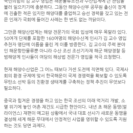
국민의힘의 김 교수 영입은 해운물류조선과 수산업계에 큰 관심을
불러 일으키기에 충분하다. 그동안 해양수산부 공무원 출신이 정계
에 진출한 적은 있지만 해양대를 졸업하고 승선 경력을 갖고 있는 전
문 인재가 국회에 들어간 사례는 한 번도 없는 까닭이다.
그만큼 해양산업계는 해양 전문가의 국회 입성에 매우 목말라 있다.
50여개 단체를 포함한 160여명의 해양수산계 인사가 김 교수 영입
추천자 명단에 이름을 올린 게 이를 방증한다. 김 교수의 주력 분야
인 해운항만물류뿐 아니라 수산 조선 조선기자재 해군 해양경찰 등
범해양계 인사들이 여당의 해상법 전문가 영입을 적극 요청했다.
현재 해양수산업은 그 어느 때보다 거센 도전에 직면해 있다. 국제사
회의 환경 규제에 맞서 한국해운이 국제 경쟁력을 확보할 수 있도록
무탄소 선박 등의 친환경 생태계를 구축하는 정책 추진이 무엇보다
필요하다.
중국과 힘겨운 경쟁을 하고 있는 한국 조선의 미래 먹거리 개발, 소
멸 위기에 놓인 어촌 재건도 시급한 현안이다. 내년 초 해운 동맹(얼
라이언스) 재편이 예고된 상황에서 국내 대표 선사가 새로운 동맹을
결성해 세계 해운 무대에서 안정적인 사업을 영위할 수 있도록 지원
하는 것도 당면 과제다.