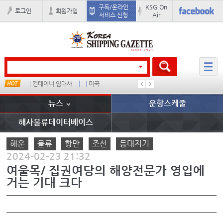
구독/온라인
KSG On
로그인
회원가입
서비스 신청
Air
컨테이너 임대사
미국
�
배
뉴스
운항스케줄
해사물류데이터베이스
해운
물류
항만
조선
등대지기
2024-02-23 21:32
여울목/ 집권여당의 해양전문가 영입에
거는 기대 크다