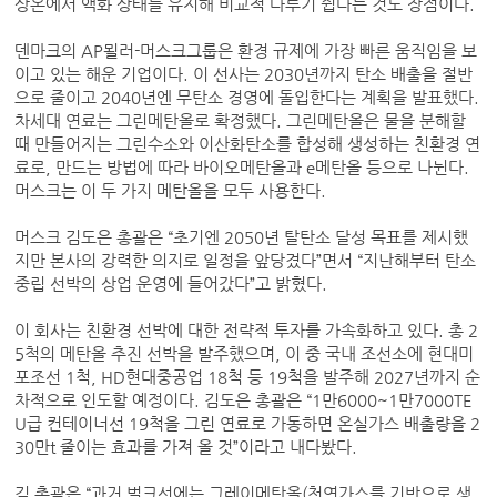
상온에서 액화 상태를 유지해 비교적 다루기 쉽다는 것도 장점이다.
덴마크의 AP묄러-머스크그룹은 환경 규제에 가장 빠른 움직임을 보
이고 있는 해운 기업이다. 이 선사는 2030년까지 탄소 배출을 절반
으로 줄이고 2040년엔 무탄소 경영에 돌입한다는 계획을 발표했다.
차세대 연료는 그린메탄올로 확정했다. 그린메탄올은 물을 분해할
때 만들어지는 그린수소와 이산화탄소를 합성해 생성하는 친환경 연
료로, 만드는 방법에 따라 바이오메탄올과 e메탄올 등으로 나뉜다.
머스크는 이 두 가지 메탄올을 모두 사용한다.
머스크 김도은 총괄은 “초기엔 2050년 탈탄소 달성 목표를 제시했
지만 본사의 강력한 의지로 일정을 앞당겼다”면서 “지난해부터 탄소
중립 선박의 상업 운영에 들어갔다”고 밝혔다.
이 회사는 친환경 선박에 대한 전략적 투자를 가속화하고 있다. 총 2
5척의 메탄올 추진 선박을 발주했으며, 이 중 국내 조선소에 현대미
포조선 1척, HD현대중공업 18척 등 19척을 발주해 2027년까지 순
차적으로 인도할 예정이다. 김도은 총괄은 “1만6000~1만7000TE
U급 컨테이너선 19척을 그린 연료로 가동하면 온실가스 배출량을 2
30만t 줄이는 효과를 가져 올 것”이라고 내다봤다.
김 총괄은 “과거 벌크선에는 그레이메탄올(천연가스를 기반으로 생