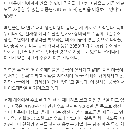
나 비용이 낮아지지 않을 수 있어 추후를 대비해 메탄올과 기존 연료
모두 사용할 수 있는 이중연료(Dual fuel) 선박을 이용하고 있다”고
답했다.
메탄올은 타 연료 대비 생산비용이 높다는 게 과제로 지적된다. 특히
우리나라는 신재생 에너지 발전 단가가 상대적으로 높아 그린수소
생산 측면에서 경쟁력을 확보하는 데 어려움이 있는 것으로 나타났
다. 중국 호주 미국 유럽 캐나다 등은 2050년 기준 kg당 수소 생산
단가가 1달러 미만으로 떨어질 것으로 예상되고 있으나 우리나라는
여전히 약 3~4달러 수준에 이를 전망이다.
김도은 총괄은 “바이오메탄올은 중국이 앞서가고 e메탄올은 미국이
앞서가는 상황”이라고 현황을 진단하며 “한국 업체와 함께하려고 했
지만 한국에서는 경제성이 안 나왔다”고 말했다. 이 선사는 중국에서
바이오메탄올을 가져오고 있다.
현재 해외에선 수소를 미래 핵심 에너지로 보고 지원 정책을 펴고 있
다. 미국은 2050년까지 연간 수소 생산량 5000만t을 목표로 생산
설비 확충에 나섰고, 올해부터는 생산·개발에 보조금을 제공하고 있
다. 유럽연합(EU) 또한 그린수소와 암모니아 활용을 확대하도록 20
25년부터 친환경 연료를 생산·사용하는 기업에는 탄소 배출 무상 할