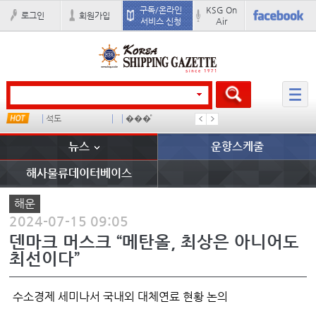
구독/온라인
KSG On
로그인
회원가입
서비스 신청
Air
미중
냉동
미국
컨테이
뉴스
운항스케줄
해사물류데이터베이스
해운
2024-07-15 09:05
덴마크 머스크 “메탄올, 최상은 아니어도
최선이다”
수소경제 세미나서 국내외 대체연료 현황 논의