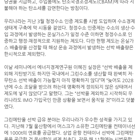
당권을 지급하고, 수입품에도 탄소국경조정제도(CBAM)에 따라 지
불해야 하는 탄소세를 감면한다는 방침이다.
우리나라는 지난 3월 청정수소 인증 제도를 시범 도입하며 수소경제
생태계 구축에 막 시동을 걸었다. 청정수소 인증제는 수소의 생산·수
입 과정에서 발생하는 온실가스가 일정 수준 이하면 청정수소로 인
증하고 행정·재정적으로 지원하는 제도다. 다만 현행 제도는 온실가
스 배출량을 산정할 때 해상 운송 과정에서 발생하는 선박 배출량은
한시적으로 제외했다.
이날 세미나에서 에너지경제연구원 이혜진 실장은 “선박 배출을 제
외해 지탄받기도 하지만 국내에서 그린수소를 생산할 때 완벽히 저·
무탄소 선박 배출이 가능할지 아직 명확하지 않다”며 “늦어도 2028
년에 수소 조달을 받으려 하는데 명확하게 정의되지 않은 상태여서
제도에 넣지 않았다”고 말했다. 그는 “선박을 제외하고 시작하되 우
리나라도 IMO 가입국인 만큼 상황을 보면서 움직일 것”이라고 덧붙
였다.
그린메탄올 선박 급유 분야는 우리나라가 우수한 성적을 가지고 있
다. 지난해 7월 울산항에서 머스크가 소유한 그린메탄올 컨테이너선
에 1000t의 연료를 공급했다. 상업 운항 컨테이너 선박에 그린메탄
올을 공급한 건 울산항이 세계 최초다. 같은 해 11월에는 시범운항