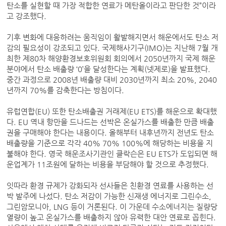
탄소를 실현할 때 가장 적합한 연료가 메탄올이라고 판단한 것”이라
고 강조했다.
기후 변화에 대응하려는 움직임이 활발해지면서 해운에서도 탄소 저
감의 필요성이 강조되고 있다. 국제해사기구(IMO)는 지난해 7월 개
최한 제80차 해양환경보호위원회 회의에서 2050년까지 국제 해운
분야에서 탄소 배출량 ‘0’을 달성한다는 계획(넷제로)을 발표했다.
중간 과정으로 2008년 배출량 대비 2030년까지 최소 20%, 2040
년까지 70%를 감축한다는 방침이다.
유럽연합(EU) 또한 탄소배출권 거래제(EU ETS)를 해운으로 확대했
다. EU 역내 항만을 드나드는 선박은 온실가스를 배출한 만큼 배출
권을 구매해야 한다는 내용이다. 올해부터 내후년까지 전년도 탄소
배출량을 기준으로 각각 40% 70% 100%에 해당하는 비용을 지
불해야 한다. 영국 해운조사기관인 클락슨은 EU ETS가 도입되면 해
운업계가 11조원에 달하는 비용을 부담해야 할 것으로 추정했다.
잇따라 환경 규제가 강화되자 선사들은 친환경 연료를 사용하는 선
박 발주에 나섰다. 탄소 저감이 가능한 신재생 에너지로 그린수소,
그린암모니아, LNG 등이 거론된다. 이 가운데 수소에너지는 질량당
열량이 높고 온실가스를 배출하지 않아 유력한 대안 연료로 꼽힌다.