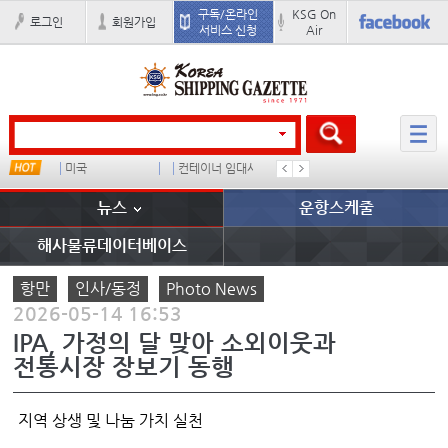
구독/온라인
KSG On
로그인
회원가입
서비스 신청
Air
미국
컨테이너 임대사
더블
완하이
뉴스
운항스케줄
해사물류데이터베이스
항만
인사/동정
Photo News
2026-05-14 16:53
IPA, 가정의 달 맞아 소외이웃과
전통시장 장보기 동행
지역 상생 및 나눔 가치 실천