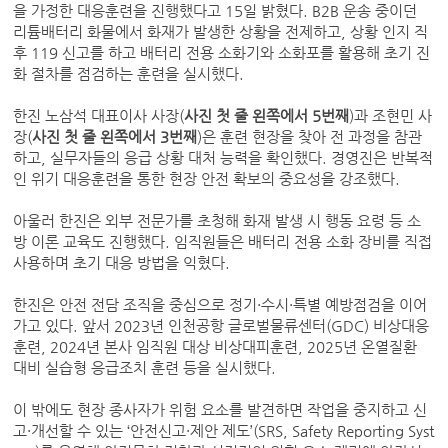
을 가정한 대응훈련을 진행했다고 15일 밝혔다. B2B 운송 중이던
리튬배터리 화물에서 화재가 발생한 상황을 전제하고, 상황 인지 직
후 119 신고를 하고 배터리 전용 소화기와 소화포를 활용해 초기 진
화 절차를 점검하는 훈련을 실시했다.
한진 노삼석 대표이사 사장(
사진 첫 줄 왼쪽에서 5번째
)과 조현민 사
장(
사진
첫 줄 왼쪽에서 3번째
)은 훈련 현장을 찾아 전 과정을 참관
하고, 실무자들의 응급 상황 대처 능력을 확인했다. 경영진은 반복적
인 위기 대응훈련을 통한 현장 안전 확보의 중요성을 강조했다.
아울러 한진은 외부 전문가를 초청해 화재 발생 시 행동 요령 등 소
방 이론 교육도 진행했다. 임직원들은 배터리 전용 소화 장비를 직접
사용하며 초기 대응 방법을 익혔다.
한진은 안전 전담 조직을 중심으로 정기·수시·특별 예방점검을 이어
가고 있다. 앞서 2023년 인천공항 글로벌물류센터(GDC) 비상대응
훈련, 2024년 본사 임직원 대상 비상대피훈련, 2025년 온열질환
대비 실습형 응급조치 훈련 등을 실시했다.
이 밖에도 현장 종사자가 위험 요소를 발견하면 작업을 중지하고 신
고·개선할 수 있는 ‘안전신고·제안 제도’(SRS, Safety Reporting Syst