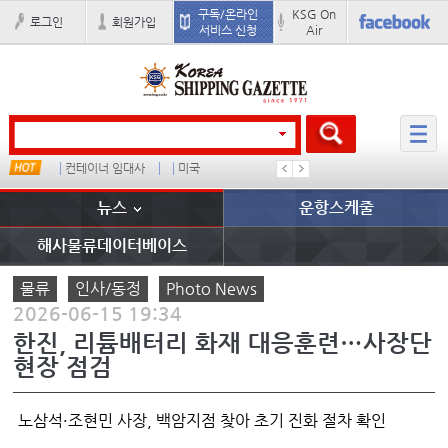
구독/온라인
KSG On
로그인
회원가입
서비스 신청
Air
컨테이너 임대사
미국
���ͤ
석도
뉴스
운항스케줄
해사물류데이터베이스
물류
인사/동정
Photo News
2026-06-15 19:34
한진, 리튬배터리 화재 대응훈련…사장단
현장 점검
노삼석·조현민 사장, 백암지점 찾아 초기 진화 절차 확인