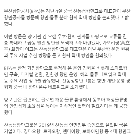
부산항만공사(BPA)는 지난 4일 중국 산동성항만그룹 대표단이 부산
항만공사를 방문해 항만·물류 분야 협력 확대 방안을 논의했다고 밝
혔다.
이번 방문은 양 기관 간 오랜 우호·협력 관계를 바탕으로 교류를 한
층 확대하고 공동 발전 방안을 모색하고자 마련됐다. 가오리핑(高立
平) 회장이 이끄는 산동성항만그룹 대표단은 이날 부산항 운영 현황
과 주요 사업 추진 방향을 듣고 협력 확대 방안을 협의했다.
BPA는 환적 거점항만으로 축적해 온 운영 경험을 비롯해 스마트항
만 구축, 디지털 전환, 친환경 항만 운영, 해외 물류 네트워크 확대
등 주요 사업 성과를 공유했다. 산동성항만그룹은 항만 개발·운영 경
험과 중국 내 항만·물류 네트워크를 소개했다.
양 기관은 급변하는 글로벌 해운·물류 환경에서 동북아 해상물류망
의 안정성과 효율성을 높이는 지속적인 협력이 필요하다는 데 공감
했다.
산동성항만그룹은 2019년 산동성 인민정부 승인으로 설립된 국유
기업이다. 칭다오항, 르자오항, 옌타이항, 보하이만항 등 4대 항만그