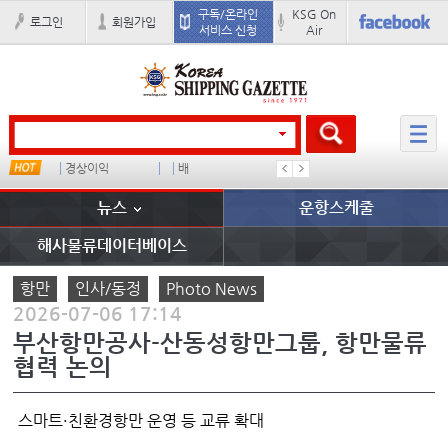
구독/온라인
KSG On
로그인
회원가입
서비스 신청
Air
경상이익
배
부산신항
이란 mo
뉴스
운항스케줄
해사물류데이터베이스
항만
인사/동정
Photo News
2026-07-06 17:14
부산항만공사-산동성항만그룹, 항만물류
협력 논의
스마트·친환경항만 운영 등 교류 확대