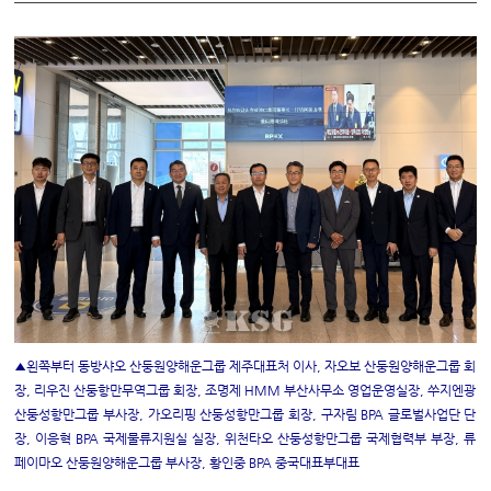
▲왼쪽부터 동방샤오 산둥원양해운그룹 제주대표처 이사, 자오보 산둥원양해운그룹 회
장, 리우진 산둥항만무역그룹 회장, 조명제 HMM 부산사무소 영업운영실장, 쑤지엔광
산둥성항만그룹 부사장, 가오리핑 산둥성항만그룹 회장, 구자림 BPA 글로벌사업단 단
장, 이응혁 BPA 국제물류지원실 실장, 위천타오 산둥성항만그룹 국제협력부 부장, 류
페이마오 산둥원양해운그룹 부사장, 황인중 BPA 중국대표부대표