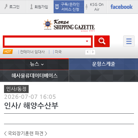
구독/온라인
KSG On
로그인
회원가입
서비스 신청
Air
컨테이너 임대사
미국
���ͤ
석도
뉴스
운항스케줄
해사물류데이터베이스
인사/동정
2026-07-07 16:05
인사/ 해양수산부
< 국외장기훈련 파견 >