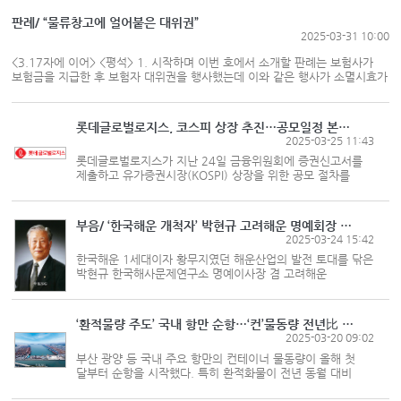
무분규로 임금·단체협상을 타결 지었다. 협약엔 ▲적극행정
면책권 강화 ▲공민권 보장 ▲경...
판례/ “물류창고에 얼어붙은 대위권”
2025-03-31 10:00
<3.17자에 이어> <평석> 1. 시작하며 이번 호에서 소개할 판례는 보험사가
보험금을 지급한 후 보험자 대위권을 행사했는데 이와 같은 행사가 소멸시효가
완성된 후의 행사인지 여부 등에 관해 판단한 사례이다. 2. 사실관계의 요약
가. 2004년 1월1일 B사(현 C사)와 D사 간 진단사업부 상품의 보관 및 입출고
업무 위탁계약(“이...
롯데글로벌로지스, 코스피 상장 추진…공모일정 본격 돌입
2025-03-25 11:43
롯데글로벌로지스가 지난 24일 금융위원회에 증권신고서를
제출하고 유가증권시장(KOSPI) 상장을 위한 공모 절차를
본격화했다. 롯데글로벌로지스의 총 공모 주식수는
1494만4322주로, 희망 공모가는 주당
1만1500~1만3500원 사이로 설정됐다. 공모 예정 금액은...
부음/ ‘한국해운 개척자’ 박현규 고려해운 명예회장 별세
2025-03-24 15:42
한국해운 1세대이자 황무지였던 해운산업의 발전 토대를 닦은
박현규 한국해사문제연구소 명예이사장 겸 고려해운
명예회장이 23일 저녁 별세했다. 향년 97세. 지난 1927년
7월 경남 울산(현 울산광역시)에서 태어난 박현규 이사장은
1948년 한국해양대 항해...
‘환적물량 주도’ 국내 항만 순항…‘컨’물동량 전년比 4%↑
2025-03-20 09:02
부산 광양 등 국내 주요 항만의 컨테이너 물동량이 올해 첫
달부터 순항을 시작했다. 특히 환적화물이 전년 동월 대비
9% 증가하면서 전반적인 물동량 실적을 끌어올렸다.