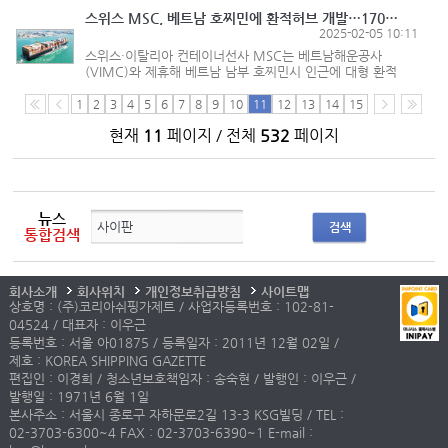
기술을 활용해 해상운송 전 과정에서...
스위스 MSC, 베트남 호찌민에 환적허브 개발…1700만TEU 처리능력
2025-02-05 10:11
스위스·이탈리아 컨테이너선사 MSC는 베트남해운공사
(VIMC)와 제휴해 베트남 남부 호찌민시 인근에 대형 환적
허브항을 개발한다. VIMC는 계열사인 사이공항과 MSC
터미널 자회사인 TIL이 공동으로 제출한 ‘껀저(Cần Giờ) 국제
1
2
3
4
5
6
7
8
9
10
11
12
13
14
15
환적항’ 투자 계획을...
현재
11
페이지 / 전체
532
페이지
뉴스
검색
통합검색
회사소개
회사위치
개인정보취급방침
사이트맵
상호명 : (주)코리아쉬핑가제트 / 사업자등록번호 : 102-81-
04524 / 대표자 : 이우근
등록번호 : 서울 아01875 / 등록일자 : 2011년 12월 02일 /
제호 : KOREA SHIPPING GAZETTE
편집인 : 이경희 / 청소년보호책임자 : 송숙현 / 발행인 : 이우근 /
발행일 : 1971년 6월 1일
본사주소 : 서울시 종로구 자하문로2길 13-3 KSG빌딩 / TEL :
02-3703-6300~4 FAX : 02-3703-6390~1 E-mail :