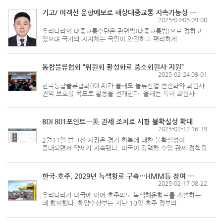
수입화물은 호조를 띠었지만 수출화물은 내리막길을 걸었다.
중국 미국 일본 등 주요...
기고/ 여객선 운항예보로 해상대중교통 지속가능성 제고
2025-03-05 09:00
우리나라의 대중교통수단은 관련법(대중교통법)으로 정하고
있으며 국가와 지자체는 국민이 안전하고 편리하게
대중교통을 이용할 수 있도록 육성하고 지원할 책임이 있다.
대중교통법에 따른 대표적인 대중교통수단은 철도와
노선버스다. 우리가 섬에 오갈 때...
통합물류협회 “위원회 활성화로 중소회원사 지원”
2025-02-24 09:01
한국통합물류협회(KILA)가 올해도 물류산업 선진화와 회원사
권익 보호를 목표로 활동을 전개한다. 올해는 특히 회원사
의견을 선제적으로 수렴하고 정부 정책에 반영될 수 있도록
적극 추진한다는 방침이다. 한국통합물류협회는 지난 19일
서울 중구 한국프...
BDI 801포인트…美 관세 조치로 시황 불확실성 확대
2025-02-12 16:39
2월11일 벌크선 시장은 경기 회복에 대한 불확실성이
증대되면서 약세가 지속됐다. 미국이 강력한 수입 관세 정책을
발표하면서 전반적으로 시황이 위축됐다. 이날 건화물선
운임지수(BDI)는 전일보다 8포인트 하락한 801로 발표됐다.
한국형 건화물선 운임지수...
한국-호주, 2029년 녹색항로 구축…HMM등 참여 기대
2025-02-17 08:22
우리나라가 미국에 이어 호주와도 녹색해운항로를 개설하는
데 합의했다. 해양수산부는 지난 10일 호주 정부와
녹색해운항로 구축 협력을 위한 양해각서(MOU)를
체결했다고 밝혔다. 녹색해운항로란 무탄소 연료와 친환경