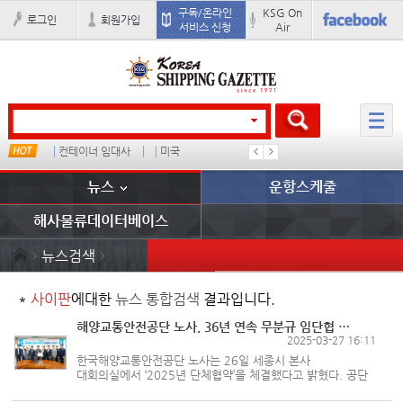
구독/온라인
KSG On
로그인
회원가입
서비스 신청
Air
u
컨테이너 임대사
미국
배
경상이익
뉴스
운항스케줄
해사물류데이터베이스
뉴스검색
*
사이판
에대한
뉴스 통합검색
결과입니다.
해양교통안전공단 노사, 36년 연속 무분규 임단협 타결
2025-03-27 16:11
한국해양교통안전공단 노사는 26일 세종시 본사
대회의실에서 ‘2025년 단체협약’을 체결했다고 밝혔다. 공단
노동조합은 난 1988년 11월 출범한 이래 36년 연속