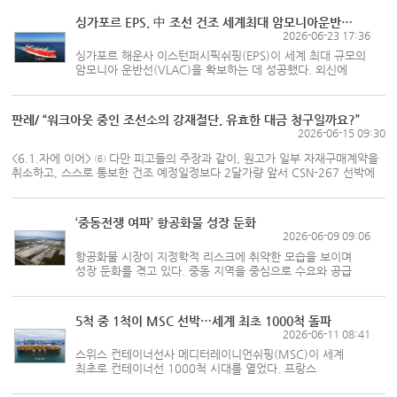
(博多)항을 둔 규슈 지역 최대 물류 거점이다. 해양수산부
출입 해운기자단은 지난...
싱가포르 EPS, 中 조선 건조 세계최대 암모니아운반선 확보
2026-06-23 17:36
싱가포르 해운사 이스턴퍼시픽쉬핑(EPS)이 세계 최대 규모의
암모니아 운반선(VLAC)을 확보하는 데 성공했다. 외신에
따르면 지난 6월10일 EPS는 중국선박그룹(CSSC) 자회사인
장난조선에서 건조한 9만3000㎥(CBM)급 VLAC를
인도받았다. 신조선은 6척의...
판례/ “워크아웃 중인 조선소의 강재절단, 유효한 대금 청구일까요?”
2026-06-15 09:30
<6.1.자에 이어> ⑥ 다만 피고들의 주장과 같이, 원고가 일부 자재구매계약을
취소하고, 스스로 통보한 건조 예정일정보다 2달가량 앞서 CSN-267 선박에
대한 강재절단을 실행한 동기에 의문이 없지 않고, 위 선박에 대한 강재절단이
어느 정도 형식적으로 이루어진 것으로 보이기는 한다. 그러나 앞서 본 사실과
변론 전체의 취지에...
‘중동전쟁 여파’ 항공화물 성장 둔화
2026-06-09 09:06
항공화물 시장이 지정학적 리스크에 취약한 모습을 보이며
성장 둔화를 겪고 있다. 중동 지역을 중심으로 수요와 공급
실적이 크게 흔들렸다. 전쟁으로 유가가 급등하면서 운항 비용
부담도 커졌다. 다만 올해 1~4월 누계 기준 화물 실적은
공급망 차질에도 성...
5척 중 1척이 MSC 선박…세계 최초 1000척 돌파
2026-06-11 08:41
스위스 컨테이너선사 메디터레이니언쉬핑(MSC)이 세계
최초로 컨테이너선 1000척 시대를 열었다. 프랑스
해운조사기관인 알파라이너에 따르면 6월2일 현재 MSC의
운항선단 규모는 1002척 733만TEU로 집계됐다. 선복량