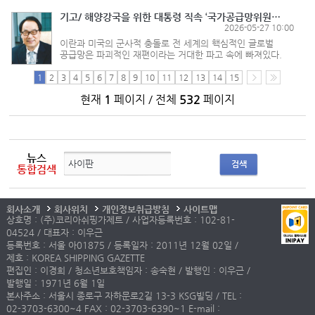
기준으로 전 세계 컨테이너선단(3421만...
기고/ 해양강국을 위한 대통령 직속 ‘국가공급망위원회’를 구축하자
2026-05-27 10:00
이란과 미국의 군사적 충돌로 전 세계의 핵심적인 글로벌
공급망은 파괴적인 재편이라는 거대한 파고 속에 빠져있다.
에너지 공급망의 탈 중동화가 가속화되고 있으며 물류 경로에
대한 대전환이 이루어지고 있다. 무엇보다도 공급망의
1
2
3
4
5
6
7
8
9
10
11
12
13
14
15
안보화와 블록화가 ...
현재
1
페이지 / 전체
532
페이지
뉴스
검색
통합검색
회사소개
회사위치
개인정보취급방침
사이트맵
상호명 : (주)코리아쉬핑가제트 / 사업자등록번호 : 102-81-
04524 / 대표자 : 이우근
등록번호 : 서울 아01875 / 등록일자 : 2011년 12월 02일 /
제호 : KOREA SHIPPING GAZETTE
편집인 : 이경희 / 청소년보호책임자 : 송숙현 / 발행인 : 이우근 /
발행일 : 1971년 6월 1일
본사주소 : 서울시 종로구 자하문로2길 13-3 KSG빌딩 / TEL :
02-3703-6300~4 FAX : 02-3703-6390~1 E-mail :