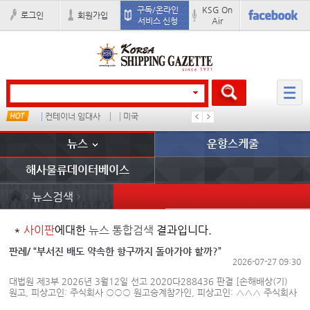
구독/온라인
KSG On
로그인
회원가입
서비스 신청
Air
컨테이너 임대사
미국
1
뉴스
운항스케줄
해사물류데이터베이스
뉴스검색
*
사이판
에대한
뉴스 통합검색
결과입니다.
판례/ “부서진 배도 약속한 항구까지 돌아가야 할까?”
2026-07-27 09:30
대법원 제3부 2026년 3월12일 선고 2020다288436 판결 [손해배상(기)
원고, 피상고인: 주식회사 ○○○ 원고승계참가인, 피상고인: △△△ 주식회사
외 3인(원고 및 원고승계참가인 1, 4 소송대리인 법무법인 센텀 담당변호사