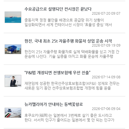
김동인) 피고, 상고인: 주식회사 □□□ (소송대리인 법무법인 삼양
담당변호사 노홍수 외 3인) 원심판결: 부산고등...
수요공급으로 설명되던 컨시장은 끝났다
2026-07-20 09:07
중동지역 정정 불안을 배경으로 공급망 위기 상황이
일상화되면서 세계 컨테이너선 시장이 ‘효율성 중심′에서
안정성과 회복탄력성을 중시하는 방향으로 전환하고 있다는
진단이 나왔다. 한국해양진흥공사는 ‘지정학적 리스크
장기화가 컨테이너시장에...
한진, 국내 최초 25t 자율주행 화물차 상업 운송 시작
2026-07-09 19:09
한진이 25t 자율주행 화물차로 실제 택배화물을 싣고 거점 간
운송에 나선다. 기술 실증을 마치고 화물 운송에 자율주행
대형 화물차가 투입되는 것은 국내 첫 사례다. 한진은
자율주행 트럭으로 전북 군산항에서 한진 전주택배터미널을
거쳐 대전 메가허브까...
“P&I법 개정되면 전쟁보험에 우선 진출”
2026-07-14 09:08
재연임에 성공한 한국선주상호보험조합(KP&I) 성재모 전무는
새로운 임기 동안 선주상호보험조합법 개정에 힘을 쏟을
계획이라고 말했다. 성 전무는 조합법이 개정되면 전쟁보험
선박보헙 등의 사업 다각화가 가능해져 재정 건전성이 개선될
걸로 기대했다...
뉴카멜리아가 안내하는 동백꽃항로
2026-07-06 09:04
후쿠오카(福岡)는 일본에서 3번째로 살기 좋은 도시라고
한다. 서서히 인구가 줄어드는 일본에서 몇 안 되는 인구가
늘어나는 도시이기도 하다. 또 일본 내 6위권 항만인 하카타