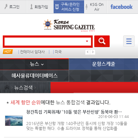
구독/온라인
KSG On
로그인
회원가입
서비스 신청
Air
컨테이너 임대사
미국
1
뉴스
운항스케줄
해사물류데이터베이스
뉴스검색
*
세계 항만 순위
에대한
뉴스 통합검색
결과입니다.
창간특집 기획취재/ ‘10돌 맞은 부산신항’ 동북아 환적허브로 도약
2016-06-03 11:44
2016년은 부산항 개항 140주년인 동시에 신항 개장 10돌을
맞는 특별한 해다. 수출 드라이브 정책을 통해 산업화를
추진하던 시절, 부산항은 세계 각국을 바닷길로 연결하며