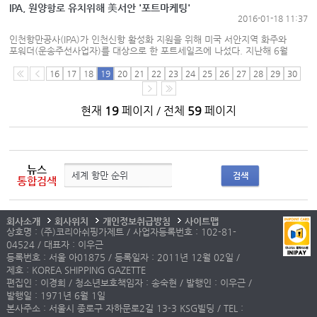
10.9%나 급감한 159만TEU를...
IPA, 원양항로 유치위해 美서안 '포트마케팅'
2016-01-18 11:37
인천항만공사(IPA)가 인천신항 활성화 지원을 위해 미국 서안지역 화주와
포워더(운송주선사업자)를 대상으로 한 포트세일즈에 나섰다. 지난해 6월
선광인천컨테이너터미널(SNCT)에 이어 오는 3월 한진인천컨테이너터미널
(HJIT)의 추가 개장을 앞두고 신항 터미널들이 빠른 시간 내에 운영안정을
16
17
18
19
20
21
22
23
24
25
26
27
28
29
30
찾을 수 있도록 지원하기 위한 마케팅...
현재
19
페이지 / 전체
59
페이지
뉴스
검색
통합검색
회사소개
회사위치
개인정보취급방침
사이트맵
상호명 : (주)코리아쉬핑가제트 / 사업자등록번호 : 102-81-
04524 / 대표자 : 이우근
등록번호 : 서울 아01875 / 등록일자 : 2011년 12월 02일 /
제호 : KOREA SHIPPING GAZETTE
편집인 : 이경희 / 청소년보호책임자 : 송숙현 / 발행인 : 이우근 /
발행일 : 1971년 6월 1일
본사주소 : 서울시 종로구 자하문로2길 13-3 KSG빌딩 / TEL :