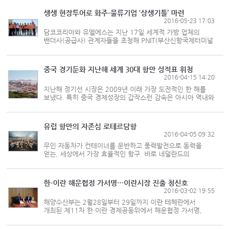
경제발전의 디딤돌을 놨다. 부산항은 지난 수십년간 우리나라
수출입의 핵심관문 역할...
생생 현장투어로 화주-물류기업 ‘상생기틀’ 마련
2016-05-23 17:03
담코코리아와 유엘에스는 지난 17일 세계적 가방 업체의
밴더사(공급사) 관계자들을 초청해 PNIT(부산신항국제터미널
·1-1)와 유엘에스 월드코 양산보세센터를 둘러보는 시간을
가졌다. 이날 참가자들은 우리나라 물류현장의 최일선에 선
근무자들에게 평소에 ...
중국 경기둔화 지난해 세계 30대 항만 성적표 휘청
2016-04-15 14:20
지난해 정기선 시장은 2009년 이래 가장 도전적인 한 해를
보냈다. 특히 중국 경제성장의 갑작스런 감속은 아시아 역내와
아시아-유럽항로의 발목을 잡으며 2015년 전 세계 항만
성장을 둔화시켰다. 영국 해운전문 저널 컨테이너리제이션
인터내셔널(CI)이 집계...
유럽 항만의 자존심 로테르담항
2016-04-05 09:32
무인 자동차가 컨테이너를 운반하고 풍력발전으로 동력을
얻는, 세상에서 가장 효율적인 항구. 바로 네덜란드의
로테르담항이다. 매년 전 세계에서 찾아온 3만척의 화물선이
로테르담항을 오고 간다. 유럽의 메인포트라는 별명을 가진
로테르담항은 유럽의 함부...
한-이란 해운협정 가서명…이란시장 진출 청신호
2016-03-02 19:55
해양수산부는 2월28일부터 29일까지 이란 테헤란에서
개최된 제11차 한·이란 경제공동위에서 해운협정 가서명,
항만 개발협력 양해각서(MOU) 체결 합의, 한국선급-
이란선급 간 플랜트 인증 합작회사 설립 양해각서 서명 등