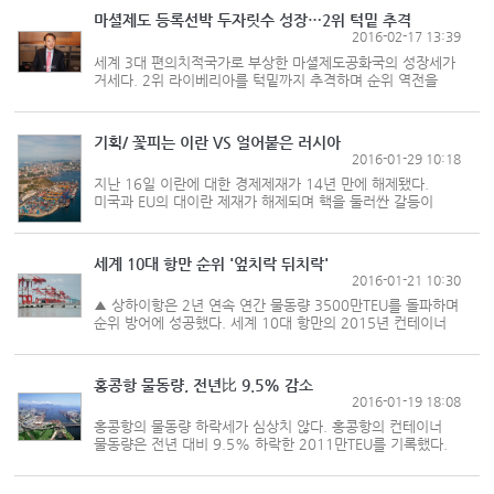
해운항만 산업의 이란 시장 진출에 ...
마셜제도 등록선박 두자릿수 성장…2위 턱밑 추격
2016-02-17 13:39
세계 3대 편의치적국가로 부상한 마셜제도공화국의 성장세가
거세다. 2위 라이베리아를 턱밑까지 추격하며 순위 역전을
노리고 있다. 마셜제도공화국 선박 및 법인등록처 한국사무소
김영민 대표는 16일 기자와 만나 “마셜제도의 총 등록선박이
지난해 두...
기획/ 꽃피는 이란 VS 얼어붙은 러시아
2016-01-29 10:18
지난 16일 이란에 대한 경제제재가 14년 만에 해제됐다.
미국과 EU의 대이란 제재가 해제되며 핵을 둘러싼 갈등이
종식되고 이란의 원유 수출이 재개될 예정이다. 경제제재가
해제되면서 이란 정부는 중기적으로 8%에 이르는 성장을
전망하고 있다. 연간 30...
세계 10대 항만 순위 '엎치락 뒤치락'
2016-01-21 10:30
▲ 상하이항은 2년 연속 연간 물동량 3500만TEU를 돌파하며
순위 방어에 성공했다. 세계 10대 항만의 2015년 컨테이너
물동량 실적이 속속 드러나고 있다. 전 세계에서 가장 분주한
항만으로 묘사되는 상하이항은 올해도 1위 자리를 지키는
기염...
홍콩항 물동량, 전년比 9.5% 감소
2016-01-19 18:08
홍콩항의 물동량 하락세가 심상치 않다. 홍콩항의 컨테이너
물동량은 전년 대비 9.5% 하락한 2011만TEU를 기록했다.
2009년 글로벌 경기 위기 이후 최저 수준이다. 홍콩
항만개발위원회에 따르면, 홍콩항은 지난달 전년 동월 대비