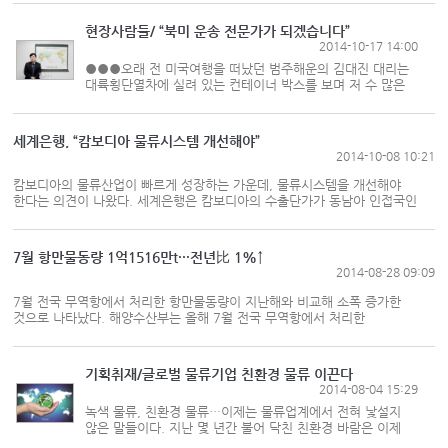
운영사들과 어깨를 나란히 했다. 영국 해운전문 컨설팅 업체인
드류리는 전 세...
현장사람들/ “북미 운송 전문가가 되겠습니다”
2014-10-17 14:00
●●●오래 전 미국여행을 떠났던 범주해운의 김대진 대리는
대륙횡단열차에 실려 있는 컨테이너 박스를 보며 저 수 많은
컨테이너들은 어디에서 어디로 갈까라는 의문을 품었다. 몇 년
후 해운업에 몸담게 되면서 김 대리는 그 때의 의문을 풀게
됐다. “전 ...
​세계은행, “캄보디아 물류시스템 개선해야”
2014-10-08 10:21
캄보디아의 물류산업이 빠르게 성장하는 가운데, 물류시스템을 개선해야
한다는 의견이 나왔다. 세계은행은 캄보디아의 수출단가가 동남아 인접국인
태국과 베트남에 비해 최소 30% 이상 높다고 판단하고 물류시스템을
개선해야 한다는 의견을 내놨다. 특히 세계은행은 캄보디아의 농산물 유통 및
수출 실태를 예로 들며, 적자 구...
7월 항만물동량 1억1516만t···전년比 1%↑
2014-08-28 09:09
7월 전국 무역항에서 처리한 항만물동량이 지난해와 비교해 소폭 증가한
것으로 나타났다. 해양수산부는 올해 7월 전국 무역항에서 처리한
항만물동량은 총 1억1516만t으로 전년 동월(1억1406만t) 대비 1%
증가했다고 28일 밝혔다. 증가세를 주도한 주요 항만은 인천항, 부산항, 평택·
당진항, 포항항 등이며, 수출입 및 환적 물동량 ...
기획취재/글로벌 물류기업 친환경 물류 이끈다
2014-08-04 15:29
녹색 물류, 친환경 물류…이제는 물류업계에서 전혀 낯설지
않은 말들이다. 지난 몇 년간 불어 닥친 친환경 바람은 이제
물류산업에서 자리를 잡아 가고 있다. 물류 기업에서 친환경