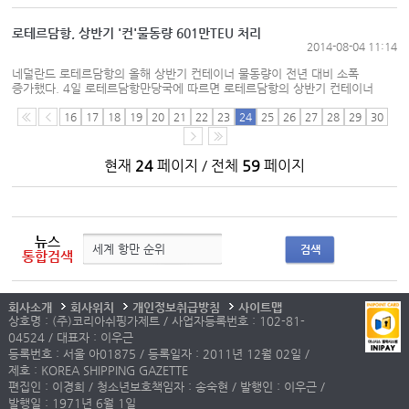
물류는 반드시 고려해야 하는 부분이 되어 버렸다. 하지만
기업의 형편상 아직...
로테르담항, 상반기 '컨'물동량 601만TEU 처리
2014-08-04 11:14
네덜란드 로테르담항의 올해 상반기 컨테이너 물동량이 전년 대비 소폭
증가했다. 4일 로테르담항만당국에 따르면 로테르담항의 상반기 컨테이너
물동량은 총 601만3676TEU로 전년 동월 590만3천TEU 대비 1.9% 늘었다.
컨테이너 물동량이 증가한 이유는 아시아와 북미를 연결하는 동서항로의
16
17
18
19
20
21
22
23
24
25
26
27
28
29
30
원양화물이 견실한 성장을 거두었기...
현재
24
페이지 / 전체
59
페이지
뉴스
검색
통합검색
회사소개
회사위치
개인정보취급방침
사이트맵
상호명 : (주)코리아쉬핑가제트 / 사업자등록번호 : 102-81-
04524 / 대표자 : 이우근
등록번호 : 서울 아01875 / 등록일자 : 2011년 12월 02일 /
제호 : KOREA SHIPPING GAZETTE
편집인 : 이경희 / 청소년보호책임자 : 송숙현 / 발행인 : 이우근 /
발행일 : 1971년 6월 1일