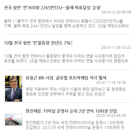
기원합니다. 지난 한해는 정부에서 중점 육성하는 유망
서비스업에 물류분야가 포...
전국 항만 ‘컨’처리량 2265만TEU···올해 목표달성 ‘순항’
2014-12-30 09:59
올해 11월까지 전국 항만에서 처리된 컨테이너 화물이 2265만3천TEU를
기록, 올해 목표 2441만TEU 달성을 향해 순항하고 있다. 30일 해양수산부는
“중국 및 미국의 연말 수요증가의 영향으로 수출입 물동량이 호조를 보였으며,
환적화물도 부산항을 중심으로 늘었다”며 “11월까지 누적 실적이
2265만3천TEU로 2014년 목표물...
10월 전국 항만 ‘컨’물동량 전년比 7%↑
2014-11-26 13:22
10월 전국 항만 컨테이너 물동량이 중국과 미국의 연말 수요증가에 힘입어
호조를 보였다. 26일 해양수산부는 중국과 미국의 연말 수요증가의 영향으로
부산항, 인천항의 수출입 물동량이 상승세를 보이며 지난해 같은 기간
195만TEU에 견줘 7.3% 증가한 212만TEU를 기록했다고 밝혔다. 이중
수출입 화물은 6.4% 증가한 126만7천...
유창근 IPA 사장, 글로벌 포트마케팅 적극 펼쳐
2014-11-18 18:36
취임 직후부터 주요 사업지 시찰과 현장 업무보고 등 현장중심
행보로 인천항 안팎에서 주목을 받고 있는 유창근
인천항만공사 사장이 자신의 장점을 살린 글로벌 마케팅에
적극 나선다. 18일 인천항만공사(IPA)는 유창근 사장이 오는
19일부터 22일까지 홍콩, ...
한진해운, 터미널 운영사 순위 2년 연속 10위권 진입
2014-10-23 09:35
한진해운이 2년 연속 세계 컨테이너터미널 운영사 10위권에
진입했다. 2012년 세계 컨테이너터미널 운영사 10위권에 첫
진입한 한진해운은 지난해에도 이름을 올리며 세계 터미널