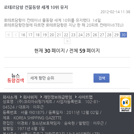
14.5% 각각 늘어났다. 지역별로 아시아 기점 화...
로테르담항 컨물동량 세계 10위 유지
2012-02-14 11:38
로테르담항이 컨테이너 물동량 세계 10위를 유지했다. 14일
로테르담항만청에 따르면 로테르담항은 지난 한 해 20피트 컨테이너(TEU)
1187만6921개를 처리한 것으로 최종 집계됐다. 2010년의
1114만7572개에 비해 6.5% 성장했다. 이 중 수입물동량은
16
17
18
19
20
21
22
23
24
25
26
27
28
29
30
609만9586TEU 수출물동량은 577만7335TEU를 각각 기록했다. 1년 전
569만2211TE...
현재
30
페이지 / 전체
59
페이지
뉴스
검색
통합검색
회사소개
회사위치
개인정보취급방침
사이트맵
상호명 : (주)코리아쉬핑가제트 / 사업자등록번호 : 102-81-
04524 / 대표자 : 이우근
등록번호 : 서울 아01875 / 등록일자 : 2011년 12월 02일 /
제호 : KOREA SHIPPING GAZETTE
편집인 : 이경희 / 청소년보호책임자 : 송숙현 / 발행인 : 이우근 /
발행일 : 1971년 6월 1일
본사주소 : 서울시 종로구 자하문로2길 13-3 KSG빌딩 / TEL :