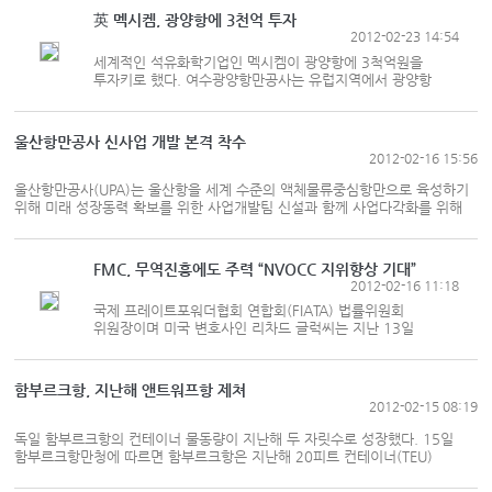
생명산업, 조선 및 해양플...
英 멕시켐, 광양항에 3천억 투자
2012-02-23 14:54
세계적인 석유화학기업인 멕시켐이 광양항에 3척억원을
투자키로 했다. 여수광양항만공사는 유럽지역에서 광양항
포트세일즈를 펼치고 있는 이상조 사장이 23일 영국 렁컨
멕시켐 본사 회의실에서 헥터 밸리 마틴 사장과 투자 합의각서
(MOA)를 체결했다고...
울산항만공사 신사업 개발 본격 착수
2012-02-16 15:56
울산항만공사(UPA)는 울산항을 세계 수준의 액체물류중심항만으로 육성하기
위해 미래 성장동력 확보를 위한 사업개발팀 신설과 함께 사업다각화를 위해
신사업 개발에 본격 착수한다고 2월16일 밝혔다. 이에 따라 UPA는 약
44만1천㎡의 울산신항 배후단지 관리·운영방안 연구용역에 2억원을 투입해
오는 3월부터 9개월에 걸쳐...
FMC, 무역진흥에도 주력 “NVOCC 지위향상 기대”
2012-02-16 11:18
국제 프레이트포워더협회 연합회(FIATA) 법률위원회
위원장이며 미국 변호사인 리차드 글럭씨는 지난 13일
일본해사신문과의 인터뷰를 통해 미연방해사위원회(FMC)는
NVOCC와 관련, “규제뿐만 아니라 무역진흥에도 힘을 주게
됐다”며 규제 일변도...
함부르크항, 지난해 앤트워프항 제쳐
2012-02-15 08:19
독일 함부르크항의 컨테이너 물동량이 지난해 두 자릿수로 성장했다. 15일
함부르크항만청에 따르면 함부르크항은 지난해 20피트 컨테이너(TEU)
900만TEU를 처리했다. 2010년의 790만TEU에 비해 14.2% 증가한
실적이다. 수입물동량은 460만TEU로 13.8%, 수출물동량은 440만TEU로