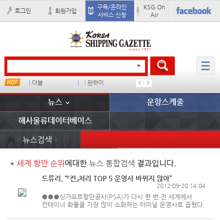
구독/온라인
KSG On
로그인
회원가입
서비스 신청
Air
더블
완하이
스타콩코드
??? ??
뉴스
운항스케줄
해사물류데이터베이스
뉴스검색
*
세계 항만 순위
에대한
뉴스 통합검색
결과입니다.
드류리, “「컨」처리 TOP 5 운영사 바뀌지 않아”
2012-09-20 14:04
●●●싱가포르항만공사(PSA)가 다시 한 번 전 세계에서
컨테이너 화물을 가장 많이 소화하는 터미널 운영사로 꼽혔다.
영국 해운 전문 컨설팅 업체인 드류리는 지난 14일 전 세계