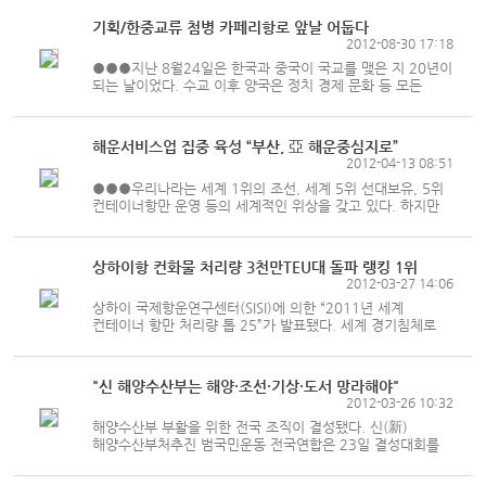
컨테이너 터미널 운영사들의 2011년 실적을 발표했다.
드류리의 집계를 살펴보면...
기획/한중교류 첨병 카페리항로 앞날 어둡다
2012-08-30 17:18
●●●지난 8월24일은 한국과 중국이 국교를 맺은 지 20년이
되는 날이었다. 수교 이후 양국은 정치 경제 문화 등 모든
분야에서 빠른 성장을 일궜다. 특히 무역 분야에서 양국의
교류는 비약적인 진전을 보였다. 한국 기업들이 빠르게
성장하는 중국시장으...
해운서비스업 집중 육성 “부산, 亞 해운중심지로”
2012-04-13 08:51
●●●우리나라는 세계 1위의 조선, 세계 5위 선대보유, 5위
컨테이너항만 운영 등의 세계적인 위상을 갖고 있다. 하지만
조선산업·해운산업·항만산업의 육성을 유도할 수 있는
해운서비스는 열악하다. 특히 이들 산업의 융합을 통한 시너지
효과 창출이 미흡하...
상하이항 컨화물 처리량 3천만TEU대 돌파 랭킹 1위
2012-03-27 14:06
상하이 국제항운연구센터(SISI)에 의한 “2011년 세계
컨테이너 항만 처리량 톱 25”가 발표됐다. 세계 경기침체로
주요항로 컨테이너 물동량이 크게 둔화된 가운데 주요
컨테이너 항만의 세력도는 어떻게 변했을까? 2011년 세계
컨테이너 수송량은 미...
"신 해양수산부는 해양·조선·기상·도서 망라해야"
2012-03-26 10:32
해양수산부 부활을 위한 전국 조직이 결성됐다. 신(新)
해양수산부처추진 범국민운동 전국연합은 23일 결성대회를
갖고 본격적인 출범을 알렸다. 전국연합은 이날 규약 선포를
통해 "해양 및 수산을 비롯해 해양과학, 수산바이오 및