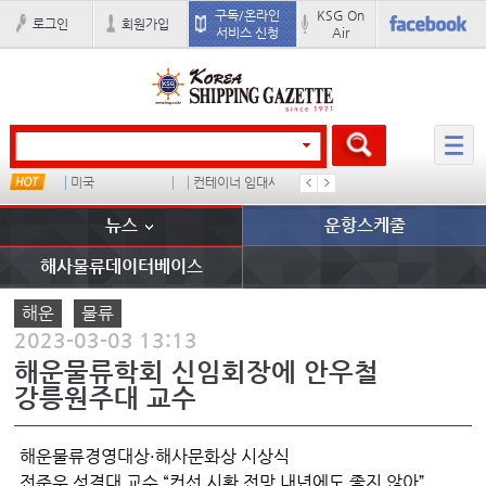
구독/온라인
KSG On
로그인
회원가입
서비스 신청
Air
스
미국
컨테이너 임대사
������
이환구
뉴스
운항스케줄
해사물류데이터베이스
해운
물류
2023-03-03 13:13
해운물류학회 신임회장에 안우철
강릉원주대 교수
해운물류경영대상·해사문화상 시상식
전준우 성결대 교수 “컨선 시황 전망 내년에도 좋지 않아”