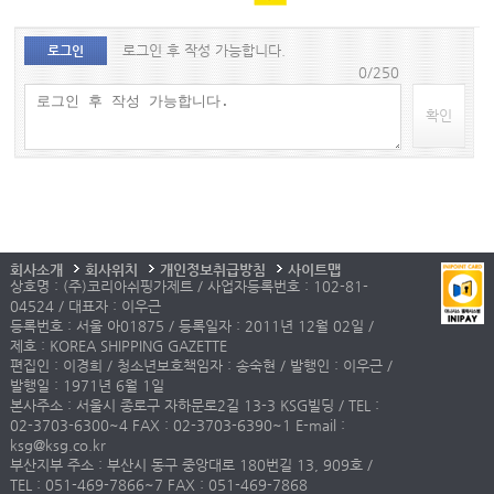
로그인 후 작성 가능합니다.
로그인
0/250
확인
회사소개
회사위치
개인정보취급방침
사이트맵
상호명 : (주)코리아쉬핑가제트 / 사업자등록번호 : 102-81-
04524 / 대표자 : 이우근
등록번호 : 서울 아01875 / 등록일자 : 2011년 12월 02일 /
제호 : KOREA SHIPPING GAZETTE
편집인 : 이경희 / 청소년보호책임자 : 송숙현 / 발행인 : 이우근 /
발행일 : 1971년 6월 1일
본사주소 : 서울시 종로구 자하문로2길 13-3 KSG빌딩 / TEL :
02-3703-6300~4 FAX : 02-3703-6390~1 E-mail :
ksg@ksg.co.kr
부산지부 주소 : 부산시 동구 중앙대로 180번길 13, 909호 /
TEL : 051-469-7866~7 FAX : 051-469-7868