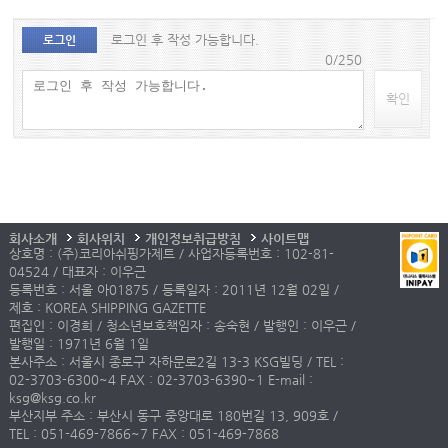
로그인 후 작성 가능합니다.
로그인
0/250
확인
회사소개
회사위치
개인정보취급방침
사이트맵
상호명 : (주)코리아쉬핑가제트 / 사업자등록번호 : 102-81-
04524 / 대표자 : 이우근
등록번호 : 서울 아01875 / 등록일자 : 2011년 12월 02일 /
제호 : KOREA SHIPPING GAZETTE
편집인 : 이경희 / 청소년보호책임자 : 송숙현 / 발행인 : 이우근 /
발행일 : 1971년 6월 1일
본사주소 : 서울시 종로구 자하문로2길 13-3 KSG빌딩 / TEL :
02-3703-6300~4 FAX : 02-3703-6390~1 E-mail :
ksg@ksg.co.kr
부산지부 주소 : 부산시 동구 중앙대로 180번길 13, 909호 /
TEL : 051-469-7866~7 FAX : 051-469-7868