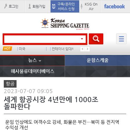
구독/온라인
KSG On
로그인
회원가입
서비스 신청
Air
u
미국
컨테이너 임대사
배
경상이익
뉴스
운항스케줄
해사물류데이터베이스
항공
2023-07-07 09:05
세계 항공시장 4년만에 1000조
돌파한다
운임 인상에도 여객수요 강세, 화물은 부진…북미 등 전지역
수익성 개선