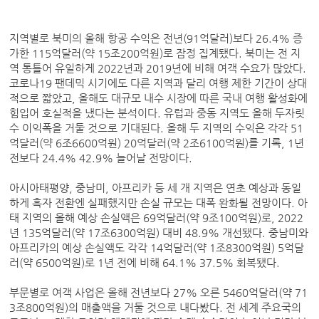
지역별로 북미의 올해 항공 수익은 전년(91억달러)보다 26.4% 증
가한 115억달러(약 15조200억원)로 잠정 집계됐다. 북미는 전 지
역 통틀어 유일하게 2022년과 2019년에 비해 여객 수요가 많았다.
코로나19 팬데믹 시기에도 다른 지역과 달리 여행 제한 기간이 상대
적으로 짧았고, 올해도 대규모 내수 시장에 따른 국내 여행 활성화에
힘입어 호실적을 냈다는 분석이다. 유럽과 중동 지역도 올해 두자릿
수 이익폭을 거둘 것으로 기대된다. 올해 두 지역의 수익은 각각 51
억달러(약 6조6600억원) 20억달러(약 2조6100억원)를 기록, 1년
전보다 24.4% 42.9% 늘어날 전망이다.
아시아태평양, 중남미, 아프리카 등 세 개 지역은 연초 예상과 동일
하게 흑자 전환엔 실패했지만 손실 규모는 대폭 완화될 전망이다. 아
태 지역의 올해 예상 손실액은 69억달러(약 9조100억원)로, 2022
년 135억달러(약 17조6300억원) 대비 48.9% 개선됐다. 중남미와
아프리카의 예상 손실액도 각각 14억달러(약 1조8300억원) 5억달
러(약 6500억원)로 1년 전에 비해 64.1% 37.5% 회복됐다.
부문별로 여객 사업은 올해 전년보다 27% 오른 5460억달러(약 71
3조800억원)의 매출액을 거둘 것으로 내다봤다. 전 세계 주요국의