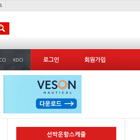
�
경상이익
부산신항
컨테이너 임대사
로그인
회원가입
CCI
KDCI
선박운항스케줄