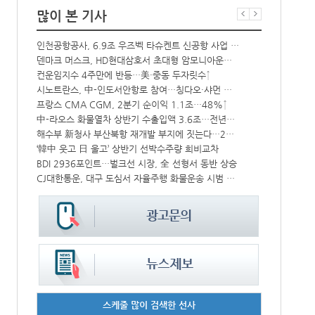
많이 본 기사
‘위험물 허위신고 급증’ 유실 컨박스 4년만에 1000개 넘어서
인천공항공사, 6.9조 우즈벡 타슈켄트 신공항 사업 참여
中 시안-유럽 정기화물열차 상반기 운행실적 3000회 돌파
덴마크 머스크, HD현대삼호서 초대형 암모니아운반선 인도받아
IPA, 지역 공공기관과 사회연대경제기업 청년 고용지원 본격 추진
컨운임지수 4주만에 반등…美·중동 두자릿수↑
시노트란스, 中-인도서안항로 참여…칭다오·샤먼 직항
페덱스, 광저
울산항만공사, 지역 사회복지시설 노후 냉방기기 교체 지원
프랑스 CMA CGM, 2분기 순이익 1.1조…48%↑
中-라오스 화물열차 상반기 수출입액 3.6조…전년比 34%↑
인사/ 해양수
, 美 최대 조선사와 손잡고 함정 건조 생산성 높인다
해수부 新청사 부산북항 재개발 부지에 짓는다…2030년 완공
열어
‘韓中 웃고 日 울고’ 상반기 선박수주량 희비교차
“바다 꿈 펼쳐
BDI 2936포인트…벌크선 시장, 全 선형서 동반 상승
에어프레미아,
CJ대한통운, 대구 도심서 자율주행 화물운송 시범 운행
인사/ 해양수
스케줄 많이 검색한 선사