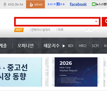
KSG On Air
eBook
부산신항
컨테이너 임대사
미국
배
케줄
오피니언
해운지수
BDI
HRCI
SCFI
K