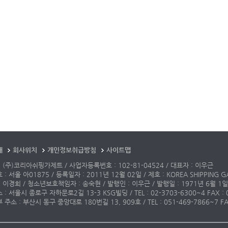
개
회사위치
개인정보취급방침
사이트맵
 (주)코리아쉬핑가제트 / 사업자등록번호 : 102-81-04524 / 대표자 : 이우근
: 서울 아01875 / 등록일자 : 2011년 12월 02일 / 제호 : KOREA SHIPPING G
 이경희 / 청소년보호책임자 : 송숙현 / 발행인 : 이우근 / 발행일 : 1971년 6월 1일
: 서울시 종로구 자하문로2길 13-3 KSG빌딩 / TEL : 02-3703-6300~4 FAX : 02-3
주소 : 부산시 동구 중앙대로 180번길 13, 909호 / TEL : 051-469-7866~7 FAX