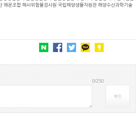
단 해운조합 해사위험물검사원 국립해양생물자원관 해양수산과학기술
페덱스, 광저우-시드니 직항 화물노선 개설
인사/ 해양수산부
HD현대
“바다 꿈 펼쳐라” HMM, 어린이 상선체험 행사 
에어프레미아, 인천-호찌민 노선 3년만에 재개
인사/ 해양수산부
0/250
확인