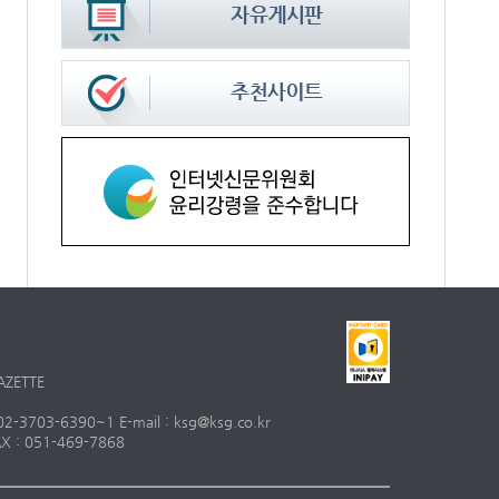
AZETTE
703-6390~1 E-mail : ksg@ksg.co.kr
 : 051-469-7868