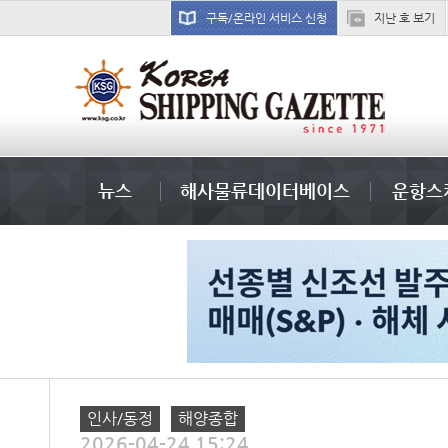
구독/온라인 서비스 신청
지난 호 보기
경상이익
뉴스
해사물류데이터베이스
운항스
인사/동정
해양종합
2026-04-24 15:24