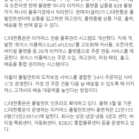
과 오픈마켓 판매 물량뿐 아니라 이커머스 플랫폼 납품용 B2B 물량
까지 하나의 물류거점에서 처리한다. 판매자(셀러)가 CJ대한통운 풀
필먼트센터에 상품을 입고하면 재고관리, 플랫폼별 상품 가공, 출하,
배송을 한 번에 맡길 수 있다.
CJ대한통운은 이커머스 전용 물류관리 시스템도 개선했다. 자체 개
발한 ‘로이스 이플렉스(LoIS eFLEXs)’를 고도화해 자사몰, 오픈마켓,
버티컬 플랫폼 등 26개 이커머스 플랫폼으로 주문 연동 서비스를 제
공한다. 로이스 이플렉스는 주문 수집, 재고관리, 피킹·패킹, 출고,
배송을 통합 관리하는 시스템이다.
아울러 풀필먼트와 도착보장 서비스를 결합한 ‘24시 주문마감 서비
스’도 운영한다. 자정 전 주문 건을 다음 날 배송할 수 있도록 해 이커
머스 고객사의 배송 대응력을 높인다는 방침이다.
CJ대한통운은 풀필먼트 인프라도 확대하고 있다. 올해 3월 말 기준
CJ대한통운이 운영하는 이커머스 풀필먼트센터 총면적은 22만155
0평(73만2397㎡)에 달한다. 회사는 상온·냉장·냉동 3온도 센터, 버
티컬 특화센터, 자동화센터, B2B2C 통합물류센터 등을 운영하고 있
다.