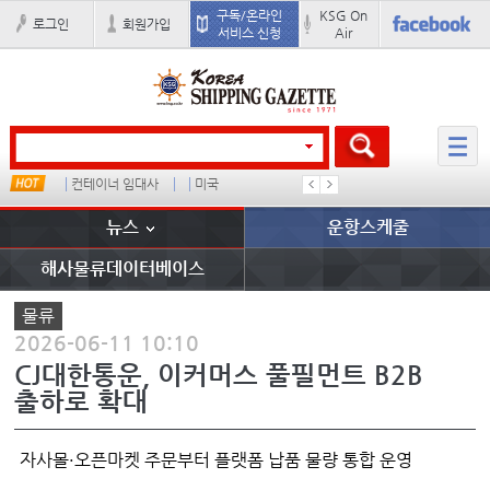
구독/온라인
KSG On
로그인
회원가입
서비스 신청
Air
컨테이너 임대사
미국
�
배
뉴스
운항스케줄
해사물류데이터베이스
물류
2026-06-11 10:10
CJ대한통운, 이커머스 풀필먼트 B2B
출하로 확대
자사몰·오픈마켓 주문부터 플랫폼 납품 물량 통합 운영