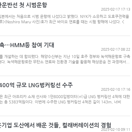
석탄운반선 첫 시범운항
2025-02-17 17:13
일본에서는 처음으로 시범 운항에 나섰다고 밝혔다. NYK가 소유하고 도호쿠전력을
Noshiro Maru·사진)호가 최근 바이오 연료를 때는 시험 항해에 나섰다. <
항만공사 통합, 지방분권 역행하는 졸속행정
‘韓中 웃고 日 울고’ 상반기 선박수주량 희비교차
BDI 2936포인트…벌크선 시장, 全 선형서 동반 
구축…HMM등 참여 기대
2025-02-17 08:22
해수부, 부산해심원 심판관 개방형 직위 공모
 개설하는 데 합의했다. 해양수산부는 지난 10일 호주 정부와 녹색해운항로 구축
다. 녹색해운항로란 무탄소 연료와 친환경 기술을 활용해 해상운송 전 과정에서...
울산항만공사, 중소기업 ESG 지원사업 참여기업 
인사/ 해양수산부
“바다 꿈 펼쳐라” HMM, 어린이 상선체험 행사 
400억 규모 LNG벙커링선 수주
2025-02-10 17:16
 최근 아프리카 소재 선사와 1만8000입방미터(㎥)급 LNG 벙커링선 4척에 대한
 총 5383억원이다. 이번에 수주한 LNG 벙커링선 4척은 길이 143m, 너비
해운기업 도산에서 배운 것들, 컬래버레이션의 경험
2025-02-10 09:11