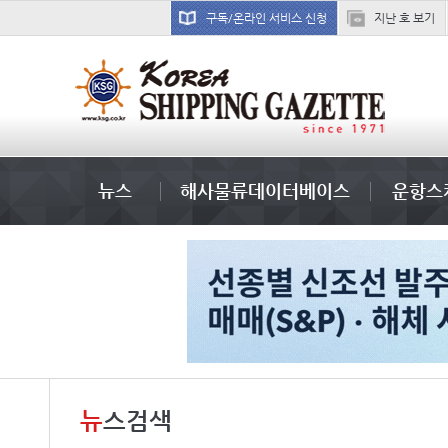
구독/온라인 서비스 신청
지난 호 보기
완하이
뉴스
해사물류데이터베이스
운항스
뉴
스검색