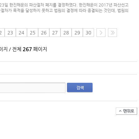
월23일 한진해운의 파산절차 폐지를 결정하였다. 한진해운이 2017년 파산선고
(주)맥스피드
파산절차가 목적을 달성하지 못하고 법원의 결정에 따라 종결되는 것인데, 법원의
NHAVA SHEVA | India
2
23
24
25
26
27
28
29
30
지 / 전체
267
페이지
검색
아시아-유럽 수출 물동량 월간 추이(2024~2026
팬오션 VLCC 발주 현황
컨테이너 박스 유실사고 추이(2008~2025년)