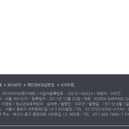
개
회사위치
개인정보취급방침
사이트맵
 (주)코리아쉬핑가제트 / 사업자등록번호 : 102-81-04524 / 대표자 : 이우근
: 서울 아01875 / 등록일자 : 2011년 12월 02일 / 제호 : KOREA SHIPPING G
 이경희 / 청소년보호책임자 : 송숙현 / 발행인 : 이우근 / 발행일 : 1971년 6월 1일
: 서울시 종로구 자하문로2길 13-3 KSG빌딩 / TEL : 02-3703-6300~4 FAX : 02-3
주소 : 부산시 동구 중앙대로 180번길 13, 909호 / TEL : 051-469-7866~7 FAX