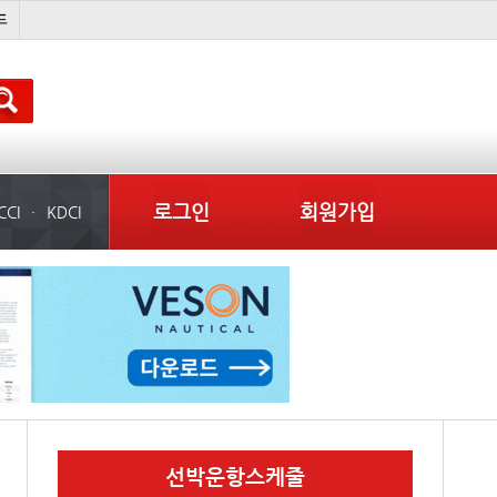
�
완하이
??? ???
미국
로그인
회원가입
CCI
KDCI
선박운항스케줄