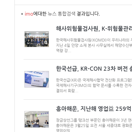
*
imo
에대한
뉴스 통합검색
결과입니다.
해사위험물검사원, K-위험물관
한국해사위험물검사원(KOMDI)이 우리나라의 
지난 4일 안양 소재 본사 사무실에서 해양수산부
역량 강...
한국선급, KR-CON 23차 버전
한국선급(KR)은 국제해사협약 전산화 프로그램인 
국제해사기구(IMO)의 협약 문서를 수록한 전자문
결의서 회람...
흥아해운, 지난해 영업益 259
장금상선그룹 탱크선 부문인 흥아해운이 3년 연속
흥아해운은 3월25일 오전 서울 세종대로 광화문
영업이익...