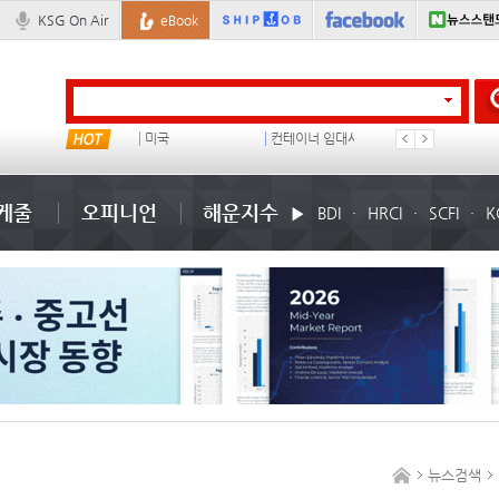
KSG On Air
eBook
??? ???
미국
컨테이너 임대사
더블
케줄
오피니언
해운지수
BDI
HRCI
SCFI
K
뉴스검색