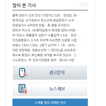
많이 본 기사
‘위험물 허위신고 급증’ 유실 컨박스 4년만에 1000개 넘어서
올해 상반기 신조 컨선 70만TEU 인도…전년比 36% 감소
한국선급, 싱가포르서 탄소규제·공급망위기 소개
항만공사 통합
컨운임지수 4주만에 반등…美·중동 두자릿수↑
‘韓中 웃고 
CJ대한통운, 대구 도심서 자율주행 화물운송 시범 운행
덴마크 머스크, HD현대삼호서 초대형 암모니아운반선 인도받아
상승
中-라오스 화물열차 상반기 수출입액 3.6조…전년比 34%↑
BDI 2936
인천공항공사, 6.9조 우즈벡 타슈켄트 신공항 사업 참여
해수부, 부산
中 시안-유럽 정기화물열차 상반기 운행실적 3000회 돌파
프랑스 CMA CGM, 2분기 순이익 1.1조…48%↑
모집
대만 양밍해운, 한화오션에 1.3만TEU급 LNG추진 컨선 6척 발주
울산항만공사,
해수부 新청사 부산북항 재개발 부지에 짓는다…2030년 완공
인사/ 해양수
열어
시노트란스, 中-인도서안항로 참여…칭다오·샤먼 직항
“바다 꿈 펼쳐
스케줄 많이 검색한 선사