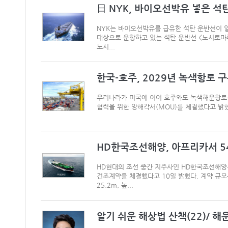
日 NYK, 바이오선박유 넣은 
NYK는 바이오선박유를 급유한 석탄 운반선이 
대상으로 운항하고 있는 석탄 운반선 <노시로마루>(
노시...
한국-호주, 2029년 녹색항로 
우리나라가 미국에 이어 호주와도 녹색해운항로를
협력을 위한 양해각서(MOU)를 체결했다고 밝혔
HD한국조선해양, 아프리카서 5
HD현대의 조선 중간 지주사인 HD한국조선해양은
건조계약을 체결했다고 10일 밝혔다. 계약 규모는
25.2m, 높...
알기 쉬운 해상법 산책(22)/ 