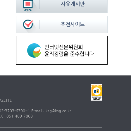
AZETTE
703-6390~1 E-mail : ksg@ksg.co.kr
 : 051-469-7868