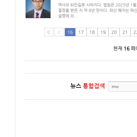
역사의 뒤안길로 사라지다. 법원은 2025년 1
결정을 받은 지 약 8년 만이다. 파산 폐지는 
설명에 의...
16
17
18
19
20
21
2
현재
16
페이
뉴스
통합검색