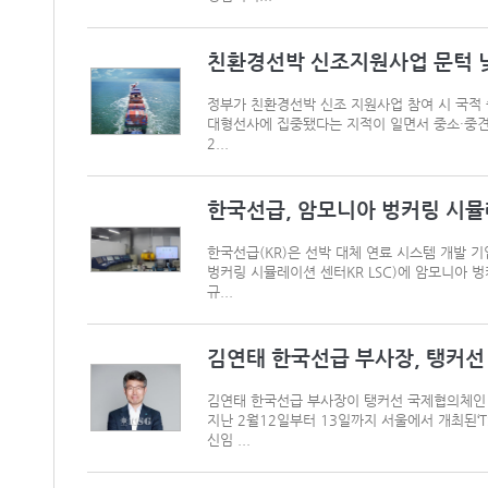
친환경선박 신조지원사업 문턱 
정부가 친환경선박 신조 지원사업 참여 시 국적
대형선사에 집중됐다는 지적이 일면서 중소·중견
2...
한국선급, 암모니아 벙커링 시뮬
한국선급(KR)은 선박 대체 연료 시스템 개발 기
벙커링 시뮬레이션 센터KR LSC)에 암모니아 
규...
김연태 한국선급 부사장, 탱커선 
김연태 한국선급 부사장이 탱커선 국제협의체인 TSCF(
지난 2월12일부터 13일까지 서울에서 개최된‘
신임 ...