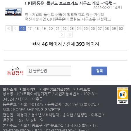
여기에는 미래 물류산업과 물...
CJ대한통운, 폴란드 브로츠와프 사무소 개설…"유럽 물류영토 확대 시동"
2023-02-21 14:51
한국기업의 폴란드 진출이 활발해지고 있는 가운데
혁신기술기업 CJ대한통운이 폴란드 사무소를 신설하고
글로벌 물류영토 확장에 박차를 가하고 있다. CJ대한통운은
유럽 물류시장 공략을 위해 폴란드 브로츠와프에 사무소를
46
47
48
49
50
51
52
53
54
55
56
57
58
59
60
신규로 개설했다고 21일 밝혔...
현재
46
페이지 / 전체
393
페이지
뉴스
검색
통합검색
회사소개
회사위치
개인정보취급방침
사이트맵
상호명 : (주)코리아쉬핑가제트 / 사업자등록번호 : 102-81-
04524 / 대표자 : 이우근
등록번호 : 서울 아01875 / 등록일자 : 2011년 12월 02일 /
제호 : KOREA SHIPPING GAZETTE
편집인 : 이경희 / 청소년보호책임자 : 송숙현 / 발행인 : 이우근 /
발행일 : 1971년 6월 1일
본사주소 : 서울시 종로구 자하문로2길 13-3 KSG빌딩 / TEL :
02-3703-6300~4 FAX : 02-3703-6390~1 E-mail :