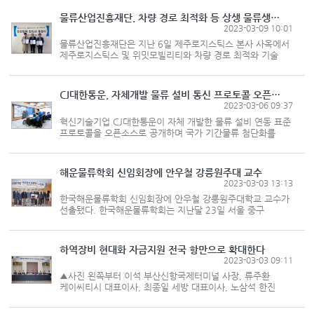
관계자들이 참석한 가운데 취임식을 갖고 공식 업무에
들어갔다고 8일 밝혔...
물류산업진흥재단, 차량 경로 최적화 등 상생 물류생태계 조성 추진
2023-03-09 10:01
물류산업진흥재단은 지난 6일 제주로지스틱스 본사 사옥에서
제주로지스틱스 및 위밋모빌리티와 차량 경로 최적와 기술
개발을 위한 삼자간 업무협약(MOU)을 체결했다고 밝혔다.
이번 협약식에는 물류산업진흥재단 이건용 사무총장을 비롯,
제주로지스틱스...
CJ대한통운, 자체개발 물류 설비 통신 프로토콜 오픈소스화…”기술표준 선도”
2023-03-06 09:37
혁신기술기업 CJ대한통운이 자체 개발한 물류 설비 연동 표준
프로토콜을 오픈소스로 공개하며 국가 기간물류 첨단화를
지원한다. CJ대한통운은 자체 개발한 물류 설비 통신 표준
프로토콜(LESP)을 국토교통부에서 운영하는
국가물류통합정보센터 홈페이지...
해운물류학회 신임회장에 안우철 강릉원주대 교수
2023-03-03 13:13
한국해운물류학회 신임회장에 안우철 강릉원주대학교 교수가
선출됐다. 한국해운물류학회는 지난달 23일 서울 중구
로얄호텔에서 2023년 해운경영대상, 해사문화상 시상식을
개최하고 해운정책세미나를 진행했다. 해운물류학회는 지난
2007년부터 해운물류...
하역장비 현대화 자금지원 전국 항만으로 확대한다
2023-03-03 09:11
▲사진 왼쪽부터 이석 부산신항국제터미널 사장, 류주환
케이씨티시 대표이사, 최종일 세방 대표이사, 노삼석 한진
대표이사(항만물류협회 회장), 최종욱 해양수산부
항만운영과장, 윤진 CJ대한통운 본부장, 박창기 동방