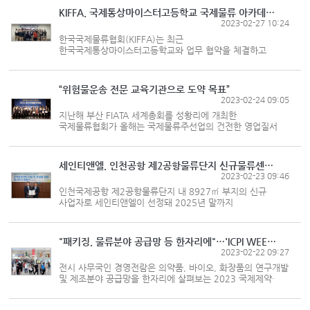
대표이사, 박성순 동원로엑스 대표이사...
KIFFA, 국제통상마이스터고등학교 국제물류 아카데미 성료
2023-02-27 10:24
한국국제물류협회(KIFFA)는 최근
한국국제통상마이스터고등학교와 업무 협약을 체결하고
2학년 재학 중인 학생들이 졸업 이후 물류 업계에 원활히
취업을 할 수 있도록 5일간 국제물류 아카데미를 운영했으며,
지난 17일 아카데미 수료식을 성황리에 거행했...
“위험물운송 전문 교육기관으로 도약 목표”
2023-02-24 09:05
지난해 부산 FIATA 세계총회를 성황리에 개최한
국제물류협회가 올해는 국제물류주선업의 건전한 영업질서
정착과 위상 강화에 적극 나선다. 특히
한국위험물운송안전연구소를 개소해 국제물류 위험물 교육
담당 전문 인증기관으로 도약한다는 구상이다. 한...
세인티앤엘, 인천공항 제2공항물류단지 신규물류센터 유치
2023-02-23 09:46
인천국제공항 제2공항물류단지 내 8927㎡ 부지의 신규
사업자로 세인티앤엘이 선정돼 2025년 말까지
신규물류센터가 들어서게 된다. 인천국제공항공사는 지난
21일 공사 회의실에서 세인티앤엘과 ‘인천국제공항
제2공항물류단지 2D4부지 신규물류센터 건설...
"패키징, 물류분야 공급망 등 한자리에"…'ICPI WEEK 2023' 열린다
2023-02-22 09:27
전시 사무국인 경영전람은 의약품, 바이오, 화장품의 연구개발
및 제조분야 공급망을 한자리에 살펴보는 2023 국제제약·
화장품위크(ICPI WEEK 2023)가 오는 4월 18일부터
21일까지 4일간 고양 킨텍스에서 열린다고 21일 밝혔다.