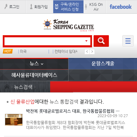
구독/온라인
KSG On
로그인
회원가입
서비스 신청
Air
미국
컨테이너 임대사
더블
�
뉴스
운항스케줄
해사물류데이터베이스
뉴스검색
*
신 물류산업
에대한
뉴스 통합검색
결과입니다.
박찬복 롯데글로벌로지스 대표, 한국통합물류협회 제8대 신임 협회장 취임
2023-03-09 10:27
한국통합물류협회 제8대 협회장에 박찬복 롯데글로벌로지스
대표이사가 취임했다. 한국통합물류협회는 지난 7일 박찬복
제8대 협회장이 서울 소공동 롯데호텔에서 협회 임직원 및