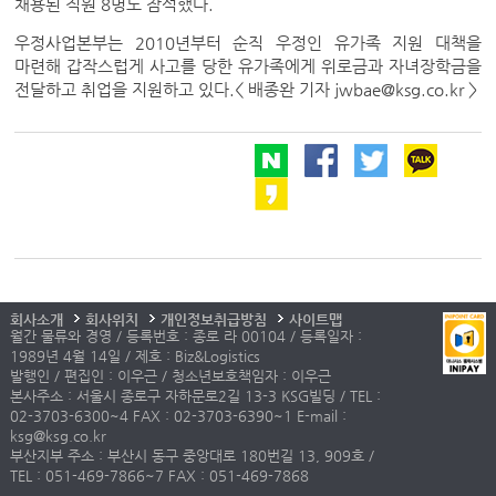
채용된 직원 8명도 참석했다.
우정사업본부는 2010년부터 순직 우정인 유가족 지원 대책을
마련해 갑작스럽게 사고를 당한 유가족에게 위로금과 자녀장학금을
전달하고 취업을 지원하고 있다.< 배종완 기자 jwbae@ksg.co.kr >
회사소개
회사위치
개인정보취급방침
사이트맵
월간 물류와 경영 / 등록번호 : 종로 라 00104 / 등록일자 :
1989년 4월 14일 / 제호 : Biz&Logistics
발행인 / 편집인 : 이우근 / 청소년보호책임자 : 이우근
본사주소 : 서울시 종로구 자하문로2길 13-3 KSG빌딩 / TEL :
02-3703-6300~4 FAX : 02-3703-6390~1 E-mail :
ksg@ksg.co.kr
부산지부 주소 : 부산시 동구 중앙대로 180번길 13, 909호 /
TEL : 051-469-7866~7 FAX : 051-469-7868