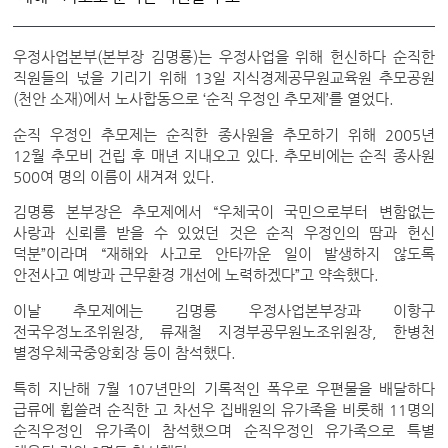
우정사업본부(본부장 김명룡)는 우정사업을 위해 헌신하다 순직한
직원들의 넋을 기리기 위해 13일 지식경제공무원교육원 추모공원
(천안 소재)에서 노사합동으로 ‘순직 우정인 추모제’를 열었다.
순직 우정인 추모제는 순직한 종사원을 추모하기 위해 2005년
12월 추모비 건립 후 매년 지내오고 있다. 추모비에는 순직 종사원
500여 명의 이름이 새겨져 있다.
김명룡 본부장은 추모제에서 “우체국이 국민으로부터 변함없는
사랑과 신뢰를 받을 수 있었던 것은 순직 우정인의 땀과 헌신
덕분”이라며 “재해와 사고로 안타까운 일이 발생하지 않도록
안전사고 예방과 근무환경 개선에 노력하겠다”고 약속했다.
이날 추모제에는 김명룡 우정사업본부장과 이항구
전국우정노조위원장, 류재철 지경부공무원노조위원장, 한병천
별정우체국중앙회장 등이 참석했다.
특히 지난해 7월 107년만의 기록적인 폭우로 우편물을 배달하다
급류에 휩쓸려 순직한 고 차선우 집배원의 유가족을 비롯해 11명의
순직우정인 유가족이 참석했으며 순직우정인 유가족으로 특별