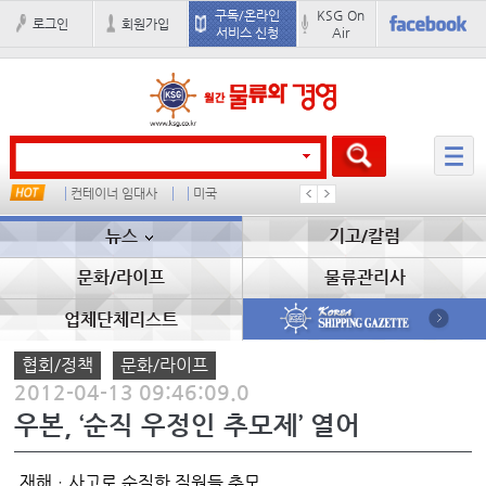
구독/온라인
KSG On
로그인
회원가입
서비스 신청
Air
컨테이너 임대사
미국
1
吏꾪씗
뉴스
기고/칼럼
문화/라이프
물류관리사
업체단체리스트
협회/정책
문화/라이프
2012-04-13 09:46:09.0
우본, ‘순직 우정인 추모제’ 열어
재해ㆍ사고로 순직한 직원들 추모