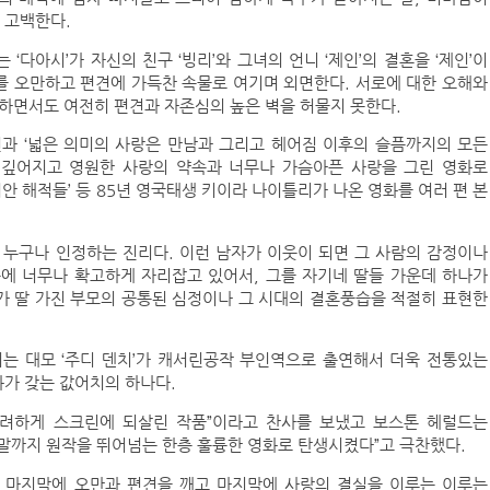
 고백한다.
‘다아시’가 자신의 친구 ‘빙리’와 그녀의 언니 ‘제인’의 결혼을 ‘제인’이
를 오만하고 편견에 가득찬 속물로 여기며 외면한다. 서로에 대한 오해와
을 하면서도 여전히 편견과 자존심의 높은 벽을 허물지 못한다.
전과 ‘넓은 의미의 사랑은 만남과 그리고 헤어짐 이후의 슬픔까지의 모든
 깊어지고 영원한 사랑의 약속과 너무나 가슴아픈 사랑을 그린 영화로
‘캐리비안 해적들’ 등 85년 영국태생 키이라 나이틀리가 나온 영화를 여러 편 본
 누구나 인정하는 진리다. 이런 남자가 이웃이 되면 그 사람의 감정이나
에 너무나 확고하게 자리잡고 있어서, 그를 자기네 딸들 가운데 하나가
가 딸 가진 부모의 공통된 심정이나 그 시대의 결혼풍습을 적절히 표현한
불리는 대모 ‘주디 덴치’가 캐서린공작 부인역으로 출연해서 더욱 전통있는
화가 갖는 값어치의 하나다.
화려하게 스크린에 되살린 작품”이라고 찬사를 보냈고 보스톤 헤럴드는
결말까지 원작을 뛰어넘는 한층 훌륭한 영화로 탄생시켰다”고 극찬했다.
 마지막에 오만과 편견을 깨고 마지막에 사랑의 결실을 이루는 이루는