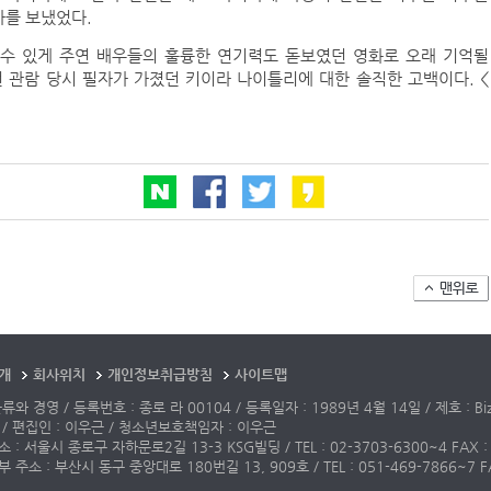
사를 보냈었다.
수 있게 주연 배우들의 훌륭한 연기력도 돋보였던 영화로 오래 기억될
 관람 당시 필자가 가졌던 키이라 나이틀리에 대한 솔직한 고백이다. <
개
회사위치
개인정보취급방침
사이트맵
와 경영 / 등록번호 : 종로 라 00104 / 등록일자 : 1989년 4월 14일 / 제호 : Biz&
/ 편집인 : 이우근 / 청소년보호책임자 : 이우근
: 서울시 종로구 자하문로2길 13-3 KSG빌딩 / TEL : 02-3703-6300~4 FAX : 02-
 주소 : 부산시 동구 중앙대로 180번길 13, 909호 / TEL : 051-469-7866~7 FA