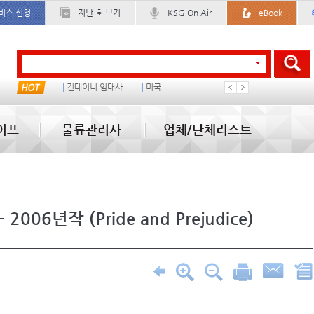
비스 신청
지난 호 보기
KSG On Air
eBook
산신항
컨테이너 임대사
미국
배
�
이프
물류관리사
업체/단체리스트
6년작 (Pride and Prejudice)