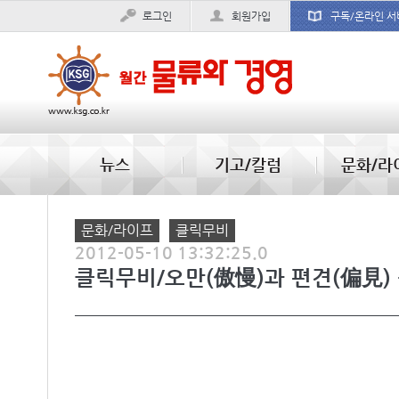
로그인
회원가입
구독/온라인 서
경상이익
부
뉴스
기고/칼럼
문화/라
문화/라이프
클릭무비
2012-05-10 13:32:25.0
클릭무비/오만(傲慢)과 편견(偏見) - 200