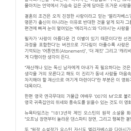
몰아치는 언덕에서 가슴속 깊은 곳에 담아둔 뜨거운 사랑을
결혼의 조건은 오직 진정한 사랑이라고 믿는 ‘엘리자베스’는 
명문가 출신이 아니라는 이유로 반대한 것을 알게 되자 그
편견에 빠져 눈이 멀어있는 ‘에리자스’와 ‘다아시’는 사랑
필자가 ‘사랑이 아름다운 건 이별이 있기 때문이다’란 선
과정을 포함한다’는 버전으로 기다림이 아플수록 사랑은
기억되는 ‘어톤먼트(Atonement)’, ‘더 재킷’ 그리고 
게 다행이란 생각이 든다.
“재산깨나 있는 독신 남자에게 아내가 꼭 필요하다는 것은
생각을 거의 모른다고 해도 이 진리가 동네 사람들 마음속
차지해야 할 재산으로 여기게 마련이다”란 부분은 이 영화
대목이다.
한편 영국 연극무대의 거물급 여배우 ‘007의 M’으로 
영국 귀족집안의 위세와 풍속도를 읽을수 있는 것도 이 영
뉴욕타임즈는 “1813년작 제인 오스틴의 원작 소설을 
“오프닝 장면부터 놀라운 댄스파티 장면, 그리고 행복한 
또 “원작 소설작가 오스틴 자신도 엘리자베스와 다아시가