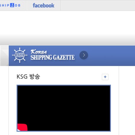
경상이익
부산신항
컨테이너 임대사
KSG 방송