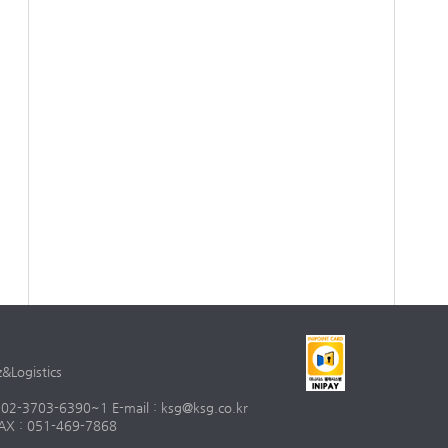
Logistics
3703-6390~1 E-mail : ksg@ksg.co.kr
X : 051-469-7868