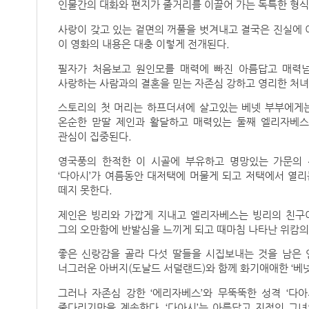
인물간의 대화와 편지가 줄거리를 이끌어 가는 독특한 형식
사랑이 갖고 있는 겉면의 꺼풀을 벗겨내고 결국은 진실에
이 영화의 내용은 대충 이렇게 전개된다.
필자가 처음보고 원인모를 매력에 빠진 아름답고 매력넘치며 순
사랑하는 사람과의 결혼을 믿는 자존심 강하고 영리한 처녀
스토리의 첫 머리는 하프더셔에 살고있는 베넷 부부에게는 
온순한 맏딸 제인과 활달하고 매력있는 둘째 엘리자베스가
관심이 집중된다.
영국풍의 한적한 이 시골에 부유하고 명망있는 가문의 신사 ‘
‘다아시’가 여름동안 대저택에 머물게 되고 저택에서 열리
떼지 못한다.
제인은 빙리와 가깝게 지내고 엘리자베스는 빙리의 친구이
그의 오만함에 반발심을 느끼게 되고 때마침 나타난 위캄의
좋은 신랑감을 골라 다섯 딸들을 시집보내는 것을 남은
너그러운 아버지(도날드 서덜랜드)와 함께 화기애애한 ‘베
그러나 자존심 강한 ‘에리자베스’와 무뚝뚝한 성격 ‘다
줄다리기만을 계속한다. ‘다아시’는 아름답고 지적인 그녀