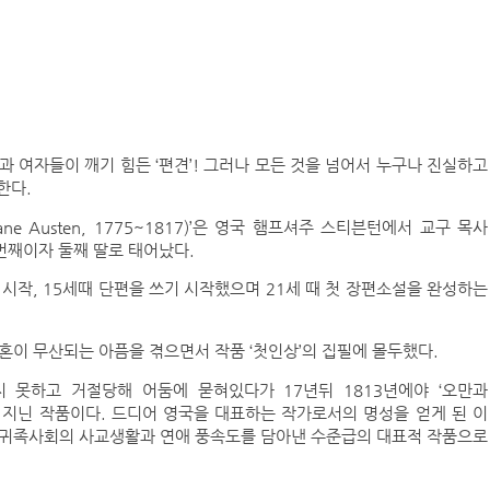
과 여자들이 깨기 힘든 ‘편견’! 그러나 모든 것을 넘어서 누구나 진실하고
한다.
e Austen, 1775~1817)’은 영국 햄프셔주 스티븐턴에서 교구 목사
7번째이자 둘째 딸로 태어났다.
시작, 15세때 단편을 쓰기 시작했으며 21세 때 첫 장편소설을 완성하는
결혼이 무산되는 아픔을 겪으면서 작품 ‘첫인상’의 집필에 몰두했다.
 못하고 거절당해 어둠에 묻혀있다가 17년뒤 1813년에야 ‘오만과
 지닌 작품이다. 드디어 영국을 대표하는 작가로서의 명성을 얻게 된 이
국 귀족사회의 사교생활과 연애 풍속도를 담아낸 수준급의 대표적 작품으로