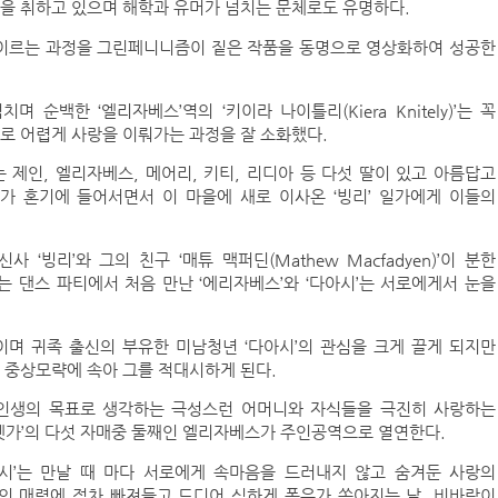
을 취하고 있으며 해학과 유머가 넘치는 문체로도 유명하다.
 이르는 과정을 그린페니니즘이 짙은 작품을 동명으로 영상화하여 성공한
백한 ‘엘리자베스’역의 ‘키이라 나이틀리(Kiera Knitely)’는 꼭
로 어렵게 사랑을 이뤄가는 과정을 잘 소화했다.
제인, 엘리자베스, 메어리, 키티, 리디아 등 다섯 딸이 있고 아름답고
 혼기에 들어서면서 이 마을에 새로 이사온 ‘빙리’ 일가에게 이들의
빙리’와 그의 친구 ‘매튜 맥퍼딘(Mathew Macfadyen)’이 분한
는 댄스 파티에서 처음 만난 ‘에리자베스’와 ‘다아시’는 서로에게서 눈을
며 귀족 출신의 부유한 미남청년 ‘다아시’의 관심을 크게 끌게 되지만
 중상모략에 속아 그를 적대시하게 된다.
 인생의 목표로 생각하는 극성스런 어머니와 자식들을 극진히 사랑하는
넷가’의 다섯 자매중 둘째인 엘리자베스가 주인공역으로 열연한다.
아시’는 만날 때 마다 서로에게 속마음을 드러내지 않고 숨겨둔 사랑의
의 매력에 점차 빠져들고 드디어 심하게 폭우가 쏟아지는 날, 비바람이