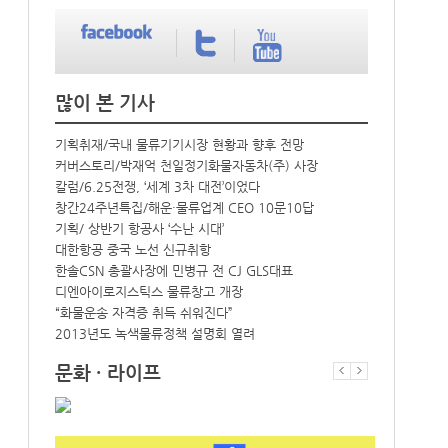
많이 본 기사
기획취재/국내 물류기기시장 현황과 향후 전망
커버스토리/박재억 천일정기화물자동차(주) 사장
칼럼/6.25전쟁, ‘세계 3차 대전’이었다
창간24주년특집/해운·물류업계 CEO 10문10답
기획/ 상반기 항공사 ‘수난 시대’
대한항공 중국 노선 신규취항
한솔CSN 총괄사장에 민병규 전 CJ GLS대표
디엔아이로지스틱스 물류창고 개장
“화물운송 자격증 취득 쉬워진다”
2013년도 녹색물류정책 설명회 열려
문화 · 라이프
영화/더 킥