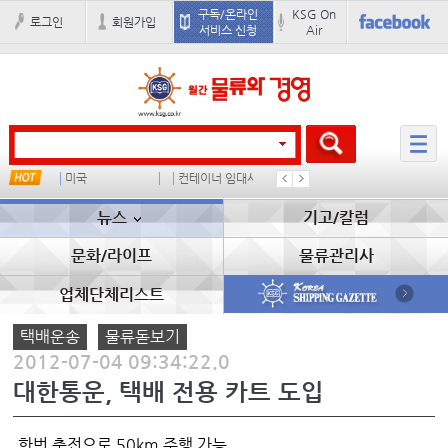
구독/온라인
KSG On
로그인
회원가입
서비스 신청
Air
미국
컨테이너 임대사
석도
미중
뉴스
기고/칼럼
문화/라이프
물류관리사
업체단체리스트
택배운송
물류돋보기
2012-07-04 09:34:22.0
대한통운, 택배 전용 카트 도입
한번 충전으로 50km 주행 가능