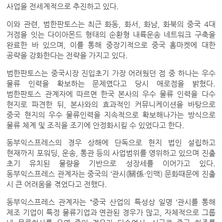
사업을 전세계적으로 추진하고 있다.
이와 관련, 범한판토스는 최근 화동, 화서, 화남, 화북의 중국 4대
거점을 잇는 다이아몬드 형태의 순환형 내륙운송 네트워크 구축을
완료한 바 있으며, 이를 통해 중장기적으로 중국 홈마켓에 대한
공략을 강화한다는 전략을 가지고 있다.
범한판토스는 중국시장 진입초기 가장 어려웠던 점 중 하나는 우수
물류 인력을 확보하는 문제였다고 당시 애로점을 밝혔다.
범한판토스 관계자에 따르면 한국 본사의 우수 물류 인력을 다수
현지로 파견한 뒤, 본사와의 효과적인 커뮤니케이션을 바탕으로
중국 현지의 우수 물류인력을 지속적으로 확보해나가는 방식으로
물류 체계 및 조직을 조기에 안정화시킬 수 있었다고 한다.
동부익스프레스의 경우 상해에 단독으로 현지 법인 설립하고
현재까지 포워딩, 운송, 통관 등의 사업범위를 영위하고 있으며 진출
초기 유치된 물량을 기반으로 성장세를 이어가고 있다.
동부익스프레스 관계자는 중국의 ‘관시(關係·인맥) 문화때문에 진출
시 큰 어려움을 겪었다고 전했다.
동부익스프레스 관계자는 “중국 산업의 특성상 일명 ‘관시를 통해
제조 기업이 특정 물류기업과 연관된 경우가 많고, 자체적으로 그룹