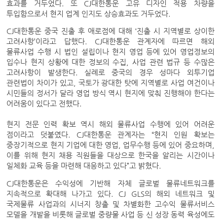
효과를 거두었다. 또 CJ대한통운 고유 디자인 적용 차량을
투입함으로서 현지 업계 인지도 상승효과도 거두었다.
CJ대한통운 중국 진출 후 애로점에 대해 ‘진출 시 지역별로 상이한
고려사항’이라고 답했다. CJ대한통운 관계자에 따르면 해외
물류사업 수행 시 법인 설립이나 현지 영업 등에 있어 영업정보의
입수나 현지 상황에 대한 정보의 수집, 사업 관련 법규 등 수많은
고려사항이 발생한다. 실례로 중국의 경우 성마다 외투기업
관련법이 차이가 있고, 국토가 광대한 탓에 지역별로 사업 여건이나
시민들의 정서가 달라 영업 방식 역시 현지에 맞춰 진행해야 한다는
어려움이 있다고 전했다.
현지 전문 인력 확보 역시 해외 물류사업 수행에 있어 어려운
점이라고 덧붙였다. CJ대한통운 관계자는 “현지 인원 확보는
중장기적으로 현지 기업에 대한 영업, 업무수행 등에 있어 중요하며,
이를 위해 현지 채용 직원들을 대상으로 한국을 알리는 시간이나
일체화 교육 등을 마련해 대응하고 있다”고 밝혔다.
CJ대한통운은 수익성에 기반해 자체 글로벌 물류네트워크를
지속적으로 확대해 나가고 있다. CJ GLS의 해외 네트워크 및
국제물류 사업과의 시너지 창출 및 차별화한 고수익 물류서비스
모델을 개발을 비롯해 글로벌 중량물 사업 등 신 성장 동력 육성에도