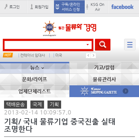
구독/온라인
KSG On
로그인
회원가입
서비스 신청
Air
컨테이너 임대사
미국
더블
완하이
뉴스
기고/칼럼
문화/라이프
물류관리사
업체단체리스트
택배운송
국제
기획
2013-02-14 10:09:57.0
기획/ 국내 물류기업 중국진출 실태
조명한다