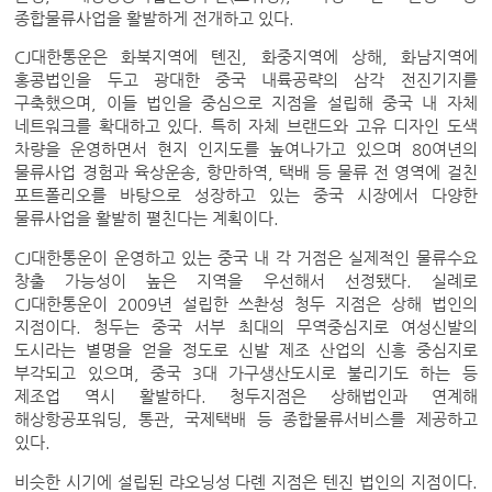
종합물류사업을 활발하게 전개하고 있다.
CJ대한통운은 화북지역에 톈진, 화중지역에 상해, 화남지역에
홍콩법인을 두고 광대한 중국 내륙공략의 삼각 전진기지를
구축했으며, 이들 법인을 중심으로 지점을 설립해 중국 내 자체
네트워크를 확대하고 있다. 특히 자체 브랜드와 고유 디자인 도색
차량을 운영하면서 현지 인지도를 높여나가고 있으며 80여년의
물류사업 경험과 육상운송, 항만하역, 택배 등 물류 전 영역에 걸친
포트폴리오를 바탕으로 성장하고 있는 중국 시장에서 다양한
물류사업을 활발히 펼친다는 계획이다.
CJ대한통운이 운영하고 있는 중국 내 각 거점은 실제적인 물류수요
창출 가능성이 높은 지역을 우선해서 선정됐다. 실례로
CJ대한통운이 2009년 설립한 쓰촨성 청두 지점은 상해 법인의
지점이다. 청두는 중국 서부 최대의 무역중심지로 여성신발의
도시라는 별명을 얻을 정도로 신발 제조 산업의 신흥 중심지로
부각되고 있으며, 중국 3대 가구생산도시로 불리기도 하는 등
제조업 역시 활발하다. 청두지점은 상해법인과 연계해
해상항공포워딩, 통관, 국제택배 등 종합물류서비스를 제공하고
있다.
비슷한 시기에 설립된 랴오닝성 다롄 지점은 텐진 법인의 지점이다.