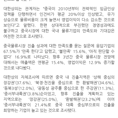
대한상의는 관계자는 “중국이 2010년부터 전략적인 임금인상
정책을 단행하면서 인건비가 평균 20%이상 인상됐고, 유가
상승으로 물류비용이 크게 늘면서 영업이익이 다소 감소한 것으로
보인다”고 말했다. 한편 상대적으로 부진했던 경영성과에도
불구하고 중국시장에 대한 국내 물류기업의 만족도와 기대감은
여전한 것으로 조사됐다.
중국물류시장 진출 성과에 대한 만족도를 묻는 질문에 응답기업의
67.5%가 ‘만족 한다’고 답했고, ‘불만족’ 15.6%, ‘아직 판단할 수
없다’ 16.9%로 나타났다. 향후 3년간 중국 물류시장 전망에
대해서는 매출액은 연평균 15.4%, 영업이익은 12.9% 증가할
것으로 내다봤다.
대한상의 자체조사에 따르면 중국 내 진출지역은 ‘상해 중심의
장강권’(37.6%), ‘북경·천진을 중심으로 한 환발해권’(34.6%),
‘동북3성’(12.0%), ‘광동성 광주를 중심으로 한 주강권’(11.3%),
‘중서부내륙권’(3.8%)순이었고, 향후 진출을 계획하고 있는
지역으로는 ‘장강권’(25.0%), ‘환발해권’(23.2%)에 이어
‘중서부내륙권’이 21.4%로 중국 대륙 중심부으로의 진출을
희망하는 기업이 늘고 있는 것으로 조사됐다.