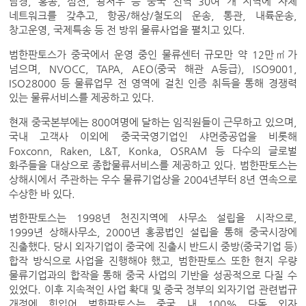
남경, 홍콩, 심천, 광저우 등 중국 전역 30여 개 지역에 자체
네트워크를 갖추고, 항공/해상/철도의 운송, 통관, 내륙운송,
창고운영, 국제특송 등 전 방위 물류사업을 펼치고 있다.
범한판토스가 중국에서 운영 중인 물류센터 규모만 약 12만㎡가
넘으며, NVOCC, TAPA, AEO(중국 해관 A등급), ISO9001,
ISO28000 등 물류업무 전 영역에 걸친 인증 취득을 통해 경쟁력
있는 물류서비스를 제공하고 있다.
현재 중국본부에는 800여명에 달하는 임직원들이 근무하고 있으며,
국내 고객사 이외에 중국국영기업인 샤먼중공업을 비롯해
Foxconn, Raken, L&T, Konka, OSRAM 등 다수의 글로벌
화주들을 대상으로 종합물류서비스를 제공하고 있다. 범한판토스는
상해시에서 주관하는 우수 물류기업상을 2004년부터 8년 연속으로
수상한 바 있다.
범한판토스는 1998년 천진지역에 사무소 설립을 시작으로,
1999년 상해사무소, 2000년 홍콩법인 설립을 통해 중국시장에
진출했다. 당시 외자기업이 중국에 진출시 반드시 중방(중국기업 등)
합작 방식으로 사업을 진행해야 했고, 범한판토스 또한 현지 우량
물류기업과의 합작을 통해 중국 사업의 기반을 성공적으로 다질 수
있었다. 이후 지속적인 사업 확대 및 중국 정부의 외자기업 관련법규
개정에 힘입어 범한판토스는 중국 내 100% 단독 외자