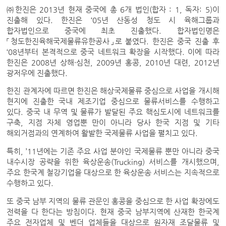
㈜한진은 2013년 현재 중국에 총 6개 법인(합자 : 1, 독자: 5)이
진출해 있다. 한진은 ‘05년 산동성 청도 시 육해그룹과
합자법인으로 중국에 최초 진출했다. 합자법인명은
「청도한진육해국제물류유한공사」로 붙였다. 한진은 중국 진출 후
‘08년부터 본격적으로 중국 네트워크 확장을 시작했다. 이에 따라
한진은 2008년 상해·심천, 2009년 홍콩, 2010년 대련, 2012년
광저우에 진출했다.
한진 관계자에 따르면 한진은 해상국제물류 중심으로 사업을 개시해
현지에 진출한 국내 제조기업 중심으로 물류서비스를 수행하고
있다. 중국 내 무역 및 물류가 발달된 주요 핵심도시에 네트워크를
구축, 지점 자체 영업뿐 만이 아니라 당사 한국 지점 및 기타
해외거점과의 연계하여 활발한 국제물류 사업을 펼치고 있다.
특히, ’11년에는 기존 주요 사업 분야인 국제물류 뿐만 아니라 중국
내수시장 공략을 위한 육상운송(Trucking) 서비스를 개시했으며,
주요 한국계 철강기업을 대상으로 한 육상운송 서비스는 지속적으로
수행하고 있다.
또 중국 남부 지역의 물류 관문인 홍콩을 중심으로 한 사업 확장에도
전력을 다 한다는 방침이다. 현재 중국 남부지역에 산재한 한국계
주요 전자업체 및 벤더 업체들을 대상으로 원자재 조달물류 및