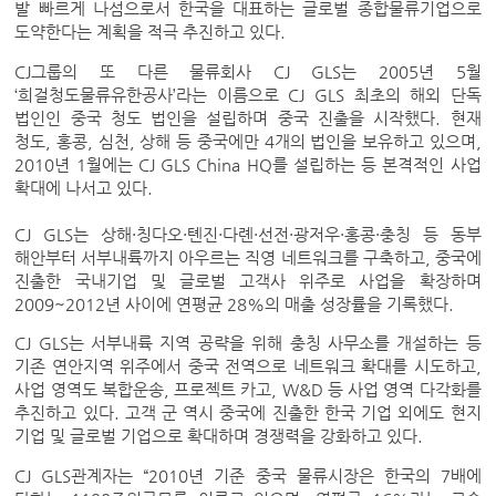
발 빠르게 나섬으로서 한국을 대표하는 글로벌 종합물류기업으로
도약한다는 계획을 적극 추진하고 있다.
CJ그룹의 또 다른 물류회사 CJ GLS는 2005년 5월
‘희걸청도물류유한공사’라는 이름으로 CJ GLS 최초의 해외 단독
법인인 중국 청도 법인을 설립하며 중국 진출을 시작했다. 현재
청도, 홍콩, 심천, 상해 등 중국에만 4개의 법인을 보유하고 있으며,
2010년 1월에는 CJ GLS China HQ를 설립하는 등 본격적인 사업
확대에 나서고 있다.
CJ GLS는 상해·칭다오·톈진·다롄·선전·광저우·홍콩·충칭 등 동부
해안부터 서부내륙까지 아우르는 직영 네트워크를 구축하고, 중국에
진출한 국내기업 및 글로벌 고객사 위주로 사업을 확장하며
2009~2012년 사이에 연평균 28%의 매출 성장률을 기록했다.
CJ GLS는 서부내륙 지역 공략을 위해 충칭 사무소를 개설하는 등
기존 연안지역 위주에서 중국 전역으로 네트워크 확대를 시도하고,
사업 영역도 복합운송, 프로젝트 카고, W&D 등 사업 영역 다각화를
추진하고 있다. 고객 군 역시 중국에 진출한 한국 기업 외에도 현지
기업 및 글로벌 기업으로 확대하며 경쟁력을 강화하고 있다.
CJ GLS관계자는 “2010년 기준 중국 물류시장은 한국의 7배에