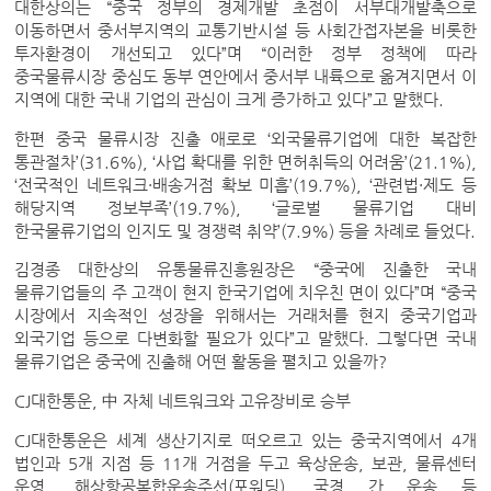
대한상의는 “중국 정부의 경제개발 초점이 서부대개발축으로
이동하면서 중서부지역의 교통기반시설 등 사회간접자본을 비롯한
투자환경이 개선되고 있다”며 “이러한 정부 정책에 따라
중국물류시장 중심도 동부 연안에서 중서부 내륙으로 옮겨지면서 이
지역에 대한 국내 기업의 관심이 크게 증가하고 있다”고 말했다.
한편 중국 물류시장 진출 애로로 ‘외국물류기업에 대한 복잡한
통관절차’(31.6%), ‘사업 확대를 위한 면허취득의 어려움’(21.1%),
‘전국적인 네트워크·배송거점 확보 미흡’(19.7%), ‘관련법·제도 등
해당지역 정보부족’(19.7%), ‘글로벌 물류기업 대비
한국물류기업의 인지도 및 경쟁력 취약’(7.9%) 등을 차례로 들었다.
김경종 대한상의 유통물류진흥원장은 “중국에 진출한 국내
물류기업들의 주 고객이 현지 한국기업에 치우친 면이 있다”며 “중국
시장에서 지속적인 성장을 위해서는 거래처를 현지 중국기업과
외국기업 등으로 다변화할 필요가 있다”고 말했다. 그렇다면 국내
물류기업은 중국에 진출해 어떤 활동을 펼치고 있을까?
CJ대한통운, 中 자체 네트워크와 고유장비로 승부
CJ대한통운은 세계 생산기지로 떠오르고 있는 중국지역에서 4개
법인과 5개 지점 등 11개 거점을 두고 육상운송, 보관, 물류센터
운영, 해상항공복합운송주선(포워딩), 국경 간 운송 등