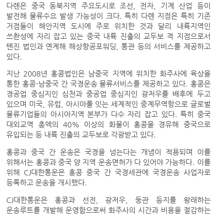
다롄은 중국 동북지역 주요도시로 조선, 전자, 기계 산업 등이
발전해 물류수요 발생 가능성이 크다. 특히 다롄 지점은 특히 기존
거점들이 해안지역 도시에 주로 위치한 것과 달리 내륙지역인
쓰촨성에 자리 잡고 있는 중국 내륙 진출의 교두보 격 지점으로서
톈진 법인과 연계해 해상항공포워딩, 통관 등의 서비스를 제공하고
있다.
지난 2008년 홍콩법인은 남중국 지역에 위치한 화주사에 육상을
통한 홍콩-남중국 간 국경운송 물류서비스를 제공하고 있다. 홍콩은
경공업 중심지인 심천과 중공업 중심지인 광저우를 배후에 두고
있으며 미국, 유럽, 아시아를 잇는 세계적인 중계무역항으로 글로벌
물류기업들의 아시아지역 본부가 다수 자리 잡고 있다. 특히 중국
대외교역 총액의 40% 이상의 화물이 홍콩을 경유해 중국으로
유입되는 등 내륙 진출의 교두보로 각광받고 있다.
홍콩과 중국 간 운송은 국경을 넘는다는 개념이 적용되며 이를
위해서는 홍콩과 중국 양 지역 운송면허가 다 있어야 가능하다. 이를
위해 CJ대한통운은 홍콩 중국 간 국경세관에 국경운송 사업자로
등록하고 운송을 개시했다.
CJ대한통운은 홍콩과 선전, 광저우, 둥관 등지를 왕래하는
운송루트를 개발해 운영함으로써 화주사의 시간과 비용을 절감하는