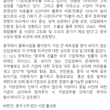
달하는 1190조원규모를 이루고 있으며, 연평균 16%라는 고속
성장을 거듭하고 있다. 그리고 물류 아웃소싱 시장의 미성숙,
운영상의 비효율로 GDP대비 물류비 비중(연평균 18%)이 높아
앞으로의 사업 기회가 큰 시장이다”며 “더불어 최근 중국 경제개발
방향이 외수에서 내수 중심, 양적 성장에서 균형 성장, 산업화에서
친환경 등으로 전환되고 있어, 수출입 물류 외에도 W&D, 택배,
복합물류 등 시장의 고도화 및 수요의 증가가 예상 된다”고 중국
시장의 향후 비전에 대해 전망했다.
중국에서 물류사업을 펼치면서 가장 큰 애로점을 묻자 보이지 않는
진입장벽과 각 지역별 외국인에 대한 상이한 규정 및 대우를 꼽았다.
CJ GLS 관계자는 “중국에 진출한 외국 기업에게는 법률적 규제
외에도 라이선스 등 보이지 않는 진입장벽이 존재하며, 각
지역별로도 외국 기업에 대한 규정과 대우 등이 상이해 어려움을
겪고 있다”며 “일례로 항공, 철도, 연안운송, 중국 내 택배 등은
외자기업 지분투자가 불가하고 항공포워딩, 통관 등은 법적인
제한으로 인해 중국기업과의 공정한 경쟁이 불가능한 상황이다.
또 지방정부의 인허가 사항이 많으며 지방마다 동일 사안에 대한
기준이 상이하여 합작투자 시 지방정부별 규제기준 파악이
필수적이다”고 강조했다.
㈜한진, 중국 6개 법인 사업 활성화