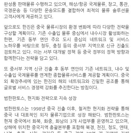
완성품 판매물류 수행하고 있으며, 해상/항공 국제물류, 창고, 통관,
국경운송 등 다양한 운송모드를 결합하여 최적의 물류 솔루션을
고객사에게 제공하고 있다.
앞으로도 한진은 중국 물류시장의 환경 변화에 따라 다양한 전략을
구상할 계획이다. 기존 수출입 물류 중심에서 내수시장 활성화하는
한편, 기존 동부 연안 주요 도시 중심의 네트워크 및 서비스
노하우를 바탕으로 청두, 충칭 등의 중서부 지역으로 신규 진출도
검토하고 있다. 이는 서부 대개발 정책 등 중국 정부의 정책 방향과
함께한다는 전략을 담고 있다.
또 중서부 지역 신규 진출 후 동부 연안의 기존 네트워크, 내수 및
수출입 국제물류를 연계한 종합물류서비스를 제공할 계획이다. 중국
외 확장추세에 있는 한진의 해외 네트워크와 긴밀한 공조를 통해
글로벌 서비스 경쟁력 강화를 추진한다는 방침이다.
범한판토스, 현지화 전략으로 지속 성장
범한판토스는 1998년 중국 진출 이후, 철저한 현지화 전략을 통해
중국 내 대표적인 외자 물류기업으로 성장 해왔다. 범한판토스는
현재 중국에서 화북, 화중, 화남의 3개 사업부를 운영하고 있으며,
상해에 위치한 중국지역 총괄본부를 포함해 북경, 천진, 청도, 연태,