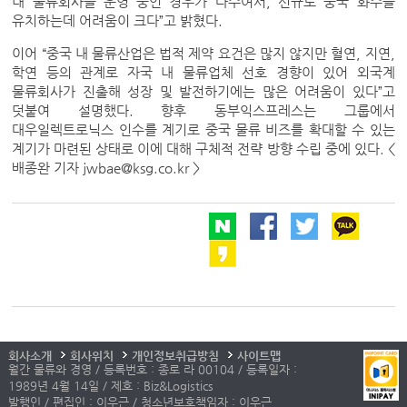
내 물류회사를 운영 중인 경우가 다수여서, 신규로 중국 화주를
유치하는데 어려움이 크다”고 밝혔다.
이어 “중국 내 물류산업은 법적 제약 요건은 많지 않지만 혈연, 지연,
학연 등의 관계로 자국 내 물류업체 선호 경향이 있어 외국계
물류회사가 진출해 성장 및 발전하기에는 많은 어려움이 있다”고
덧붙여 설명했다. 향후 동부익스프레스는 그룹에서
대우일렉트로닉스 인수를 계기로 중국 물류 비즈를 확대할 수 있는
계기가 마련된 상태로 이에 대해 구체적 전략 방향 수립 중에 있다. <
배종완 기자 jwbae@ksg.co.kr >
회사소개
회사위치
개인정보취급방침
사이트맵
월간 물류와 경영 / 등록번호 : 종로 라 00104 / 등록일자 :
1989년 4월 14일 / 제호 : Biz&Logistics
발행인 / 편집인 : 이우근 / 청소년보호책임자 : 이우근