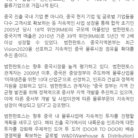
물류기업으로 거듭나게 된다.
중국 진출 국내 기업 뿐 아니라, 중국 현지 기업 및 글로벌 기업들을
다수 고객사로 확보하는 등 지속적인 사업 성장을 통해 합작 초기인
2005년 당시 18억 위안(RMB)의 규모에 머물렀던 범한판토스
중국지역 매출은 2010년 기준 39억 위안(RMB)로 5년간 약 2배
이상 성장할 수 있었다. 범한판토스 중국지역본부는 최근
Vision2020을 선포하고 지속적인 중국 물류시장 점유율 확대를
추진 중이다.
범한판토스는 향후 중국시장을 높게 평가하고 있다. 범한판토스
관계자는 2009년 이후, 중국은 중앙정부의 주도하에 물류산업을
‘미래생존을 위한 10대 산업군’으로 선정하고, 인프라 건설과 정책적
지원을 강화하고 있다. 범한판토스 관계자는 “중국 정부는 지역 간
균형 발전을 위해 정책적으로 중서부 지역 개발을 추진하고 있으며,
이에 따른 중서부 개발 및 사업이전에 따른 물류부문의 지속적인
성장이 예상되고 있다”고 강조했다.
범한판토스는 향후 중국 내 물류사업에 지속적인 투자를 진행할
계획을 세우고 있다. 해외 진출 국가에서의 내륙운송 인프라에 대한
투자를 강화해 주체적인 도어 투 도어 (DOOR TO DOOR) 배송
경쟁력을 확보하는 글로벌 W&D(Warehouse & Distribution)