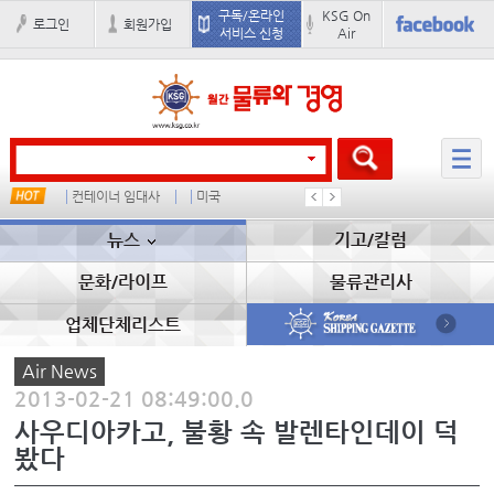
구독/온라인
KSG On
로그인
회원가입
서비스 신청
Air
컨테이너 임대사
미국
더블
완하이
뉴스
기고/칼럼
문화/라이프
물류관리사
업체단체리스트
Air News
2013-02-21 08:49:00.0
사우디아카고, 불황 속 발렌타인데이 덕
봤다