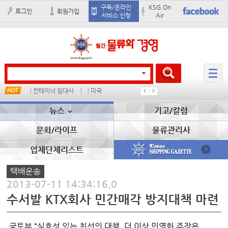
구독/온라인
KSG On
로그인
회원가입
서비스 신청
Air
컨테이너 임대사
미국
�
배
뉴스
기고/칼럼
문화/라이프
물류관리사
업체단체리스트
택배운송
2013-07-11 14:34:16.0
수서발 KTX회사 민간매각 방지대책 마련
국토부 “실효성 있는 최선의 대책, 더 이상 민영화 주장은