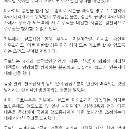
매각할 것이란 우려에 대해서도 추가 안전 장치를 마련했다.
이사회의 승인을 받지 않고 임의로 지분을 매각할 경우 주주협약에
따라 매각자에게 위약벌이 부과됨은 물론, 정관의 규정에 따라 매매
자체가 무효가 되도록해 새로 주식을 매입한 사람은 원천적으로
주주권을 행사할 수 없게 된다.
정부에서 철도사업 면허 부여시 지분매각은 이사회 승인을
의무화하고, 이를 위반할 경우 면허 정지 또는 취소를 할 수 있도록
하는 조건도 부여할 계획이다.
국토부는 3개의 법무법인(김앤장, 세종, 한결)에 의뢰해 이러한
대책들이 민영화를 방지하는 분명하고 실질적인 효과가 있는지에
대해 검증 했다.
검증 결과, 철도공사의 동의 없이 공공지분이 민간에 매각되는 것을
방지하는 실효적인 방안이라는 결론을 얻었다.
한편, 국토부측은 정부에서 철도를 민영화하지 않겠다는 의지를
보였음에도 철도노조 및 일부 시민단체가 정책내용과 전혀 다른
내용을 주장하며 국민과 철도종사자에 대한 불안감을 조성하는데
대해 심각한 우려를 표명했다.
국토부 관계자는 "금번 검증을 계기로 정확한 사실 확인 없이