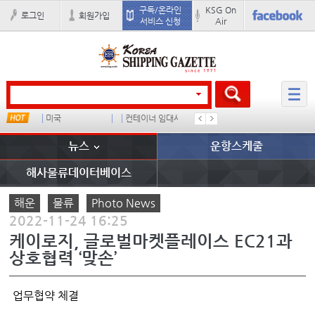
구독/온라인
KSG On
로그인
회원가입
서비스 신청
Air
u
미국
컨테이너 임대사
배
경상이익
뉴스
운항스케줄
해사물류데이터베이스
해운
물류
Photo News
2022-11-24 16:25
케이로지, 글로벌마켓플레이스 EC21과
상호협력 ‘맞손’
업무협약 체결