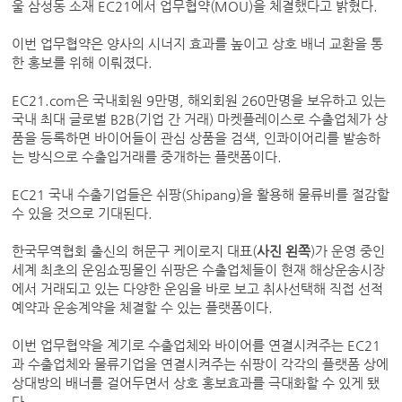
울 삼성동 소재 EC21에서 업무협약(MOU)을 체결했다고 밝혔다.
이번 업무협약은 양사의 시너지 효과를 높이고 상호 배너 교환을 통
한 홍보를 위해 이뤄졌다.
EC21.com은 국내회원 9만명, 해외회원 260만명을 보유하고 있는
국내 최대 글로벌 B2B(기업 간 거래) 마켓플레이스로 수출업체가 상
품을 등록하면 바이어들이 관심 상품을 검색, 인콰이어리를 발송하
는 방식으로 수출입거래를 중개하는 플랫폼이다.
EC21 국내 수출기업들은 쉬팡(Shipang)을 활용해 물류비를 절감할
수 있을 것으로 기대된다.
한국무역협회 출신의 허문구 케이로지 대표(
사진 왼쪽
)가 운영 중인
세계 최초의 운임쇼핑몰인 쉬팡은 수출업체들이 현재 해상운송시장
에서 거래되고 있는 다양한 운임을 바로 보고 취사선택해 직접 선적
예약과 운송계약을 체결할 수 있는 플랫폼이다.
이번 업무협약을 계기로 수출업체와 바이어를 연결시켜주는 EC21
과 수출업체와 물류기업을 연결시켜주는 쉬팡이 각각의 플랫폼 상에
상대방의 배너를 걸어두면서 상호 홍보효과를 극대화할 수 있게 됐
다.