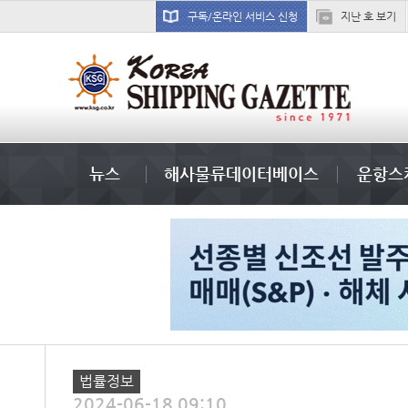
구독/온라인 서비스 신청
지난 호 보기
미중
뉴스
해사물류데이터베이스
운항스
법률정보
2024-06-18 09:10