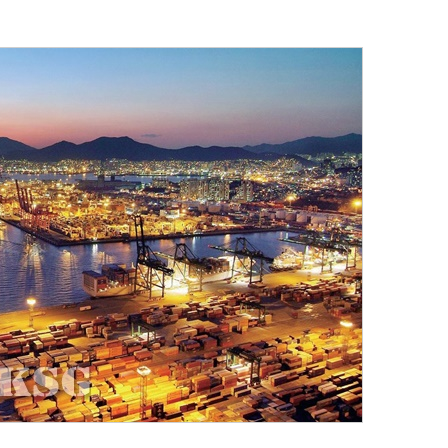
(주)맥스피드
MUMBAI | India
아시아-유럽 수출 물동량 월간 추이(2024~2026
팬오션 VLCC 발주 현황
컨테이너 박스 유실사고 추이(2008~2025년)