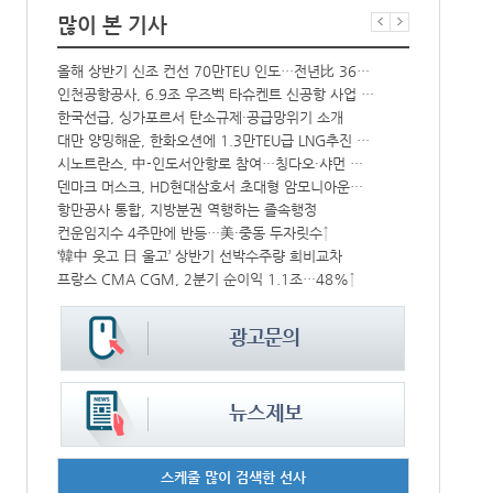
많이 본 기사
해수부 新청사 부산북항 재개발 부지에 짓는다…2030년 완공
올해 상반기 신조 컨선 70만TEU 인도…전년比 36% 감소
상승
인천공항공사, 6.9조 우즈벡 타슈켄트 신공항 사업 참여
BDI 2936
中-라오스 화물열차 상반기 수출입액 3.6조…전년比 34%↑
한국선급, 싱가포르서 탄소규제·공급망위기 소개
대만 양밍해운, 한화오션에 1.3만TEU급 LNG추진 컨선 6척 발주
해수부, 부산
CJ대한통운, 대구 도심서 자율주행 화물운송 시범 운행
시노트란스, 中-인도서안항로 참여…칭다오·샤먼 직항
덴마크 머스크, HD현대삼호서 초대형 암모니아운반선 인도받아
인사/ 해양수
中 시안-유럽 정기화물열차 상반기 운행실적 3000회 돌파
항만공사 통합, 지방분권 역행하는 졸속행정
IPA, 지역 공공기관과 사회연대경제기업 청년 고용지원 본격 추진
컨운임지수 4주만에 반등…美·중동 두자릿수↑
‘위험물 허위신고 급증’ 유실 컨박스 4년만에 1000개 넘어서
‘韓中 웃고 日 울고’ 상반기 선박수주량 희비교차
프랑스 CMA CGM, 2분기 순이익 1.1조…48%↑
페덱스, 광저
스케줄 많이 검색한 선사