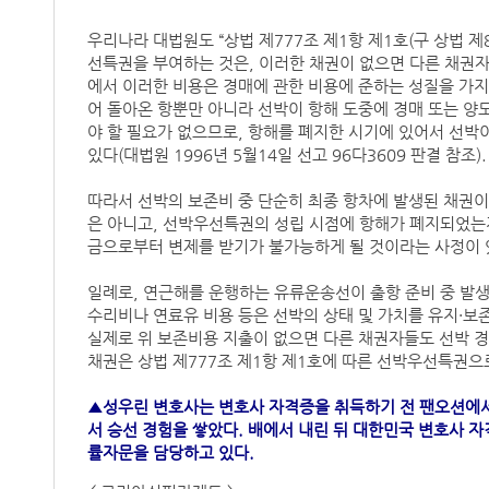
우리나라 대법원도 “상법 제777조 제1항 제1호(구 상법 제
선특권을 부여하는 것은, 이러한 채권이 없으면 다른 채권
에서 이러한 비용은 경매에 관한 비용에 준하는 성질을 가지
어 돌아온 항뿐만 아니라 선박이 항해 도중에 경매 또는 
야 할 필요가 없으므로, 항해를 폐지한 시기에 있어서 선박
있다(대법원 1996년 5월14일 선고 96다3609 판결 참조).
따라서 선박의 보존비 중 단순히 최종 항차에 발생된 채권
은 아니고, 선박우선특권의 성립 시점에 항해가 폐지되었는지
금으로부터 변제를 받기가 불가능하게 될 것이라는 사정이 
일례로, 연근해를 운행하는 유류운송선이 출항 준비 중 발생
수리비나 연료유 비용 등은 선박의 상태 및 가치를 유지·보
실제로 위 보존비용 지출이 없으면 다른 채권자들도 선박 
채권은 상법 제777조 제1항 제1호에 따른 선박우선특권으로
▲성우린 변호사는 변호사 자격증을 취득하기 전 팬오션에서
서 승선 경험을 쌓았다. 배에서 내린 뒤 대한민국 변호사 
률자문을 담당하고 있다.