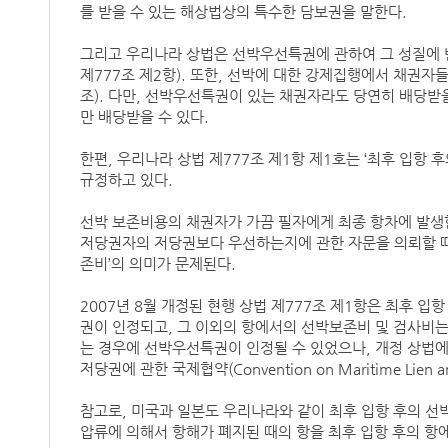
를 받을 수 있는 해상법상의 특수한 담보권을 말한다.
그리고 우리나라 상법은 선박우선특권에 관하여 그 성질에 
제777조 제2항). 또한, 선박에 대한 강제집행에서 채권
조). 다만, 선박우선특권이 있는 채권자라도 당연히 배당받
만 배당받을 수 있다.
한편, 우리나라 상법 제777조 제1항 제1호는 ‘최후 입항
규정하고 있다.
선박 보존비용의 채권자가 가끔 필자에게 최종 항차에 발
저당권자의 저당권보다 우선하는지에 관한 자문을 의뢰할 때가 있
존비’의 의미가 문제된다.
2007년 8월 개정된 현행 상법 제777조 제1항은 최후 
권이 인정되고, 그 이외의 항에서의 선박보존비 및 검사비는 
는 경우에 선박우선특권이 인정될 수 있었으나, 개정 상법에
저당권에 관한 국제협약(Convention on Maritime Lien 
참고로, 미국과 일본도 우리나라와 같이 최후 입항 후의 선
압류에 의해서 항해가 폐지된 때의 항을 최후 입항 후의 항