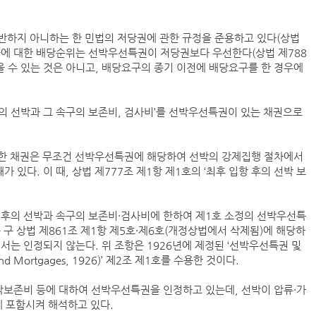
반하지 아니하는 한 민법의 저당권에 관한 규정을 준용하고 있다(상법
자들에 대한 배당순위는 선박우선특권이 저당권보다 우선한다(상법 제788
BDI 2936포인트…벌크선 시장, 全 선형서 동반 
을 수 있는 것은 아니고, 배당요구의 종기 이전에 배당요구를 한 경우에
해수부, 부산해심원 심판관 개방형 직위 공모
 후의 선박과 그 속구의 보존비, 검사비’를 선박우선특권이 있는 채권으로
인사/ 해양수산부
생한 채권은 무조건 선박우선특권에 해당하여 선박의 강제집행 절차에서
다. 이 때, 상법 제777조 제1항 제1호의 ‘최후 입항 후의 선박 보
페덱스, 광저우-시드니 직항 화물노선 개설
입항 후의 선박과 속구의 보존비·검사비에 한하여 제1호 소정의 선박우선특
구 상법 제861조 제1항 제5호·제6호(개정상법에서 삭제됨)에 해당하
서는 인정되지 않는다. 위 조항은 1926년에 제정된 ‘선박우선특권 및
and Mortgages, 1926)’ 제2조 제1호를 수용한 것이다.
박보존비 등에 대하여 선박우선특권을 인정하고 있는데, 선박이 압류·가
에 포함시켜 해석하고 있다.