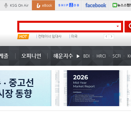
KSG On Air
eBook
냉동
컨테이너 임대사
미국
���ͤ
케줄
오피니언
해운지수
BDI
HRCI
SCFI
K