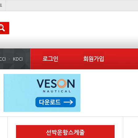
석도
미중
냉동
컨테이너 임대사
로그인
회원가입
CCI
KDCI
선박운항스케줄