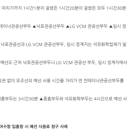
 마치기까지 1시간1분이 걸렸든 1시간20분이 걸렸든 모두 1시간30분
인사/ 해양수산부
덴마크 머스
컨테이너관공선부두 ▲낙포관공선부두 ▲LG VCM 관공선부두 ▲임시 정
‘韓中 웃고 日 울고’ 상반기 선박수주량 희비교차
포관공선과 LG VCM 관공선부두, 임시 정계지는 석유화학업체가 밀
페덱스, 광저우-시드니 직항 화물노선 개설
예선도 근처 낙포관공선부두나 LG VCM 관공선 부두, 임시 정계지에서
인사/ 해양수산부
상관 없이 유조선의 예선 사용 시간을 거리가 먼 컨테이너관공선부두를
제품부두는 3시간30분 ▲중흥부두와 석유화학부두는 4시간으로 예선 사