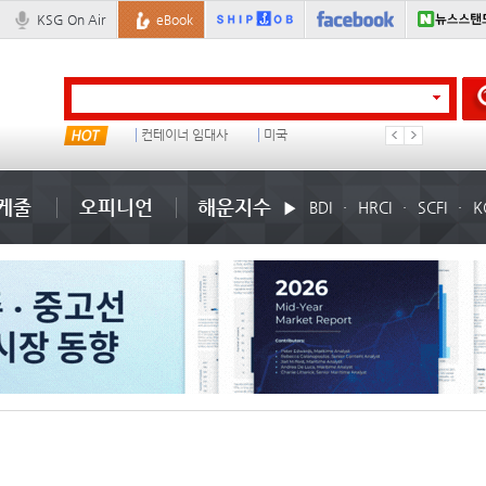
KSG On Air
eBook
물동량
컨테이너 임대사
미국
1
케줄
오피니언
해운지수
BDI
HRCI
SCFI
K