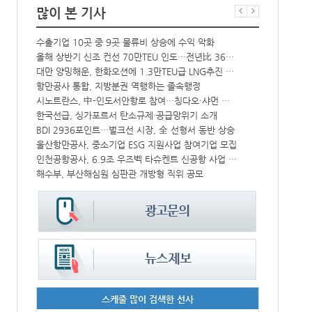
많이 본 기사
수출기업 10곳 중 9곳 물류비 상승에 수익 악화
인사/ 해양수
크, HD현대삼호서 초대형 암모니아운반선 인도받아
올해 상반기 신조 컨선 70만TEU 인도…전년比 36% 감소
대만 양밍해운, 한화오션에 1.3만TEU급 LNG추진 컨선 6척 발주
‘韓中 웃고 
中-라오스 화물열차 상반기 수출입액 3.6조…전년比 34%↑
항만공사 통합, 지방분권 역행하는 졸속행정
해수부 新청사 부산북항 재개발 부지에 짓는다…2030년 완공
시노트란스, 中-인도서안항로 참여…칭다오·샤먼 직항
IPA, 지역 공공기관과 사회연대경제기업 청년 고용지원 본격 추진
한국선급, 싱가포르서 탄소규제·공급망위기 소개
울산항만공사, 지역 사회복지시설 노후 냉방기기 교체 지원
BDI 2936포인트…벌크선 시장, 全 선형서 동반 상승
울산항만공사, 중소기업 ESG 지원사업 참여기업 모집
페덱스, 광저
CJ대한통운, 대구 도심서 자율주행 화물운송 시범 운행
인천공항공사, 6.9조 우즈벡 타슈켄트 신공항 사업 참여
해수부, 부산해심원 심판관 개방형 직위 공모
인사/ 해양수
스케줄 많이 검색한 선사