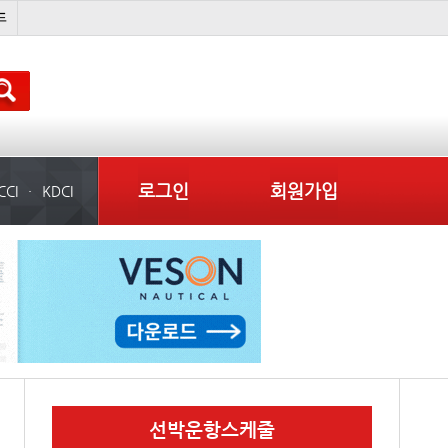
吏꾪씗��
국제선박투자운용
물동량
컨테이너 임대사
로그인
회원가입
CCI
KDCI
선박운항스케줄