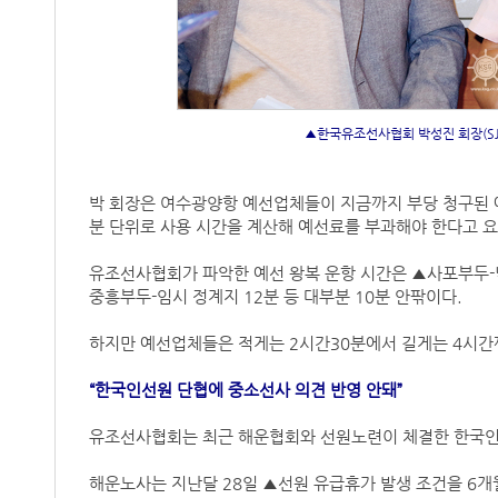
▲한국유조선사협회 박성진 회장(SJ
박 회장은 여수광양항 예선업체들이 지금까지 부당 청구된 
분 단위로 사용 시간을 계산해 예선료를 부과해야 한다고 
유조선사협회가 파악한 예선 왕복 운항 시간은 ▲사포부두-낙
중흥부두-임시 정계지 12분 등 대부분 10분 안팎이다.
하지만 예선업체들은 적게는 2시간30분에서 길게는 4시간
“한국인선원 단협에 중소선사 의견 반영 안돼”
유조선사협회는 최근 해운협회와 선원노련이 체결한 한국인
해운노사는 지난달 28일 ▲선원 유급휴가 발생 조건을 6개월