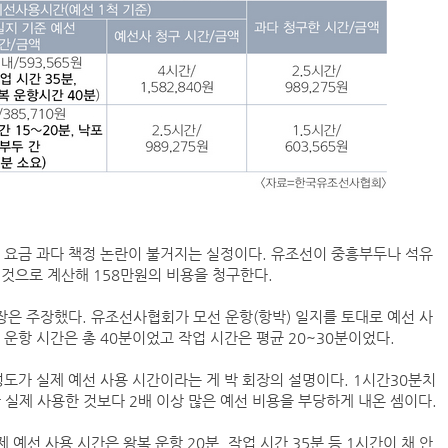
(주)맥스피드
NANSHA | China
 요금 과다 책정 논란이 불거지는 실정이다. 유조선이 중흥부두나 석유
것으로 계산해 158만원의 비용을 청구한다.
컨테이너 박스 유실사고 추이(2008~2025년)
장은 주장했다. 유조선사협회가 모선 운항(항박) 일지를 토대로 예선 사
국가별 상반기 선박 수주량 추이(2022~2026년)
운항 시간은 총 40분이었고 작업 시간은 평균 20~30분이었다.
국가별 월간 선박 수주량 추이(2026년 1~6월)
2026년 상반기 인도된 신조 컨테이너선 명단-1
도가 실제 예선 사용 시간이라는 게 박 회장의 설명이다. 1시간30분치
2026년 상반기 인도된 신조 컨테이너선 명단-2
 실제 사용한 것보다 2배 이상 많은 예선 비용을 부당하게 내온 셈이다.
예선 사용 시간은 왕복 운항 20분, 작업 시간 35분 등 1시간이 채 안