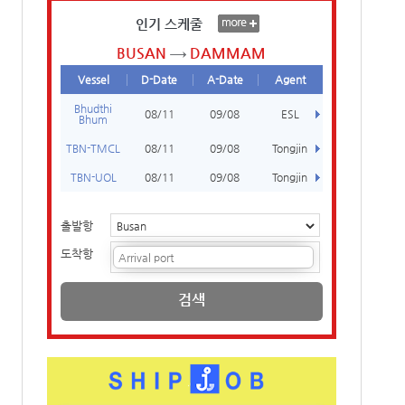
인기 스케줄
BUSAN
DAMMAM
Vessel
D-Date
A-Date
Agent
Bhudthi
08/11
09/08
ESL
Bhum
TBN-TMCL
08/11
09/08
Tongjin
TBN-UOL
08/11
09/08
Tongjin
출발항
도착항
검색