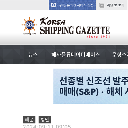
구독/온라인 서비스 신청
지난 호 보기
국제선박투자운용
뉴스
해사물류데이터베이스
운항스
해운
항만
2024-09-11 09:05