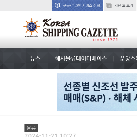
구독/온라인 서비스 신청
지난 호 보기
냉동
뉴스
해사물류데이터베이스
운항스
물류
2024-11-21 10:27