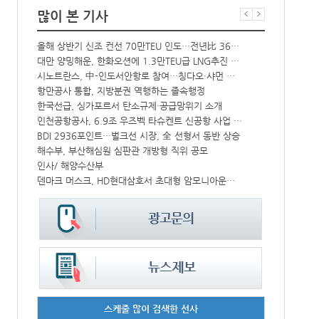
많이 본 기사
올해 상반기 신조 컨선 70만TEU 인도…전년比 36% 감소
‘韓中 웃고 
해수부 新청사 부산북항 재개발 부지에 짓는다…2030년 완공
대만 양밍해운, 한화오션에 1.3만TEU급 LNG추진 컨선 6척 발주
中-라오스 화물열차 상반기 수출입액 3.6조…전년比 34%↑
시노트란스, 中-인도서안항로 참여…칭다오·샤먼 직항
CJ대한통운, 대구 도심서 자율주행 화물운송 시범 운행
항만공사 통합, 지방분권 역행하는 졸속행정
한국선급, 싱가포르서 탄소규제·공급망위기 소개
컨운임지수 4
↑
인천공항공사, 6.9조 우즈벡 타슈켄트 신공항 사업 참여
프랑스 CMA 
IPA, 지역 공공기관과 사회연대경제기업 청년 고용지원 본격 추진
BDI 2936포인트…벌크선 시장, 全 선형서 동반 상승
中 시안-유럽 정기화물열차 상반기 운행실적 3000회 돌파
해수부, 부산해심원 심판관 개방형 직위 공모
울산항만공사, 지역 사회복지시설 노후 냉방기기 교체 지원
인사/ 해양수산부
덴마크 머스크, HD현대삼호서 초대형 암모니아운반선 인도받아
페덱스, 광저
스케줄 많이 검색한 선사