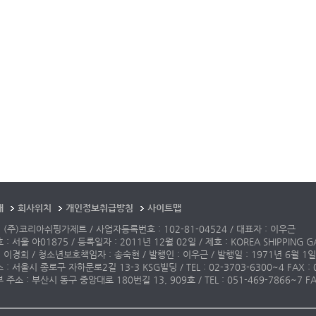
개
회사위치
개인정보취급방침
사이트맵
 (주)코리아쉬핑가제트 / 사업자등록번호 : 102-81-04524 / 대표자 : 이우근
: 서울 아01875 / 등록일자 : 2011년 12월 02일 / 제호 : KOREA SHIPPING G
 이경희 / 청소년보호책임자 : 송숙현 / 발행인 : 이우근 / 발행일 : 1971년 6월 1일
: 서울시 종로구 자하문로2길 13-3 KSG빌딩 / TEL : 02-3703-6300~4 FAX : 02-3
주소 : 부산시 동구 중앙대로 180번길 13, 909호 / TEL : 051-469-7866~7 FAX