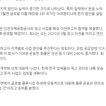
지역 법인의 실적이 증가한 것으로 나타났다. 특히 칠레에서 운송 노하
7월엔 글로벌 리튬 매장량 3위 국가인 아르헨티나에 현지 법인을 설립
‘韓中 웃고 日 울고’ 상반기 선박수주량 희비교차
은 인천국제공항공사와 창고 사업을 확장 이전하고자 협약을 체결했다.
축·운영할 예정이다. 회사는 오는 2025년 3월 창고 이전을 마치고 연간
컨운임지수 4주만에 반등…美·중동 두자릿수↑
프랑스 CMA CGM, 2분기 순이익 1.1조…48%
하고자 지역별로 사업 방안을 추진한다는 방침이다. 유럽 공급망엔 TCR
 이 회사가 TCR로 운송한 화물은 전년 동기 대비 240% 증가했다. 회
이다.
페덱스, 광저우-시드니 직항 화물노선 개설
계약해 선제 대응에 나섰다. 현재 한국 업체들의 재고 관리와 내륙 운송
창고 투자 사업도 검토할 계획이다.
측면에서 글로벌 물류시장 추세에 유동적으로 대응해 물류 운송의 연속성
 것”이라고 포부를 밝혔다.