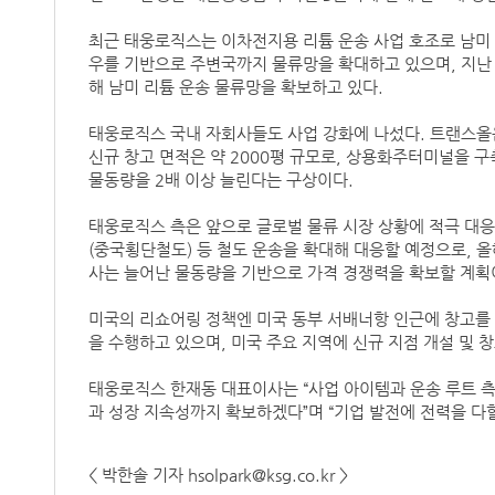
최근 태웅로직스는 이차전지용 리튬 운송 사업 호조로 남미 
우를 기반으로 주변국까지 물류망을 확대하고 있으며, 지난 
해 남미 리튬 운송 물류망을 확보하고 있다.
태웅로직스 국내 자회사들도 사업 강화에 나섰다. 트랜스올
신규 창고 면적은 약 2000평 규모로, 상용화주터미널을 구
물동량을 2배 이상 늘린다는 구상이다.
태웅로직스 측은 앞으로 글로벌 물류 시장 상황에 적극 대응
(중국횡단철도) 등 철도 운송을 확대해 대응할 예정으로, 올해
사는 늘어난 물동량을 기반으로 가격 경쟁력을 확보할 계획
미국의 리쇼어링 정책엔 미국 동부 서배너항 인근에 창고를 
을 수행하고 있으며, 미국 주요 지역에 신규 지점 개설 및 
태웅로직스 한재동 대표이사는 “사업 아이템과 운송 루트 
과 성장 지속성까지 확보하겠다”며 “기업 발전에 전력을 다할
< 박한솔 기자 hsolpark@ksg.co.kr >