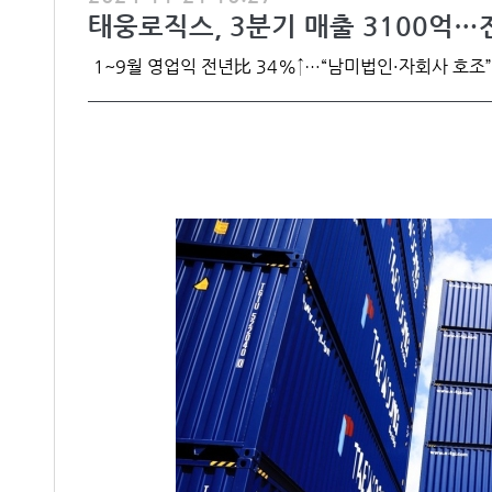
태웅로직스, 3분기 매출 3100억…
1~9월 영업익 전년比 34%↑…“남미법인·자회사 호조”