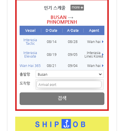
인기 스케줄
BUSAN
PHNOMPENH
Vessel
D-Date
A-Date
Agent
Interasia
08/14
08/28
Wan hai
Tactic
Interasia
Interasia
08/19
09/05
Elevate
Lines Korea
Wan Hai 365
08/21
09/04
Wan hai
출발항
도착항
검색