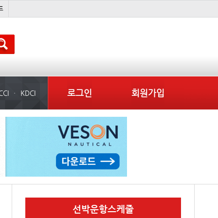
미중
냉동
���ͤ
미국
로그인
회원가입
CCI
KDCI
선박운항스케줄