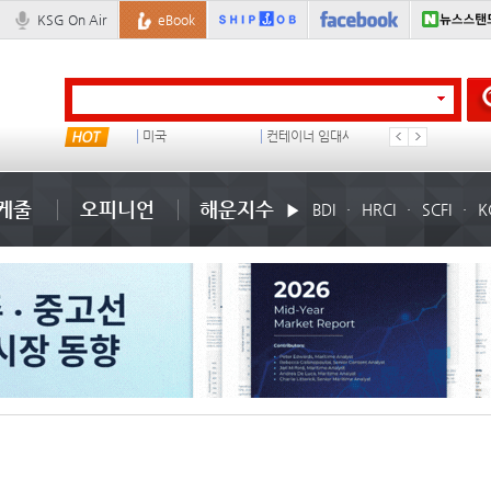
KSG On Air
eBook
���ͤ
미국
컨테이너 임대사
석도
케줄
오피니언
해운지수
BDI
HRCI
SCFI
K