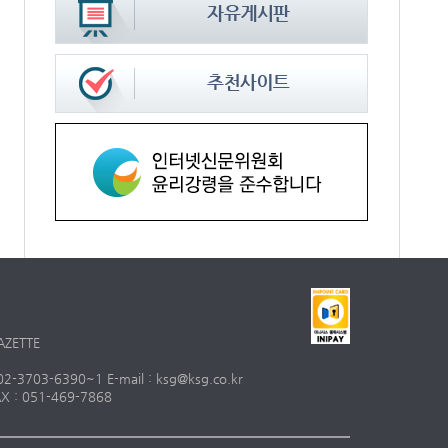
AZETTE
703-6390~1 E-mail : ksg@ksg.co.kr
 : 051-469-7868