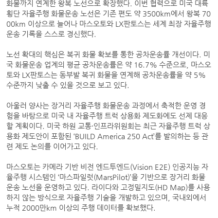
화물까지 연계한 왕복 노선으로 확장했다. 이번 협력으로 미국 대륙
횡단 자율주행 화물운송 노선은 기존 편도 약 3500km에서 왕복 70
00km 이상으로 늘어나 마스오토와 LX판토스는 세계 최장 자율주행
운송 기록을 스스로 경신했다.
노선 확대의 핵심은 복귀 화물 확보를 통한 공차운송률 개선이다. 미
국 화물운송 업계의 평균 공차운송률은 약 16.7% 수준으로, 마스오
토와 LX판토스는 동부발 복귀 화물을 연계해 공차운송률을 약 5%
수준까지 낮출 수 있을 것으로 보고 있다.
아울러 양사는 장거리 자율주행 화물운송 과정에서 축적한 운영 경
험을 바탕으로 미국 내 자율주행 트럭 상용화 제도화에도 선제 대응
할 계획이다. 미국 하원 교통·인프라위원회는 최근 자율주행 트럭 상
용화 제도안이 포함된 ‘BUILD America 250 Act’를 발의하는 등 관
련 제도 논의를 이어가고 있다.
마스오토는 카메라 기반 비전 엔드투엔드(Vision E2E) 인공지능 자
율주행 시스템인 ‘마스파일럿(MarsPilot)’을 기반으로 장거리 화물
운송 노선을 운영하고 있다. 라이다와 고정밀지도(HD Map)를 사용
하지 않는 방식으로 자율주행 기술을 개발하고 있으며, 국내외에서
누적 2000만km 이상의 주행 데이터를 확보했다.