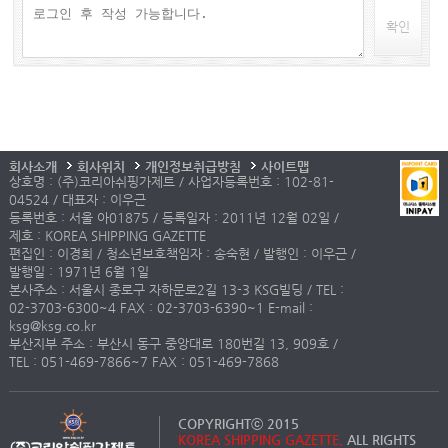
확인
회사소개
회사위치
개인정보취급방침
사이트맵
상호명 : (주)코리아쉬핑가제트 / 사업자등록번호 : 102-81-
04524 / 대표자 : 이우근
등록번호 : 서울 아01875 / 등록일자 : 2011년 12월 02일 /
제호 : KOREA SHIPPING GAZETTE
편집인 : 이경희 / 청소년보호책임자 : 송숙현 / 발행인 : 이우근 /
발행일 : 1971년 6월 1일
본사주소 : 서울시 종로구 자하문로2길 13-3 KSG빌딩 / TEL :
02-3703-6300~4 FAX : 02-3703-6390~1 E-mail :
ksg@ksg.co.kr
부산지부 주소 : 부산시 동구 중앙대로 180번길 13, 909호 /
TEL : 051-469-7866~7 FAX : 051-469-7868
COPYRIGHTⓒ 2015
KOREA SHIPPING GAZETTE.
ALL RIGHTS