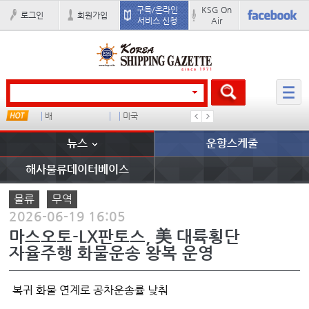
구독/온라인
KSG On
로그인
회원가입
서비스 신청
Air
u
배
미국
컨테이너 임대사
경상이익
뉴스
운항스케줄
해사물류데이터베이스
물류
무역
2026-06-19 16:05
마스오토-LX판토스, 美 대륙횡단
자율주행 화물운송 왕복 운영
복귀 화물 연계로 공차운송률 낮춰